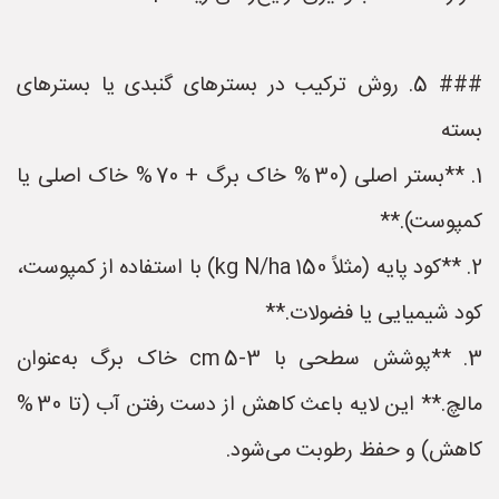
### 5.‌ روش ترکیب در بستر‌های گنبدی یا بستر‌های
بسته
1. **بستر اصلی (30 % خاک برگ + 70 % خاک اصلی یا
کمپوست).**
2. **کود پایه (مثلاً 150 kg N/ha) با استفاده از کمپوست،
کود شیمیایی یا فضولات.**
3. **پوشش سطحی با 3‑5 cm خاک برگ به‌عنوان
مالچ.** این لایه باعث کاهش از دست رفتن آب (تا 30 %
کاهش) و حفظ رطوبت می‌شود.