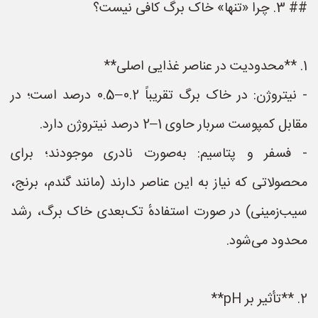
## 3. چرا «تنها» خاک برگ کافی نیست؟
1. **محدودیت در عناصر غذایی اصلی**
- نیتروژن: در خاک برگ تقریباً 0.2–0.5 درصد است؛ در
مقابل کمپوست سربار حاوی 1–2 درصد نیتروژن دارد.
- فسفر و پتاسیم: به‌صورت نادری موجودند؛ برای
محصولاتی که نیاز به این عناصر دارند (مانند گندم، برنج،
سیب‌زمینی) در صورت استفادهٔ تک‌بعدی خاک برگ، رشد
محدود می‌شود.
2. **تأثیر بر pH**