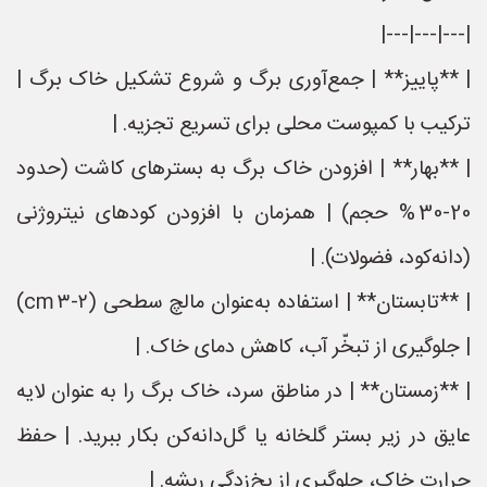
|---|---|---|
| **پاییز** | جمع‌آوری برگ و شروع تشکیل خاک برگ |
ترکیب با کمپوست محلی برای تسریع تجزیه. |
| **بهار** | افزودن خاک برگ به بستر‌های کاشت (حدود
20‑30 % حجم) | همزمان با افزودن کودهای نیتروژنی
(دانه‌کود، فضولات). |
| **تابستان** | استفاده به‌عنوان مالچ سطحی (۲‑۳ cm)
| جلوگیری از تبخّر آب، کاهش دمای خاک. |
| **زمستان** | در مناطق سرد، خاک برگ را به عنوان لایه
عایق در زیر بستر گلخانه یا گل‌دانه‌کن بکار ببرید. | حفظ
حرارت خاک، جلوگیری از یخ‌زدگی ریشه. |