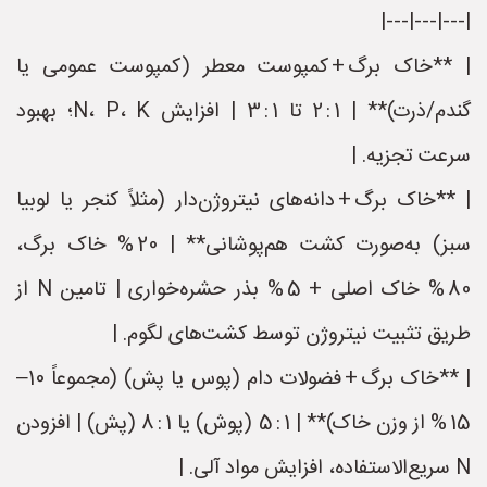
|---|---|---|
| **خاک برگ + کمپوست معطر (کمپوست عمومی یا
گندم/ذرت)** | 1 : 2 تا 1 : 3 | افزایش N، P، K؛ بهبود
سرعت تجزیه. |
| **خاک برگ + دانه‌های نیتروژن‌دار (مثلاً کنجر یا لوبیا
سبز) به‌صورت کشت هم‌پوشانی** | 20 % خاک برگ،
80 % خاک اصلی + 5 % بذر حشره‌خواری | تامین N از
طریق تثبیت نیتروژن توسط کشت‌های لگوم. |
| **خاک برگ + فضولات دام (پوس یا پش) (مجموعاً 10–
15 % از وزن خاک)** | 1 : 5 (پوش) یا 1 : 8 (پش) | افزودن
N سریع‌الاستفاده، افزایش مواد آلی. |