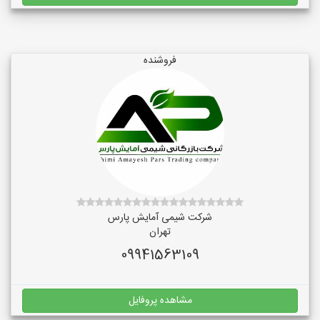
فروشنده
شرکت شیمی آمایش پارس
تهران
09941563109
مشاهده پروفایل