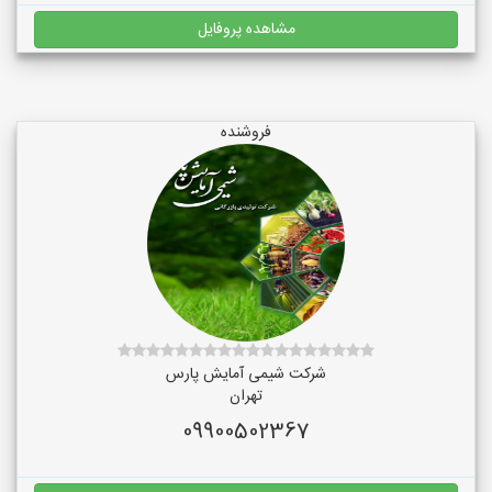
مشاهده پروفایل
فروشنده
شرکت شیمی آمایش پارس
تهران
09900502367