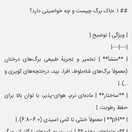
## 1. خاک برگ چیست و چه خواصیتی دارد؟
| ویژگی | توضیح |
|---|---|
| **منشأ** | تخمیر و تجزیهٔ طبیعی برگ‌های درختان
(معمولاً برگ‌های شاه‌بلوط، افرا، بید، درختچه‌های کویری و
...). |
| **ساختار** | ماده‌ای نرم، هوای‑پذیر، با توان بالا برای
حفظ رطوبت. |
| **pH** | معمولاً خنثی تا کمی اسیدی (6.0–6.8). |