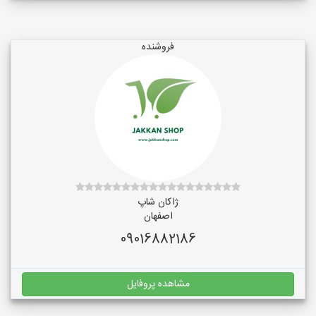
فروشنده
ژاکان شاپ
اصفهان
09016882186
مشاهده پروفایل