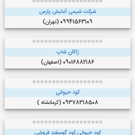
شرکت شیمی آمایش پارس
09941563109 (تهران)
ژاکان شاپ
09016882186 (اصفهان)
کود حیوانی
09378318508 (کرمانشاه )
کود حیوانی.کود گوسفند فروشی