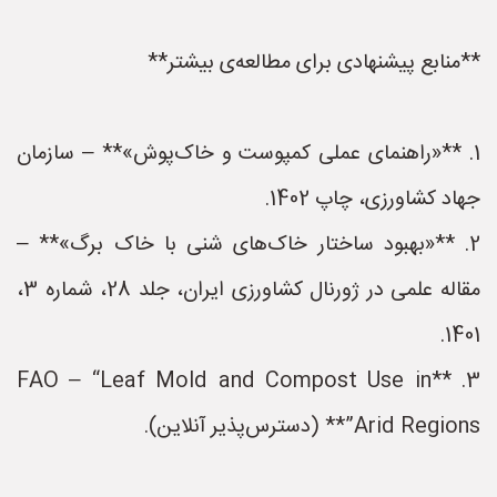
**منابع پیشنهادی برای مطالعه‌ی بیشتر**
1. **«راهنمای عملی کمپوست و خاک‌پوش»** – سازمان
جهاد کشاورزی، چاپ 1402.
2. **«بهبود ساختار خاک‌های شنی با خاک برگ»** –
مقاله علمی در ژورنال کشاورزی ایران، جلد 28، شماره 3،
1401.
3. **FAO – “Leaf Mold and Compost Use in
Arid Regions”** (دسترس‌پذیر آنلاین).