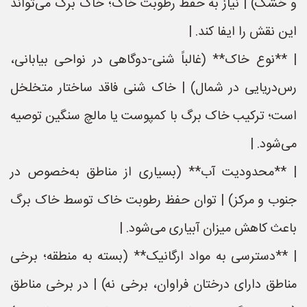
و خشک) | نیاز به حفظ رطوبت خاک؛ خاک برگ می‌تواند
این نقش را ایفا کند. |
| **نوع خاک** (غالباً شنی‑دوگاهی در نواحی بیابانی،
رس‌دریایی در شمال) | خاک شنی فاقد ساختار متخلخل
است؛ ترکیب خاک برگ با کمپوست یا مالچ سنگین توصیه
می‌شود. |
| **محدودیت آب** (بسیاری از مناطق به‌خصوص در
جنوب و مرکز) | توان حفظ رطوبت خاک توسط خاک برگ
باعث کاهش میزان آبیاری می‌شود. |
| **دسترسی به مواد ارگانیک** (بسته به منطقه؛ برخی
مناطق دارای درختان فراوان، برخی نه) | در برخی مناطق