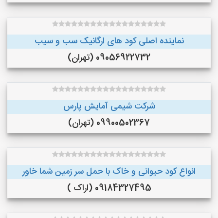
نماینده اصلی کود های ارگانیک سب و سیب
09056922732 (تهران)
شرکت شیمی آمایش پارس
09900502367 (تهران)
انواع کود حیوانی و خاک با حمل سر زمین شما خاور
09184327495 (اراک )