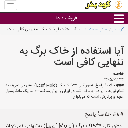
منوی
سایت
کود
فروشنده ها
بذر
کود بذر
مرکز مقالات
آیا استفاده از خاک برگ به تنهایی کافی است
گروه ها
آیا استفاده از خاک برگ به
استان ها
تنهایی کافی است
خلاصه
1405/03/14
### خلاصهٔ پاسخ به‌طور کلی **خاک برگ (Leaf Mold) به‌تنهایی نمی‌تواند
تمام نیازهای زراعی یا باغی شما در ایران را برآورده کند**؛ اما یک مادهٔ بسیار
مفید و پرارزش است که می‌توان
### خلاصهٔ پاسخ
به‌طور کلی **خاک برگ (Leaf Mold) به‌تنهایی نمی‌تواند