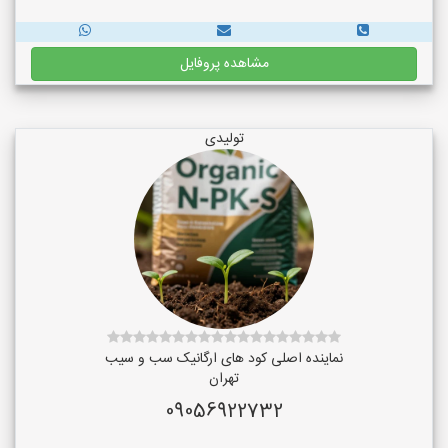
مشاهده پروفایل
تولیدی
نماینده اصلی کود های ارگانیک سب و سیب
تهران
09056922732