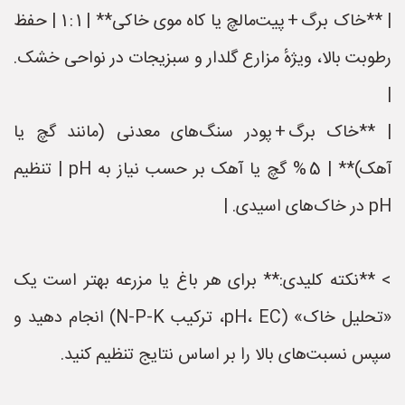
| **خاک برگ + پیت‌مالچ یا کاه موی خاکی** | 1 : 1 | حفظ
رطوبت بالا، ویژهٔ مزارع گلدار و سبزیجات در نواحی خشک.
|
| **خاک برگ + پودر سنگ‌های معدنی (مانند گچ یا
آهک)** | 5 % گچ یا آهک بر حسب نیاز به pH | تنظیم
pH در خاک‌های اسیدی. |
> **نکته کلیدی:** برای هر باغ یا مزرعه بهتر است یک
«تحلیل خاک» (pH، EC، ترکیب N‑P‑K) انجام دهید و
سپس نسبت‌های بالا را بر اساس نتایج تنظیم کنید.