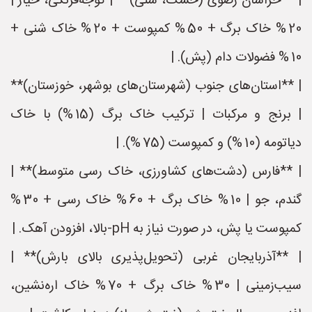
| **خراسان رضوی (خشک، شنی)** | گوجه‌فرنگی، خیار |
20 % خاک برگ + 50 % کمپوست + 20 % خاک شنی +
10 % فضولات دام (پش). |
| **استان‌های جنوب (شهرستان‌های بوشهر، خوزستان)**
| برنج و مرکبات | ترکیب خاک برگ (15 %) با خاک
دیاتومه (10 %) و کمپوست (75 %). |
| **فارس (دشت‌های کشاورزی، خاک رسی متوسط)** |
گندم، جو | 10 % خاک برگ + 60 % خاک رسی + 30 %
کمپوست یا پش، در صورت نیاز به pH‑بالا، افزودن آهک. |
| **آذربایجان غربی (تحویل‌پذیری بالای بارش)** |
سیب‌زمینی | 30 % خاک برگ + 70 % خاک اره‌نشین،