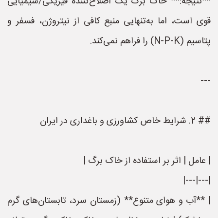
**نتیجه:** خاک برگ یک اصلاح‌کنندهٔ فیزیکی/شیمیایی
قوی است، اما به‌تنهایی منبع کافی از نیتروژن، فسفر و
پتاسیم (N‑P‑K) را فراهم نمی‌کند.
---
## 2. شرایط خاص کشاورزی و باغداری در ایران
| عامل | اثر بر استفاده از خاک برگ |
|---|---|
| **آب و هوای متنوع** (زمستان سرد، تابستان‌های گرم