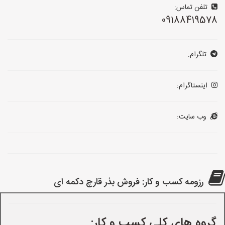
تلفن تماس:
09188419578
تلگرام:
اینستاگرام:
وب سایت:
رزومه کسب و کار: فروش بذر قارچ دکمه ای
گروه های کلی کسب و کار: