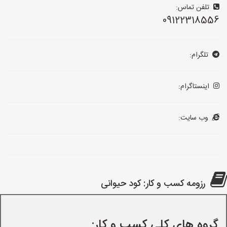
تلفن تماس:
09122318556
تلگرام:
اینستاگرام:
وب سایت:
رزومه کسب و کار: کود حیوانی
گروه های کلی کسب و کار: