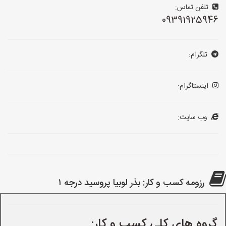
تلفن تماس:
09391925946
تلگرام:
اینستاگرام:
وب سایت:
رزومه کسب و کار: بذر لوبیا پروسید درجه ۱
گروه های کلی کسب و کار: