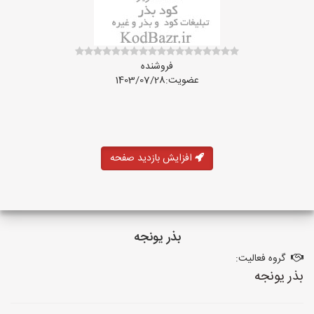
فروشنده
عضویت:1403/07/28
افزایش بازدید صفحه
بذر یونجه
گروه فعالیت:
بذر یونجه