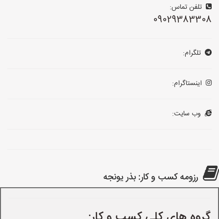
تلفن تماس:
09029383308
تلگرام:
اینستاگرام:
وب سایت:
رزومه کسب و کار: بذر یونجه
گروه های کلی کسب و کار: