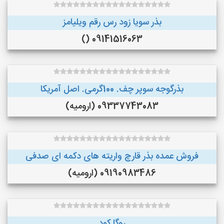
بذر سویا زود رس رقم ویلیامز
09141516063 ()
بذرگوجه‌ سوپر چف. 100گرمی. اصل آمریکا
09337743083 (ارومیه)
فروش عمده بذر قارچ واریته های دکمه ای صدفی
09190983486 (ارومیه)
روگا کود