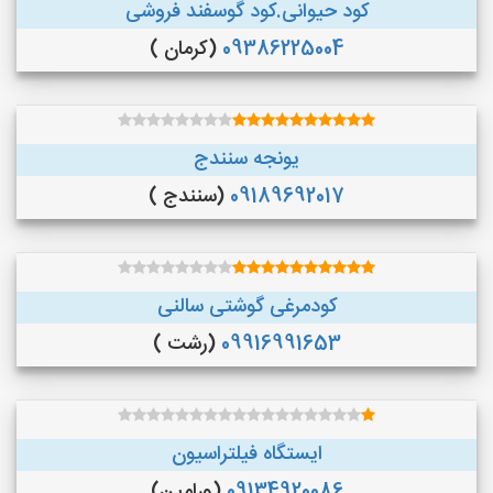
کود حیوانی.کود گوسفند فروشی
09386225004
(کرمان )
یونجه سنندج
09189692017
(سنندج )
کودمرغی گوشتی سالنی
09916991653
(رشت )
ایستگاه فیلتراسیون
09134920086
(ورامین)