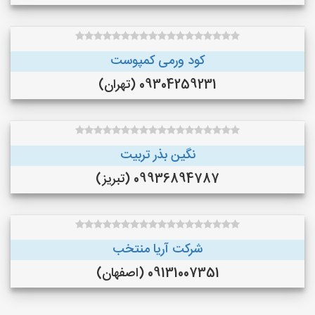
کود ورمی کمپوست
09304259231 (تهران)
نگین بذر تربیت
09936894787 (تبریز)
شرکت آریا منتخب
09131007351 (اصفهان)