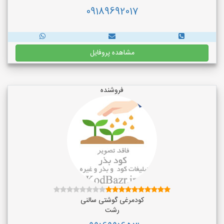
09189692017
مشاهده پروفایل
فروشنده
کودمرغی گوشتی سالنی
رشت