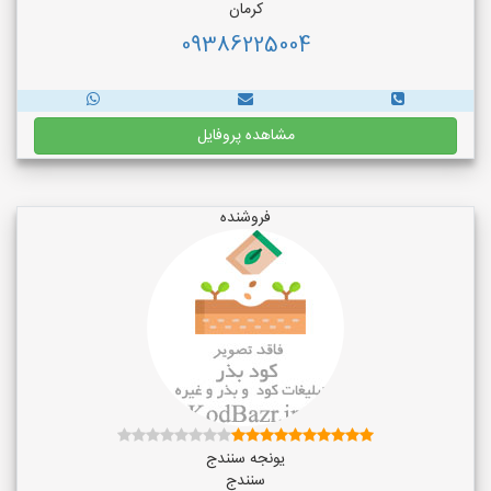
کرمان
09386225004
مشاهده پروفایل
فروشنده
یونجه سنندج
سنندج