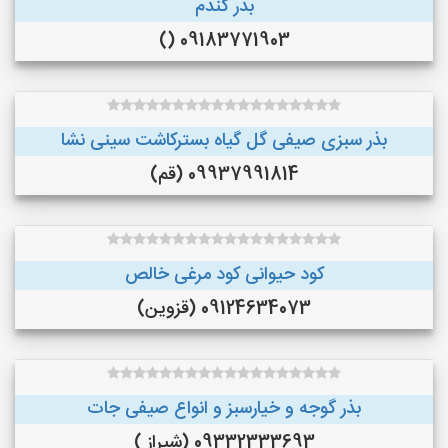
بذر گندم
09183771903 ()
بذر سبزی صیفی گل گیاه بسترکاشت سینی نشا
09937991814 (قم)
کود حیوانی کود مرغی خالص
09124634073 (قزوین)
بذر گوجه و خیارسبز و انواع صیفی جات
09332333693 (شیراز )