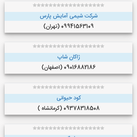
شرکت شیمی آمایش پارس
09941563109 (تهران)
ژاکان شاپ
09016882186 (اصفهان)
کود حیوانی
09378318508 (کرمانشاه )