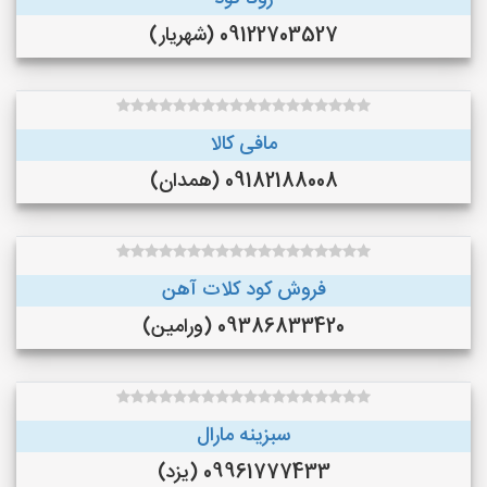
09122703527 (شهریار)
مافی کالا
09182188008 (همدان)
فروش کود کلات آهن
09386833420 (ورامین)
سبزینه مارال
09961777433 (یزد)