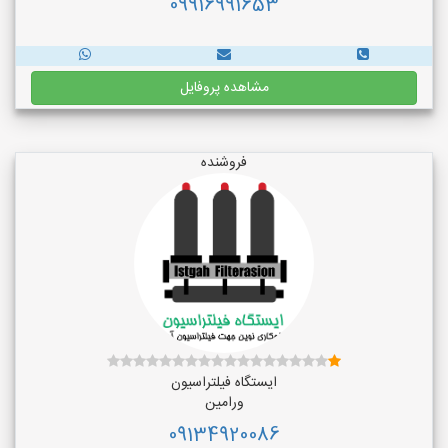
09916991653
مشاهده پروفایل
فروشنده
ایستگاه فیلتراسیون
ورامین
09134920086