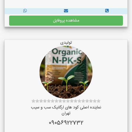
مشاهده پروفایل
تولیدی
نماینده اصلی کود های ارگانیک سب و سیب
تهران
09056922732