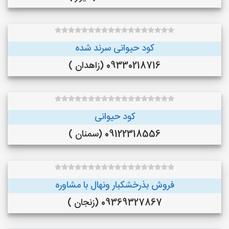
کود حیوانی سرند شده
09330218716 (زاهدان )
کود حیوانی
09122318556 (سمنان )
فروش بذرخشکبار ونهال با مشاوره
09369327867 (زنجان )