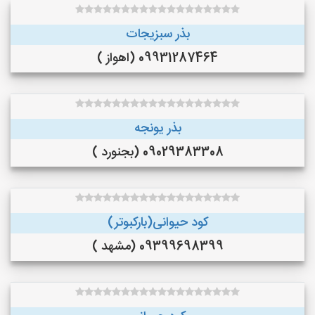
بذر سبزیجات
09931287464 (اهواز )
بذر یونجه
09029383308 (بجنورد )
کود حیوانی(بارکبوتر)
09399698399 (مشهد )