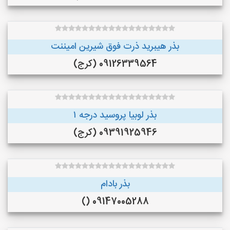
بذر هیبرید ذرت فوق شیرین امیننت
09126339564 (کرج)
بذر لوبیا پروسید درجه ۱
09391925946 (کرج)
بذر بادام
09147005288 ()