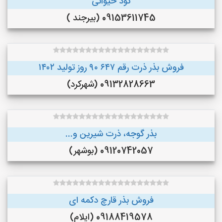
کود حیوانی
09153611745 (بیرجند )
فروش بذر ذرت رقم ۶۴۷ ۹۰ روز تولید ۱۴۰۲
09132828663 (شهرکرد)
بذر گوجه، ذرت شیرین و...
09120742057 (بوشهر)
فروش بذر قارچ دکمه ای
09188419578 (ایلام)