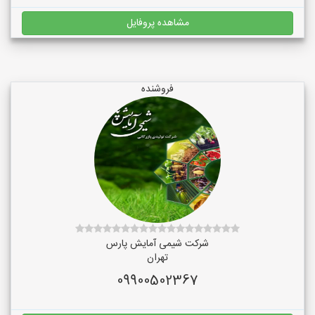
مشاهده پروفایل
فروشنده
شرکت شیمی آمایش پارس
تهران
09900502367