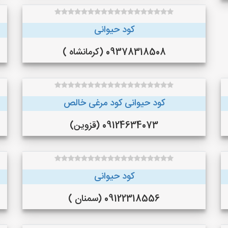
کود حیوانی
09378318508 (کرمانشاه )
کود حیوانی کود مرغی خالص
09124634073 (قزوین)
کود حیوانی
09122318556 (سمنان )