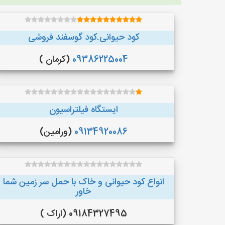
کود حیوانی.کود گوسفند فروشی
09386225004
(کرمان )
ایستگاه فیلتراسیون
09134920086
(ورامین)
انواع کود حیوانی و خاک با حمل سر زمین شما
خاور
09184327495 (اراک )