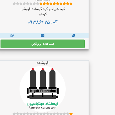
کود حیوانی.کود گوسفند فروشی
کرمان
09386225004
مشاهده پروفایل
فروشنده