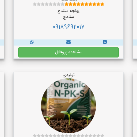
یونجه سنندج
سنندج
09189692017
مشاهده پروفایل
تولیدی