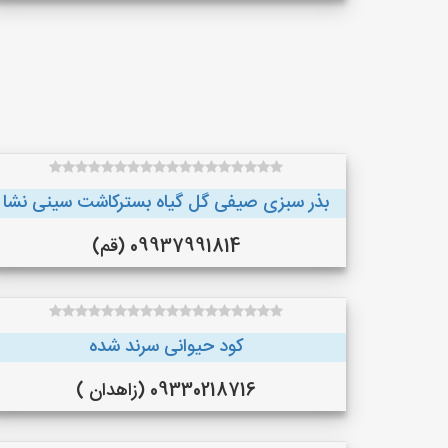
بذر سبزی صیفی گل گیاه بسترکاشت سینی نشا
09937991814 (قم)
کود حیوانی سرند شده
09330218716 (زاهدان )