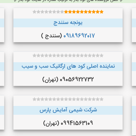
تلفن فروشنده های کود بذر به ترتیب ستاره در سایت کود بذر
یونجه سنندج
09189692017
(سنندج )
نماینده اصلی کود های ارگانیک سب و سیب
09056922732 (تهران)
شرکت شیمی آمایش پارس
09941563109 (تهران)