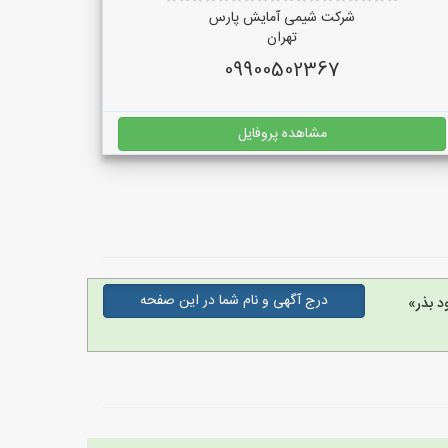
شرکت شیمی آمایش پارس
تهران
09900502367
مشاهده پروفایل
درج آگهی و نام شما در این صفحه
د بذر»