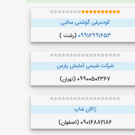
کودمرغی گوشتی سالنی
09916991653
(رشت )
شرکت شیمی آمایش پارس
09900502367 (تهران)
ژاکان شاپ
09016882186 (اصفهان)