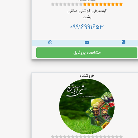
کودمرغی گوشتی سالنی
رشت
09916991653
مشاهده پروفایل
فروشنده