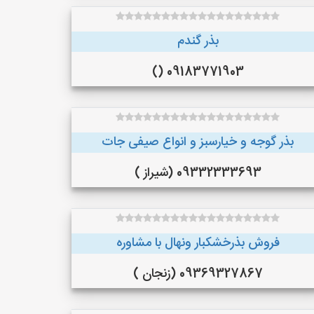
بذر گندم
09183771903 ()
بذر گوجه و خیارسبز و انواع صیفی جات
09332333693 (شیراز )
فروش بذرخشکبار ونهال با مشاوره
09369327867 (زنجان )