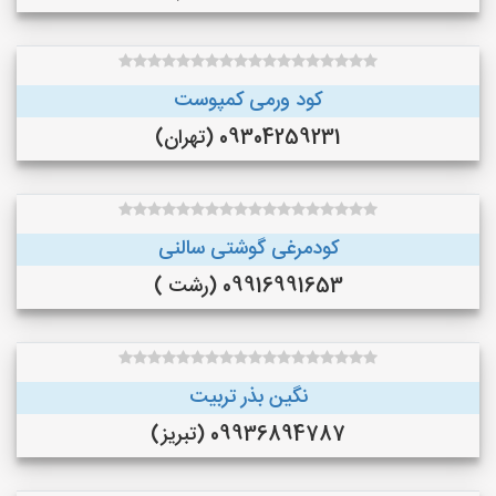
کود ورمی کمپوست
09304259231 (تهران)
کودمرغی گوشتی سالنی
09916991653 (رشت )
نگین بذر تربیت
09936894787 (تبریز)