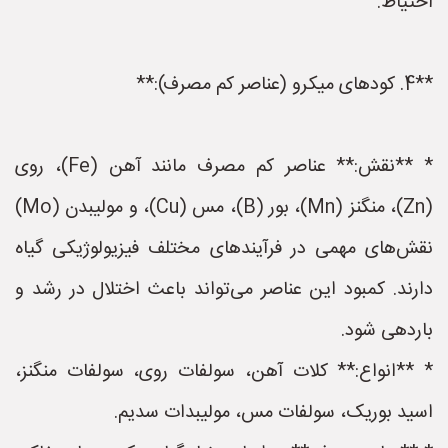
احتیاط.
**4. کودهای میکرو (عناصر کم مصرف):**
* **نقش:** عناصر کم مصرف مانند آهن (Fe)، روی
(Zn)، منگنز (Mn)، بور (B)، مس (Cu)، و مولیبدن (Mo)
نقش‌های مهمی در فرآیندهای مختلف فیزیولوژیکی گیاه
دارند. کمبود این عناصر می‌تواند باعث اختلال در رشد و
باردهی شود.
* **انواع:** کلات آهن، سولفات روی، سولفات منگنز،
اسید بوریک، سولفات مس، مولیبدات سدیم.