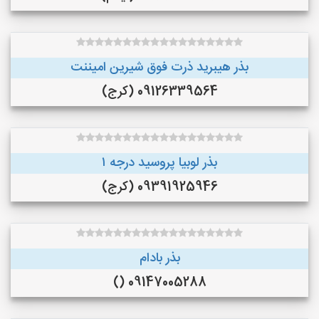
بذر هیبرید ذرت فوق شیرین امیننت
09126339564 (کرج)
بذر لوبیا پروسید درجه ۱
09391925946 (کرج)
بذر بادام
09147005288 ()