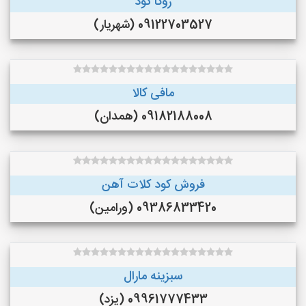
روگا کود
09122703527 (شهریار)
مافی کالا
09182188008 (همدان)
فروش کود کلات آهن
09386833420 (ورامین)
سبزینه مارال
09961777433 (یزد)