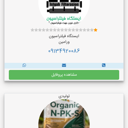
ایستگاه فیلتراسیون
ورامین
09134920086
مشاهده پروفایل
تولیدی