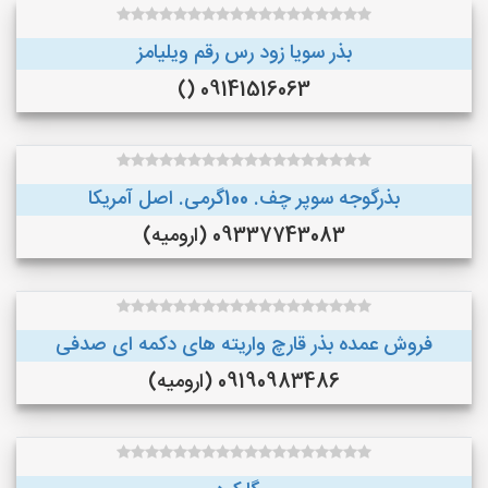
بذر سویا زود رس رقم ویلیامز
09141516063 ()
بذرگوجه‌ سوپر چف. 100گرمی. اصل آمریکا
09337743083 (ارومیه)
فروش عمده بذر قارچ واریته های دکمه ای صدفی
09190983486 (ارومیه)