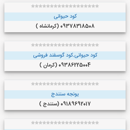
کود حیوانی
09378318508 (کرمانشاه )
کود حیوانی.کود گوسفند فروشی
09386225004 (کرمان )
یونجه سنندج
09189692017 (سنندج )