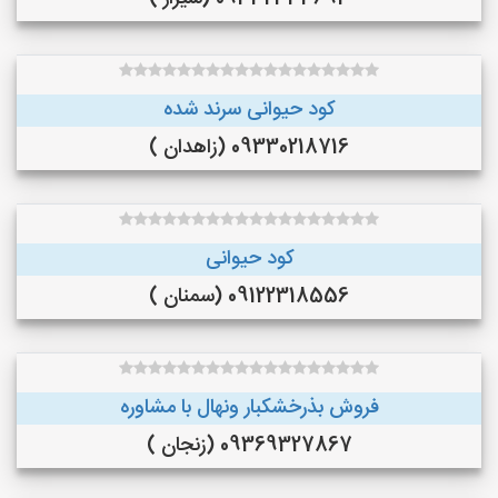
کود حیوانی سرند شده
09330218716 (زاهدان )
کود حیوانی
09122318556 (سمنان )
فروش بذرخشکبار ونهال با مشاوره
09369327867 (زنجان )