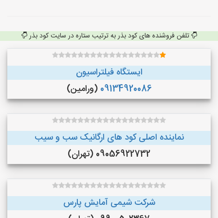
تلفن فروشنده های کود بذر به ترتیب ستاره در سایت کود بذر
ایستگاه فیلتراسیون
09134920086
(ورامین)
نماینده اصلی کود های ارگانیک سب و سیب
09056922732 (تهران)
شرکت شیمی آمایش پارس