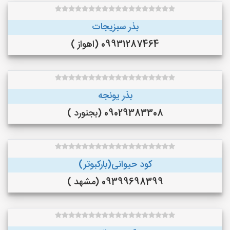
بذر سبزیجات
09931287464 (اهواز )
بذر یونجه
09029383308 (بجنورد )
کود حیوانی(بارکبوتر)
09399698399 (مشهد )