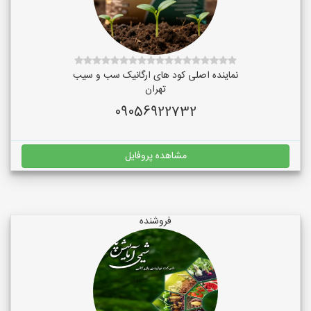
نماینده اصلی کود های ارگانیک سب و سیب
تهران
09056922732
مشاهده پروفایل
فروشنده