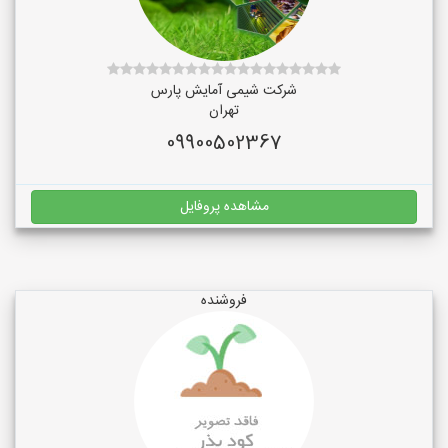
شرکت شیمی آمایش پارس
تهران
09900502367
مشاهده پروفایل
فروشنده