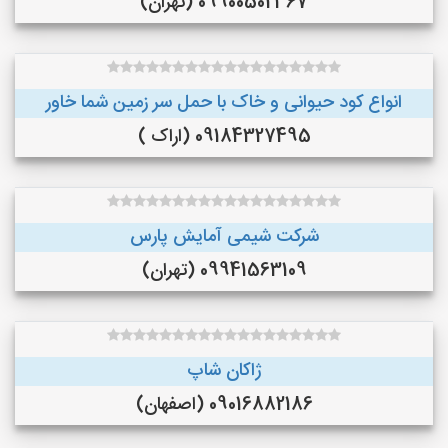
09900502367 (تهران)
انواع کود حیوانی و خاک با حمل سر زمین شما خاور
09184327495 (اراک )
شرکت شیمی آمایش پارس
09941563109 (تهران)
ژاکان شاپ
09016882186 (اصفهان)