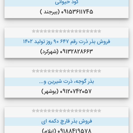
کود حیوانی
09153611745 (بیرجند )
فروش بذر ذرت رقم ۶۴۷ ۹۰ روز تولید ۱۴۰۲
09132828663 (شهرکرد)
بذر گوجه، ذرت شیرین و...
09120742057 (بوشهر)
فروش بذر قارچ دکمه ای
09188419578 (ایلام)