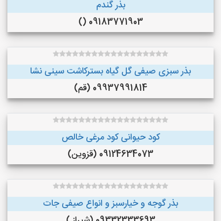
بذر گندم
09183771903 ()
بذر سبزی صیفی گل گیاه بسترکاشت سینی نشا
09937991814 (قم)
کود حیوانی کود مرغی خالص
09124634073 (قزوین)
بذر گوجه و خیارسبز و انواع صیفی جات
09332333693 (شیراز )