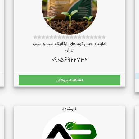
نماینده اصلی کود های ارگانیک سب و سیب
تهران
09056922732
مشاهده پروفایل
فروشنده