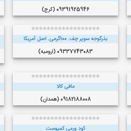
09391925946 (کرج)
بذرگوجه‌ سوپر چف. 100گرمی. اصل آمریکا
09337743083 (ارومیه)
مافی کالا
09182188008 (همدان)
کود ورمی کمپوست