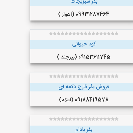
بذر سبزیجات
09931287464 (اهواز )
کود حیوانی
09153611745 (بیرجند )
فروش بذر قارچ دکمه ای
09188419578 (ایلام)
بذر بادام