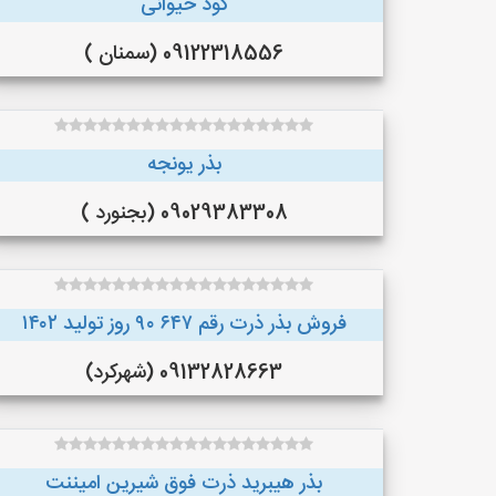
کود حیوانی
09122318556 (سمنان )
بذر یونجه
09029383308 (بجنورد )
فروش بذر ذرت رقم ۶۴۷ ۹۰ روز تولید ۱۴۰۲
09132828663 (شهرکرد)
بذر هیبرید ذرت فوق شیرین امیننت