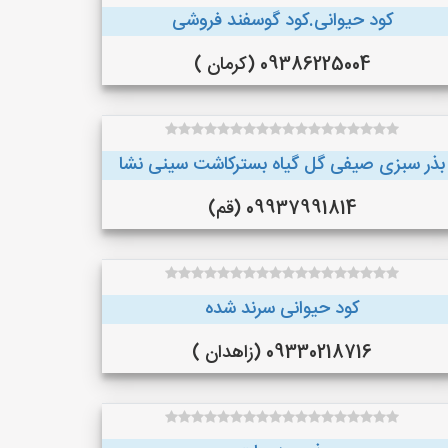
کود حیوانی.کود گوسفند فروشی
09386225004 (کرمان )
بذر سبزی صیفی گل گیاه بسترکاشت سینی نشا
09937991814 (قم)
کود حیوانی سرند شده
09330218716 (زاهدان )