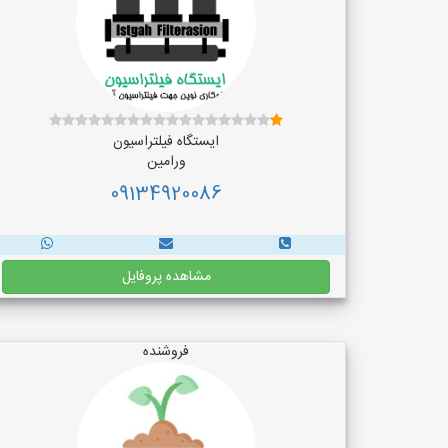
ایستگاه فیلتراسیون
ورامین
09134920086
مشاهده پروفایل
فروشنده