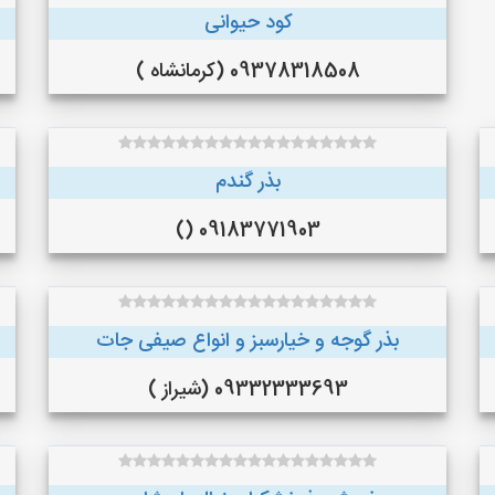
کود حیوانی
09378318508 (کرمانشاه )
بذر گندم
09183771903 ()
بذر گوجه و خیارسبز و انواع صیفی جات
09332333693 (شیراز )