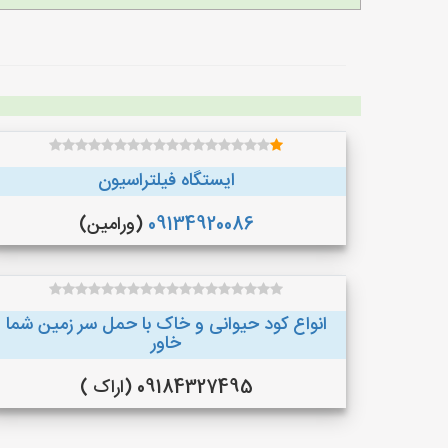
ایستگاه فیلتراسیون
09134920086
(ورامین)
انواع کود حیوانی و خاک با حمل سر زمین شما
خاور
09184327495 (اراک )