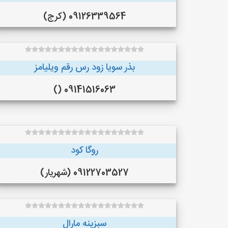
09126339564 (کرج)
بذر سویا زود رس رقم ویلیامز
09141516063 ()
روگا کود
09122703527 (شهریار)
سبزینه مارال