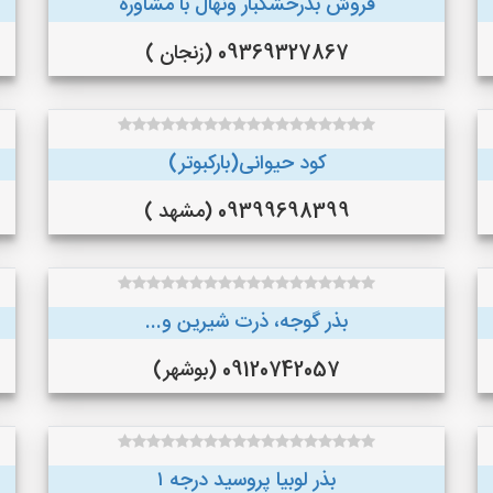
فروش بذرخشکبار ونهال با مشاوره
09369327867 (زنجان )
کود حیوانی(بارکبوتر)
09399698399 (مشهد )
بذر گوجه، ذرت شیرین و...
09120742057 (بوشهر)
بذر لوبیا پروسید درجه ۱