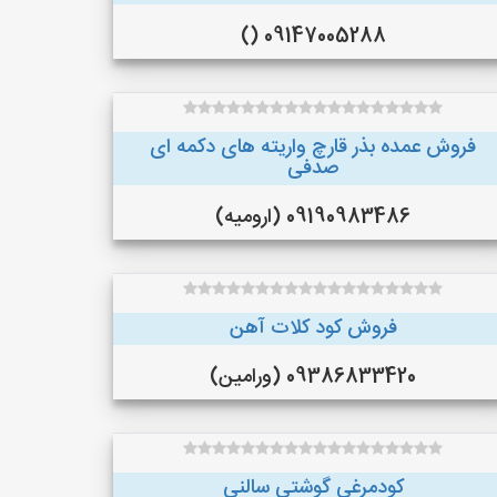
09147005288 ()
فروش عمده بذر قارچ واریته های دکمه ای
صدفی
09190983486 (ارومیه)
فروش کود کلات آهن
09386833420 (ورامین)
کودمرغی گوشتی سالنی