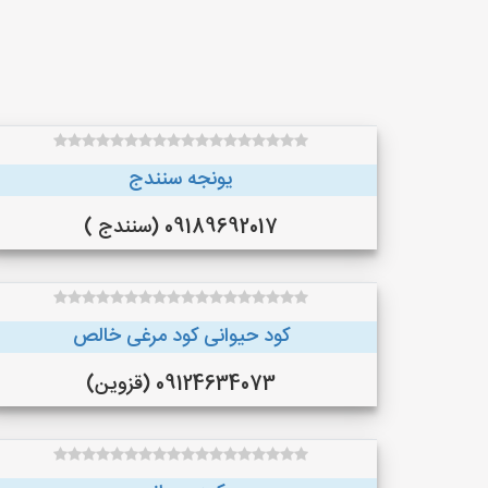
یونجه سنندج
09189692017 (سنندج )
کود حیوانی کود مرغی خالص
09124634073 (قزوین)