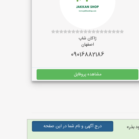
ژاکان شاپ
اصفهان
09016882186
مشاهده پروفایل
درج آگهی و نام شما در این صفحه
د بذر»