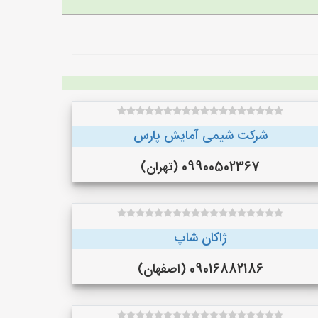
شرکت شیمی آمایش پارس
09900502367 (تهران)
ژاکان شاپ
09016882186 (اصفهان)