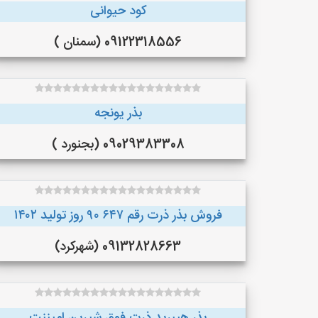
کود حیوانی
09122318556 (سمنان )
بذر یونجه
09029383308 (بجنورد )
فروش بذر ذرت رقم ۶۴۷ ۹۰ روز تولید ۱۴۰۲
09132828663 (شهرکرد)