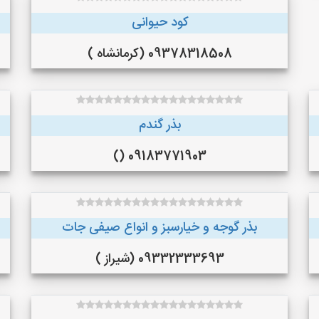
کود حیوانی
09378318508 (کرمانشاه )
بذر گندم
09183771903 ()
بذر گوجه و خیارسبز و انواع صیفی جات
09332333693 (شیراز )