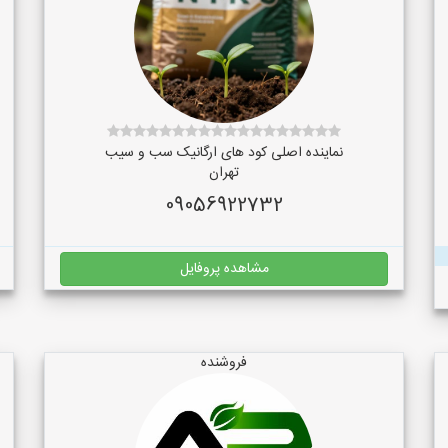
نماینده اصلی کود های ارگانیک سب و سیب
تهران
09056922732
مشاهده پروفایل
فروشنده