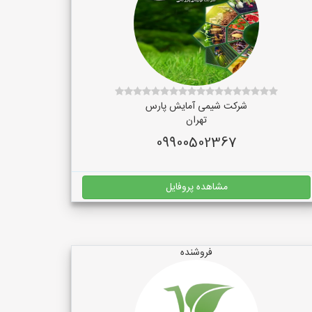
شرکت شیمی آمایش پارس
تهران
09900502367
مشاهده پروفایل
فروشنده