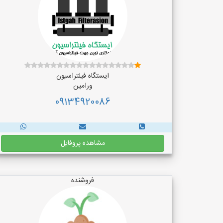
ایستگاه فیلتراسیون
ورامین
09134920086
مشاهده پروفایل
فروشنده