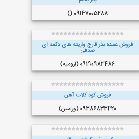
بذر بادام
09147005288 ()
فروش عمده بذر قارچ واریته های دکمه ای
صدفی
09190983486 (ارومیه)
فروش کود کلات آهن
09386833420 (ورامین)