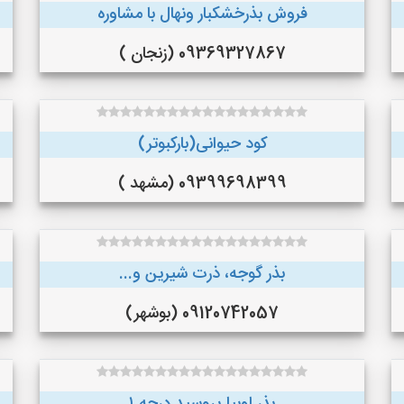
فروش بذرخشکبار ونهال با مشاوره
09369327867 (زنجان )
کود حیوانی(بارکبوتر)
09399698399 (مشهد )
بذر گوجه، ذرت شیرین و...
09120742057 (بوشهر)