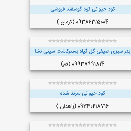
کود حیوانی.کود گوسفند فروشی
09386225004 (کرمان )
بذر سبزی صیفی گل گیاه بسترکاشت سینی نشا
09937991814 (قم)
کود حیوانی سرند شده
09330218716 (زاهدان )