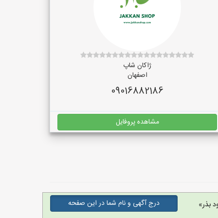
ژاکان شاپ
اصفهان
09016882186
مشاهده پروفایل
درج آگهی و نام شما در این صفحه
د بذر»