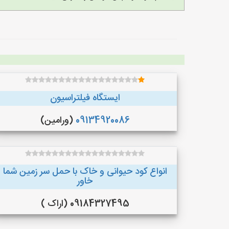
ایستگاه فیلتراسیون
09134920086
(ورامین)
انواع کود حیوانی و خاک با حمل سر زمین شما
خاور
09184327495 (اراک )