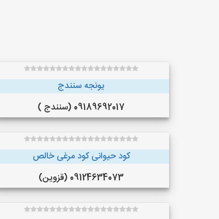
یونجه سنندج
09189692017 (سنندج )
کود حیوانی کود مرغی خالص
09124634073 (قزوین)