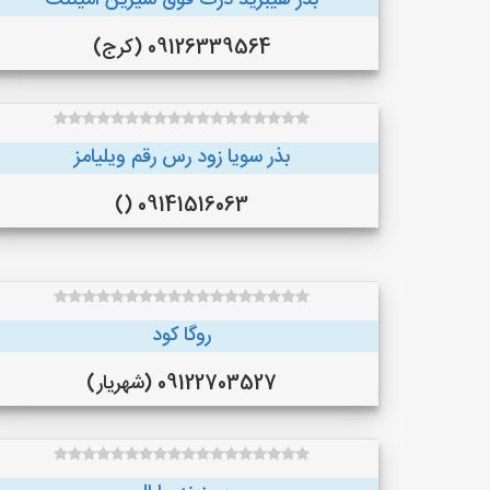
بذر هیبرید ذرت فوق شیرین امیننت
09126339564 (کرج)
بذر سویا زود رس رقم ویلیامز
09141516063 ()
روگا کود
09122703527 (شهریار)