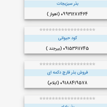
بذر سبزیجات
09931287464 (اهواز )
کود حیوانی
09153611745 (بیرجند )
فروش بذر قارچ دکمه ای
09188419578 (ایلام)