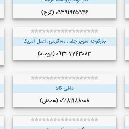
بذر لوبیا پروسید درجه ۱
09391925946 (کرج)
بذرگوجه‌ سوپر چف. 100گرمی. اصل آمریکا
09337743083 (ارومیه)
مافی کالا
09182188008 (همدان)