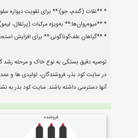
* **غلات (گندم، جو):** برای تقویت دیواره سل
* **میوه‌روان‌ها:** به‌ویژه مرکبات (پرتقال، لیم
* **گیاهان علف‌گوناگونی:** برای افزایش استحکا
توصیه دقیق بستگی به نوع خاک و مرحله رشد گ
در سایت کود بذر، فروشندگان، تولیدی ها و عمده
آنها دسترسی داشته باشند. سایت کود بذر به نشانی https://www.KodBazr.ir یک سایت عالی جهت ثبت آگهی و تبلیغات کودر و بذر
فروشنده