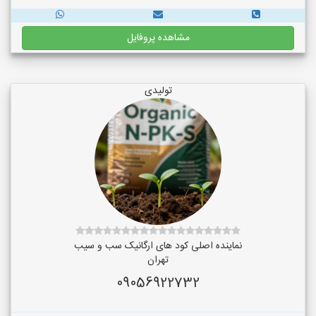
مشاهده پروفایل
تولیدی
نماینده اصلی کود های ارگانیک سب و سیب
تهران
09056922732