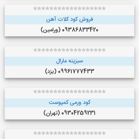
فروش کود کلات آهن
09386833420 (ورامین)
سبزینه مارال
09961777433 (یزد)
کود ورمی کمپوست
09304259231 (تهران)