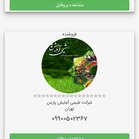
مشاهده پروفایل
فروشنده
شرکت شیمی آمایش پارس
تهران
09900502367
مشاهده پروفایل