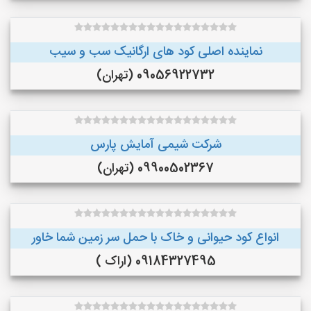
نماینده اصلی کود های ارگانیک سب و سیب
09056922732 (تهران)
شرکت شیمی آمایش پارس
09900502367 (تهران)
انواع کود حیوانی و خاک با حمل سر زمین شما خاور
09184327495 (اراک )