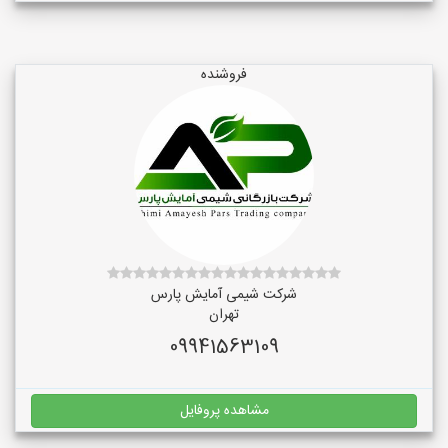
فروشنده
شرکت شیمی آمایش پارس
تهران
09941563109
مشاهده پروفایل