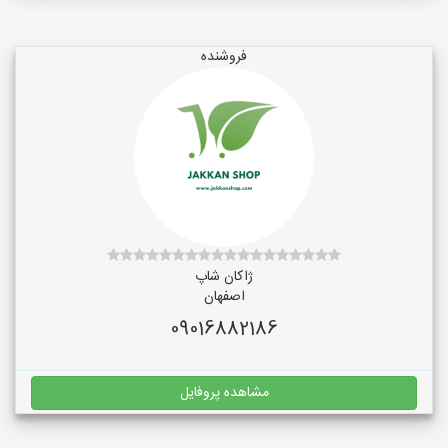
فروشنده
ژاکان شاپ
اصفهان
09016882186
مشاهده پروفایل