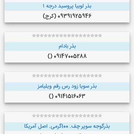
بذر لوبیا پروسید درجه ۱
09391925946 (کرج)
بذر بادام
09147005288 ()
بذر سویا زود رس رقم ویلیامز
09141516063 ()
بذرگوجه‌ سوپر چف. 100گرمی. اصل آمریکا