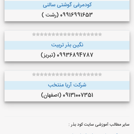
کودمرغی گوشتی سالنی
09916991653 (رشت )
نگین بذر تربیت
09936894787 (تبریز)
شرکت آریا منتخب
09131007351 (اصفهان)
سایر مطالب آموزشی سایت کود بذر :