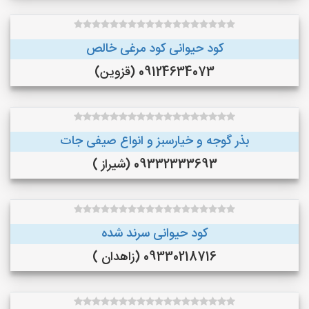
کود حیوانی کود مرغی خالص
09124634073 (قزوین)
بذر گوجه و خیارسبز و انواع صیفی جات
09332333693 (شیراز )
کود حیوانی سرند شده
09330218716 (زاهدان )