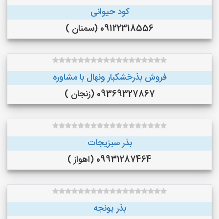
کود حیوانی
09122318556 (سمنان )
فروش بذرخشکبار ونهال با مشاوره
09369327867 (زنجان )
بذر سبزیجات
09931287464 (اهواز )
بذر یونجه