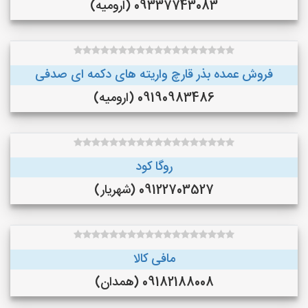
09337743083 (ارومیه)
فروش عمده بذر قارچ واریته های دکمه ای صدفی
09190983486 (ارومیه)
روگا کود
09122703527 (شهریار)
مافی کالا
09182188008 (همدان)