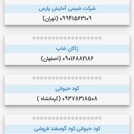
شرکت شیمی آمایش پارس
09941563109 (تهران)
ژاکان شاپ
09016882186 (اصفهان)
کود حیوانی
09378318508 (کرمانشاه )
کود حیوانی.کود گوسفند فروشی