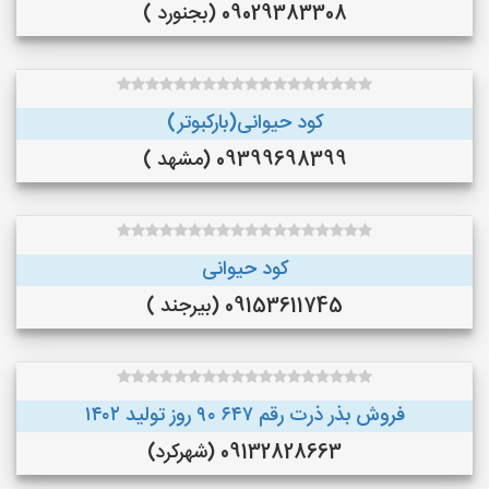
09029383308 (بجنورد )
کود حیوانی(بارکبوتر)
09399698399 (مشهد )
کود حیوانی
09153611745 (بیرجند )
فروش بذر ذرت رقم ۶۴۷ ۹۰ روز تولید ۱۴۰۲
09132828663 (شهرکرد)