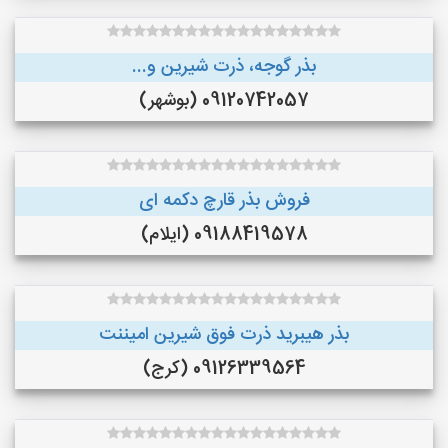
بذر گوجه، ذرت شیرین و...
09120742057 (بوشهر)
فروش بذر قارچ دکمه ای
09188419578 (ایلام)
بذر هیبرید ذرت فوق شیرین امیننت
09126339564 (کرج)