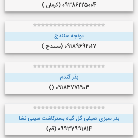
09386225004 (کرمان )
یونجه سنندج
09189692017 (سنندج )
بذر گندم
09183771903 ()
بذر سبزی صیفی گل گیاه بسترکاشت سینی نشا
09937991814 (قم)