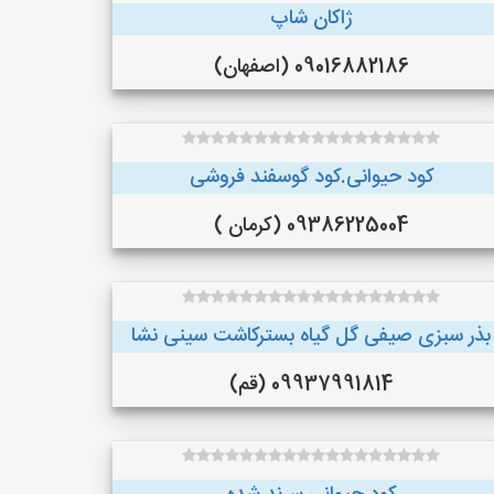
ژاکان شاپ
09016882186 (اصفهان)
کود حیوانی.کود گوسفند فروشی
09386225004 (کرمان )
بذر سبزی صیفی گل گیاه بسترکاشت سینی نشا
09937991814 (قم)