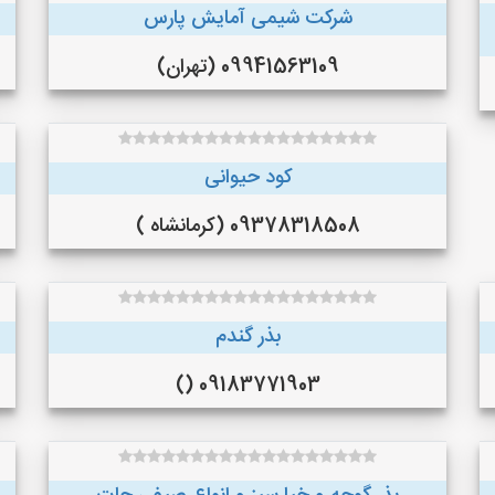
شرکت شیمی آمایش پارس
09941563109 (تهران)
کود حیوانی
09378318508 (کرمانشاه )
بذر گندم
09183771903 ()