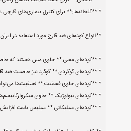
* **باغبانی:** برای حفظ سلامت گیاهان زینتی، د
* **گلخانه‌ها:** برای کنترل بیماری‌های قارچی د
**انواع کودهای ضد قارچ مورد استفاده در ایران:
* **کودهای مسی:** حاوی مس هستند که خاصی
* **کودهای گوگردی:** گوگرد نیز خاصیت ضد قارچ
* **کودهای حاوی فسفیت:** فسفیت‌ها می‌توانند 
* **کودهای بیولوژیک:** حاوی میکروارگانیسم‌های 
* **کودهای سیلیکاتی:** سیلیس باعث افزایش مقا