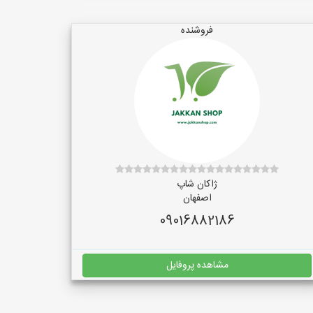
فروشنده
ژاکان شاپ
اصفهان
09016882186
مشاهده پروفایل