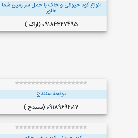
انواع کود حیوانی و خاک با حمل سر زمین شما
خاور
09184327495 (اراک )
یونجه سنندج
09189692017 (سنندج )