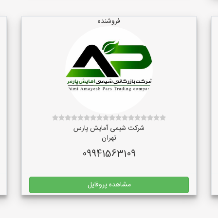
فروشنده
شرکت شیمی آمایش پارس
تهران
09941563109
مشاهده پروفایل