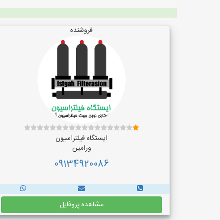
فروشنده
ایستگاه فیلتراسیون
ورامین
09134920086
مشاهده پروفایل