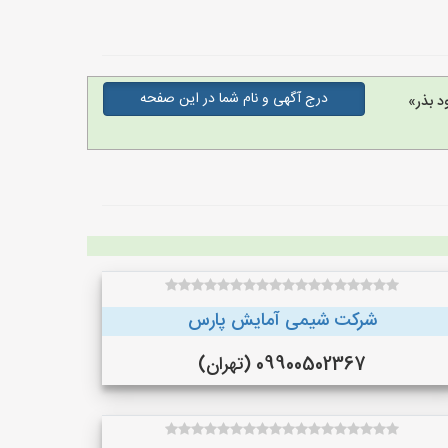
درج آگهی و نام شما در این صفحه
د بذر»
شرکت شیمی آمایش پارس
09900502367 (تهران)