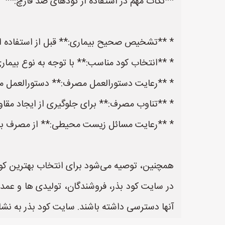
**نکات مهم در استفاده از کودهای ضد قارچ:**
* **تشخیص صحیح بیماری:** قبل از استفاده از 
* **انتخاب کود مناسب:** با توجه به نوع بیماری
* **رعایت دستورالعمل مصرف:** دستورالعمل مص
* **تناوب مصرف:** برای جلوگیری از ایجاد مقاوم
* **رعایت مسائل زیست محیطی:** از مصرف بیش
همچنین، توصیه می‌شود برای انتخاب بهترین کود
در سایت کود بذر، فروشندگان، تولیدی ها و عمده
آنها دسترسی داشته باشند. سایت کود بذر به نشانی https://www.KodBazr.ir یک سایت عالی جهت ثبت آگهی و تبلیغات کودر و بذر