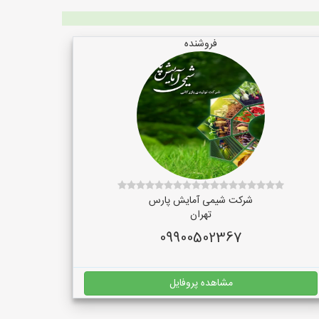
فروشنده
شرکت شیمی آمایش پارس
تهران
09900502367
مشاهده پروفایل