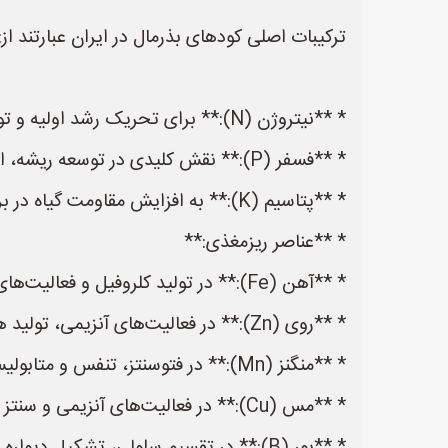
ترکیبات اصلی کودهای بذرمال در ایران عبارتند از:
* **نیتروژن (N):** برای تحریک رشد اولیه و توسعه سبزینگی گیاه ضروری است.
* **فسفر (P):** نقش کلیدی در توسعه ریشه، انتقال انرژی و تشکیل گل و میوه دارد.
* **پتاسیم (K):** به افزایش مقاومت گیاه در برابر بیماری‌ها، تنظیم تعادل آب و بهبود کیفیت محصول کمک می‌کند.
* **عناصر ریزمغذی:**
* **آهن (Fe):** در تولید کلروفیل و فعالیت‌های آنزیمی نقش دارد.
* **روی (Zn):** در فعالیت‌های آنزیمی، تولید هورمون‌های رشد و تشکیل پروتئین‌ها دخیل است.
* **منگنز (Mn):** در فتوسنتز، تنفس و متابولیسم نیتروژن نقش دارد.
* **مس (Cu):** در فعالیت‌های آنزیمی و سنتز کلروفیل دخیل است.