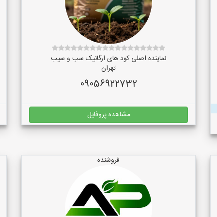
نماینده اصلی کود های ارگانیک سب و سیب
تهران
09056922732
مشاهده پروفایل
فروشنده