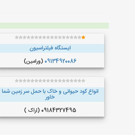
ایستگاه فیلتراسیون
09134920086
(ورامین)
انواع کود حیوانی و خاک با حمل سر زمین شما
خاور
09184327495 (اراک )