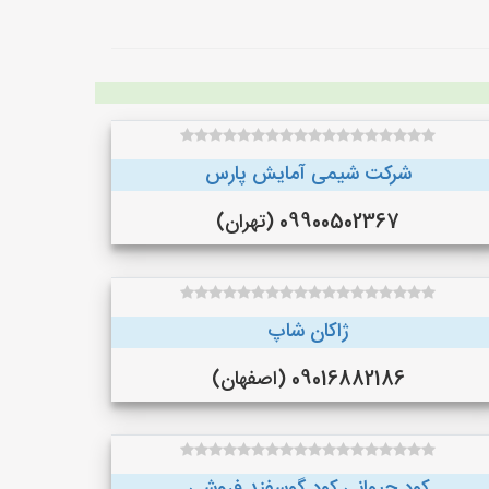
شرکت شیمی آمایش پارس
09900502367 (تهران)
ژاکان شاپ
09016882186 (اصفهان)