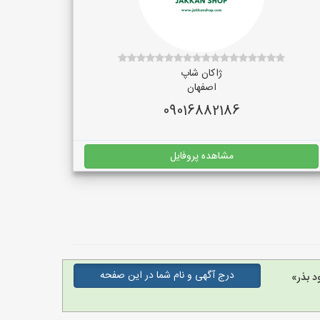
ژاکان شاپ
اصفهان
09016882186
مشاهده پروفایل
درج آگهی و نام شما در این صفحه
د بذر»