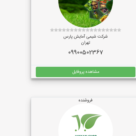
شرکت شیمی آمایش پارس
تهران
09900502367
مشاهده پروفایل
فروشنده