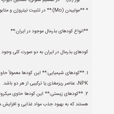
* **بور (B):** در تقسیم سلولی، تشکیل دیواره سلولی و گرده‌افشانی نقش دارد.
* **مولیبدن (Mo):** در تثبیت نیتروژن و متابولیسم نیترات نقش دارد.
**انواع کودهای بذرمال موجود در ایران:**
کودهای بذرمال در ایران به دو صورت کلی وجود دا
1. **کودهای شیمیایی:** این کودها معمولاً ح
NPK، عناصر ریزمغذی یا ترکیبی از هر دو باشد.
2. **کودهای زیستی:** این کودها حاوی میکروار
هستند که به بهبود جذب مواد غذایی و افزایش مقا