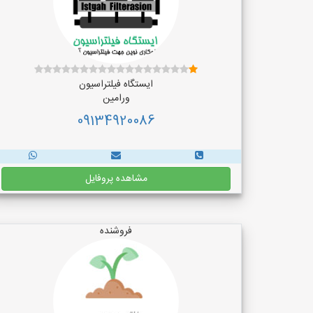
ایستگاه فیلتراسیون
ورامین
09134920086
مشاهده پروفایل
فروشنده