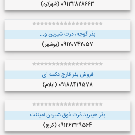
09132828663 (شهرکرد)
بذر گوجه، ذرت شیرین و...
09120742057 (بوشهر)
فروش بذر قارچ دکمه ای
09188419578 (ایلام)
بذر هیبرید ذرت فوق شیرین امیننت
09126339564 (کرج)