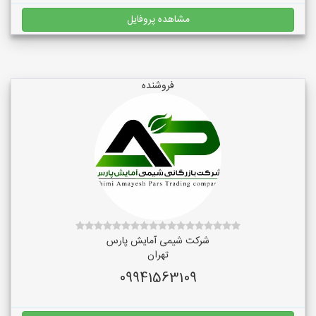
مشاهده پروفایل
فروشنده
شرکت شیمی آمایش پارس
تهران
09941563109