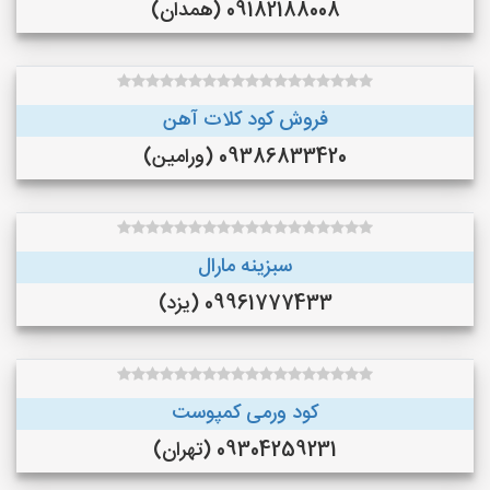
09182188008 (همدان)
فروش کود کلات آهن
09386833420 (ورامین)
سبزینه مارال
09961777433 (یزد)
کود ورمی کمپوست
09304259231 (تهران)