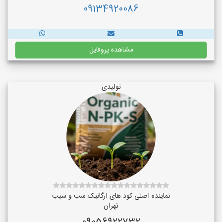
09134920086
مشاهده پروفایل
تولیدی
نماینده اصلی کود های ارگانیک سب و سیب
تهران