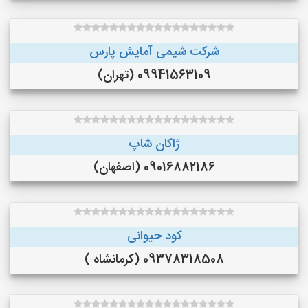
شرکت شیمی آمایش پارس
09941563109 (تهران)
ژاکان شاپ
09016882186 (اصفهان)
کود حیوانی
09378318508 (کرمانشاه )