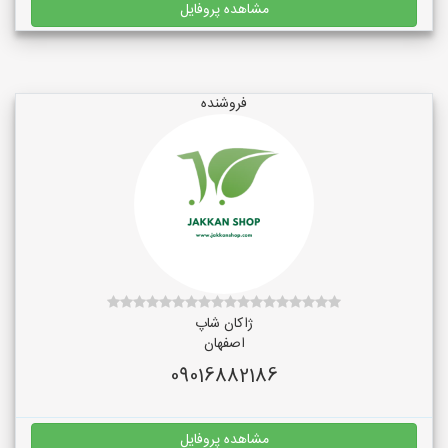
مشاهده پروفایل
فروشنده
ژاکان شاپ
اصفهان
09016882186
مشاهده پروفایل