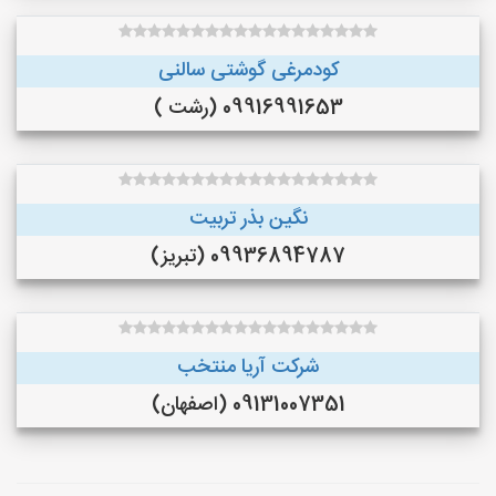
کودمرغی گوشتی سالنی
09916991653 (رشت )
نگین بذر تربیت
09936894787 (تبریز)
شرکت آریا منتخب
09131007351 (اصفهان)