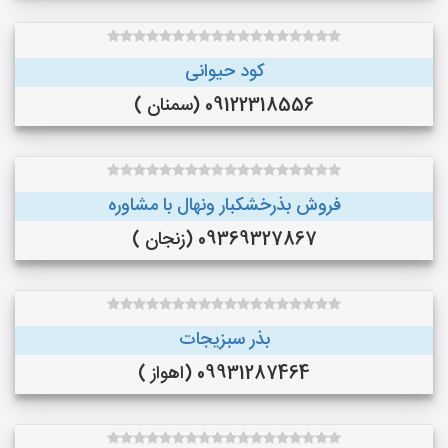
کود حیوانی
09122318556 (سمنان )
فروش بذرخشکبار ونهال با مشاوره
09369327867 (زنجان )
بذر سبزیجات
09931287464 (اهواز )