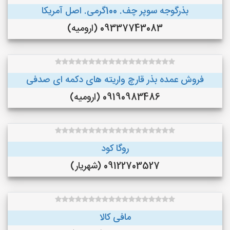
بذرگوجه‌ سوپر چف. 100گرمی. اصل آمریکا
09337743083 (ارومیه)
فروش عمده بذر قارچ واریته های دکمه ای صدفی
09190983486 (ارومیه)
روگا کود
09122703527 (شهریار)
مافی کالا