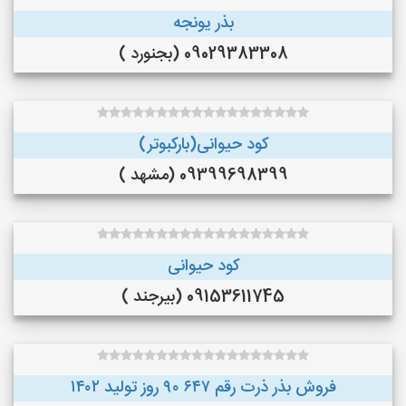
بذر یونجه
09029383308 (بجنورد )
کود حیوانی(بارکبوتر)
09399698399 (مشهد )
کود حیوانی
09153611745 (بیرجند )
فروش بذر ذرت رقم ۶۴۷ ۹۰ روز تولید ۱۴۰۲