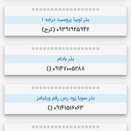
بذر لوبیا پروسید درجه ۱
09391925946 (کرج)
بذر بادام
09147005288 ()
بذر سویا زود رس رقم ویلیامز
09141516063 ()