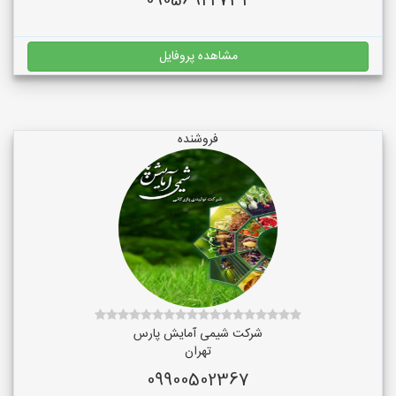
09056922732
مشاهده پروفایل
فروشنده
شرکت شیمی آمایش پارس
تهران
09900502367