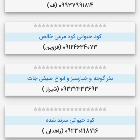
09937991814 (قم)
کود حیوانی کود مرغی خالص
09124634073 (قزوین)
بذر گوجه و خیارسبز و انواع صیفی جات
09332333693 (شیراز )
کود حیوانی سرند شده
09330218716 (زاهدان )