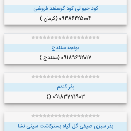
کود حیوانی.کود گوسفند فروشی
09386225004 (کرمان )
یونجه سنندج
09189692017 (سنندج )
بذر گندم
09183771903 ()
بذر سبزی صیفی گل گیاه بسترکاشت سینی نشا