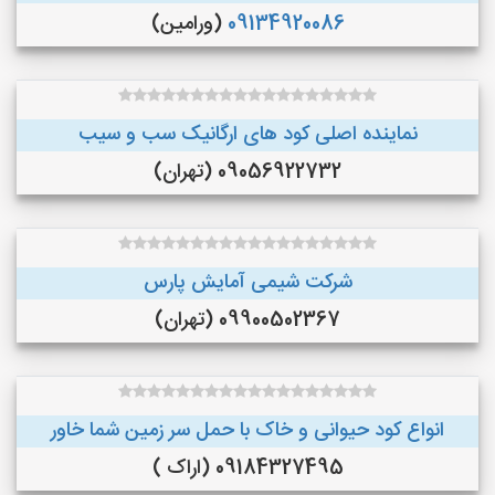
09134920086
(ورامین)
نماینده اصلی کود های ارگانیک سب و سیب
09056922732 (تهران)
شرکت شیمی آمایش پارس
09900502367 (تهران)
انواع کود حیوانی و خاک با حمل سر زمین شما خاور
09184327495 (اراک )