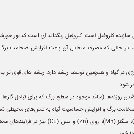
 عناصر اصلی سازنده کلروفیل است. کلروفیل رنگدانه ای است که نور 
د، در حالی که مصرف متعادل آن باعث افزایش ضخامت برگ از 
نتقال انرژی در گیاه و همچنین توسعه ریشه دارد. ریشه های قوی ت
ر شود.
باز و بسته شدن روزنه‌ها (منافذ موجود در سطح برگ که برای تبادل گا
 ضخامت برگ و افزایش حساسیت گیاه به تنش‌های محیطی شو
* **عناصر ریزمغذی:** عناصری مانند آهن (Fe)، م