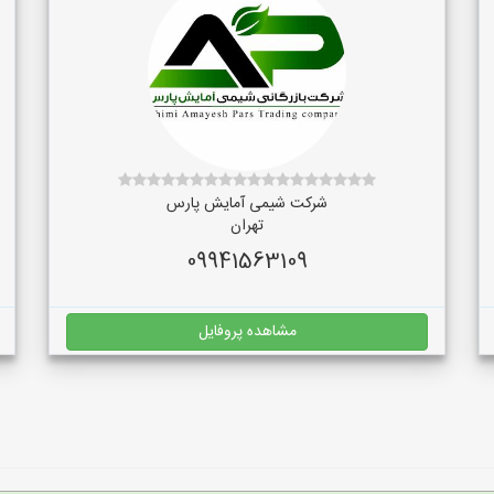
شرکت شیمی آمایش پارس
تهران
09941563109
مشاهده پروفایل