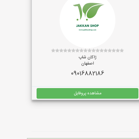
ژاکان شاپ
اصفهان
09016882186
مشاهده پروفایل