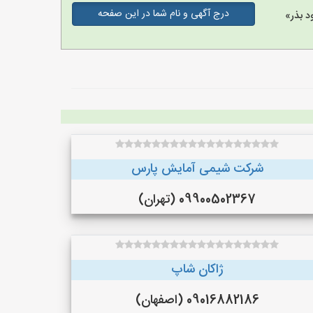
درج آگهی و نام شما در این صفحه
د بذر»
شرکت شیمی آمایش پارس
09900502367 (تهران)
ژاکان شاپ
09016882186 (اصفهان)