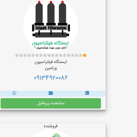
ایستگاه فیلتراسیون
ورامین
09134920086
مشاهده پروفایل
فروشنده