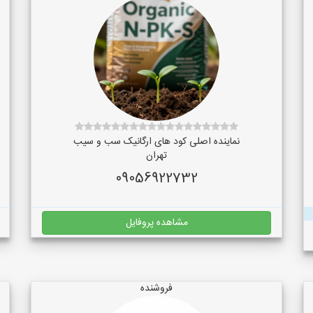
نماینده اصلی کود های ارگانیک سب و سیب
تهران
09056922732
مشاهده پروفایل
فروشنده