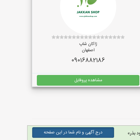
ژاکان شاپ
اصفهان
09016882186
مشاهده پروفایل
درج آگهی و نام شما در این صفحه
د بذر»