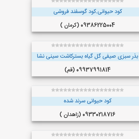
کود حیوانی.کود گوسفند فروشی
09386225004 (کرمان )
بذر سبزی صیفی گل گیاه بسترکاشت سینی نشا
09937991814 (قم)
کود حیوانی سرند شده
09330218716 (زاهدان )