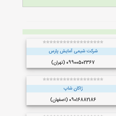
شرکت شیمی آمایش پارس
09900502367 (تهران)
ژاکان شاپ
09016882186 (اصفهان)