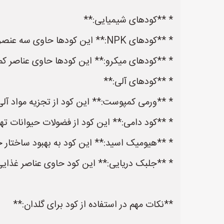
* **کودهای شیمیایی:**
* **کودهای NPK:** این کودها حاوی سه عنصر اصلی نیتروژن (N)، فسفر (P) و پتاسیم (K) هستند و به صورت مایع یا جامد در دسترس هستند.
* **کودهای میکرو:** این کودها حاوی عناصر کم
* **کودهای آلی:**
* **ورمی کمپوست:** این کود از تجزیه مواد آل
* **کود دامی:** این کود از فضولات حیوانات تهی
* **هیومیک اسید:** این کود به بهبود ساختار 
* **جلبک دریایی:** این کود حاوی عناصر غذایی 
**نکات مهم در استفاده از کود برای گلدان:**