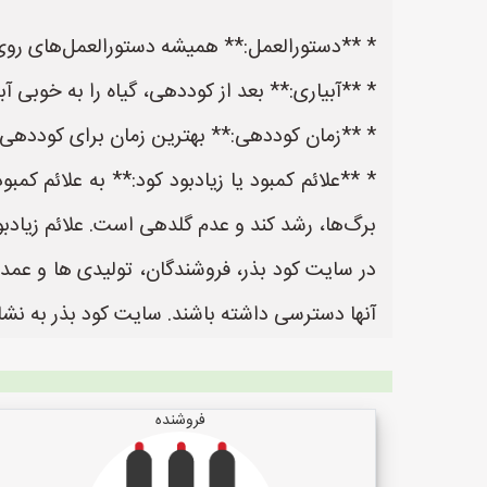
* **دستورالعمل:** همیشه دستورالعمل‌های روی بس
* **آبیاری:** بعد از کوددهی، گیاه را به خوبی
* **زمان کوددهی:** بهترین زمان برای کوددهی
* **علائم کمبود یا زیادبود کود:** به علائم کمب
برگ‌ها، رشد کند و عدم گلدهی است. علائم زیاد
در سایت کود بذر، فروشندگان، تولیدی ها و عمده
آنها دسترسی داشته باشند. سایت کود بذر به نشانی https://www.KodBazr.ir یک سایت عالی جهت ثبت آگهی و تبلیغات کودر و بذر
فروشنده