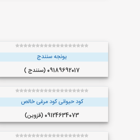
یونجه سنندج
09189692017 (سنندج )
کود حیوانی کود مرغی خالص
09124634073 (قزوین)