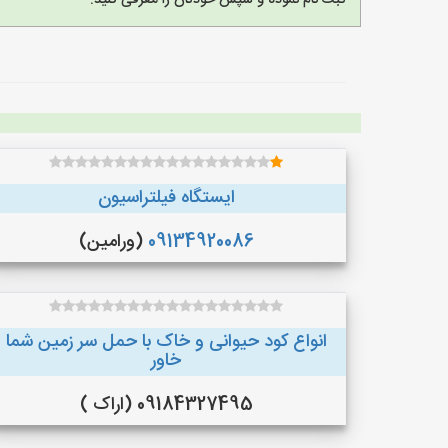
ثبت نام نموده و سپس خودتان را معرفی کنید.
ایستگاه فیلتراسیون
09134920086
(ورامین)
انواع کود حیوانی و خاک با حمل سر زمین شما
خاور
09184327495 (اراک )