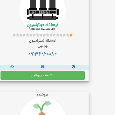
ایستگاه فیلتراسیون
ورامین
09134920086
مشاهده پروفایل
فروشنده