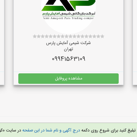
شرکت شیمی آمایش پارس
تهران
09941563109
مشاهده پروفایل
ا تبلیغ کنید برای شروع روی دکمه
درج آگهی و نام شما در این صفحه
در سایت «کو