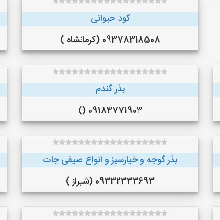
کود حیوانی
09378318508 (کرمانشاه )
بذر گندم
09183771903 ()
بذر گوجه و خیارسبز و انواع صیفی جات
09332333693 (شیراز )