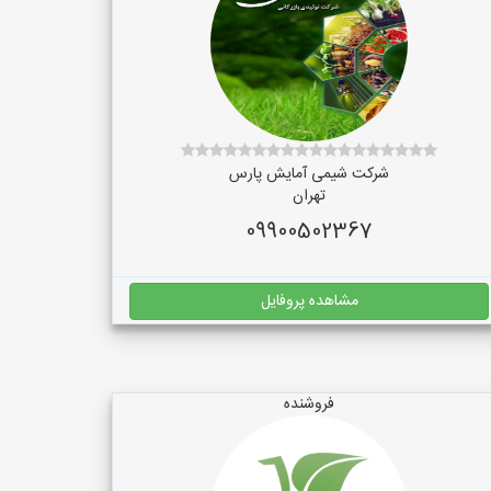
شرکت شیمی آمایش پارس
تهران
09900502367
مشاهده پروفایل
فروشنده