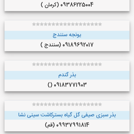
09386225004 (کرمان )
یونجه سنندج
09189692017 (سنندج )
بذر گندم
09183771903 ()
بذر سبزی صیفی گل گیاه بسترکاشت سینی نشا
09937991814 (قم)