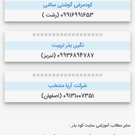
کودمرغی گوشتی سالنی
09916991653 (رشت )
نگین بذر تربیت
09936894787 (تبریز)
شرکت آریا منتخب
09131007351 (اصفهان)
سایر مطالب آموزشی سایت کود بذر :