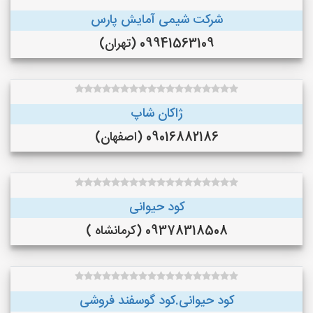
شرکت شیمی آمایش پارس
09941563109 (تهران)
ژاکان شاپ
09016882186 (اصفهان)
کود حیوانی
09378318508 (کرمانشاه )
کود حیوانی.کود گوسفند فروشی