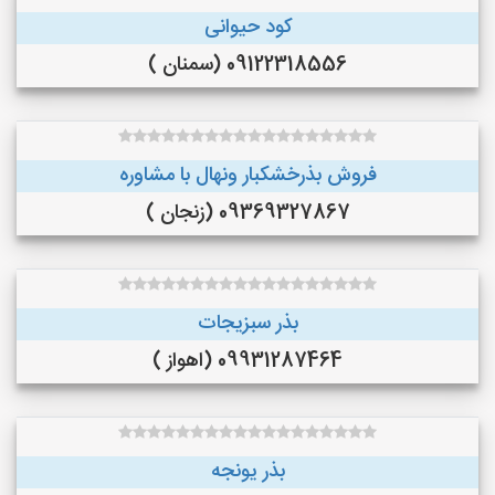
کود حیوانی
09122318556 (سمنان )
فروش بذرخشکبار ونهال با مشاوره
09369327867 (زنجان )
بذر سبزیجات
09931287464 (اهواز )
بذر یونجه