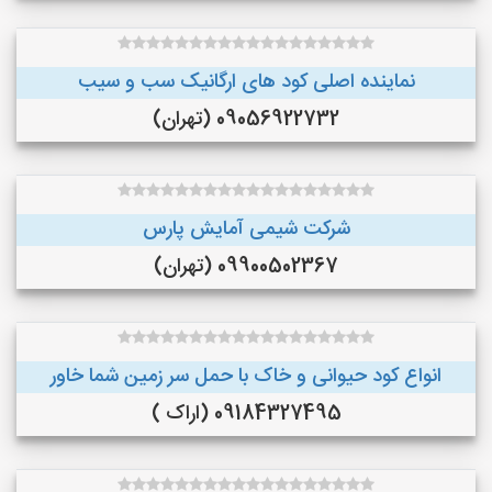
نماینده اصلی کود های ارگانیک سب و سیب
09056922732 (تهران)
شرکت شیمی آمایش پارس
09900502367 (تهران)
انواع کود حیوانی و خاک با حمل سر زمین شما خاور
09184327495 (اراک )