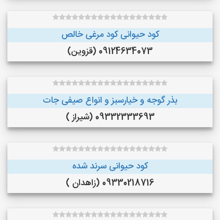
کود حیوانی کود مرغی خالص
09124634073 (قزوین)
بذر گوجه و خیارسبز و انواع صیفی جات
09332333693 (شیراز )
کود حیوانی سرند شده
09330218716 (زاهدان )