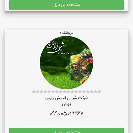
مشاهده پروفایل
فروشنده
شرکت شیمی آمایش پارس
تهران
09900502367
مشاهده پروفایل