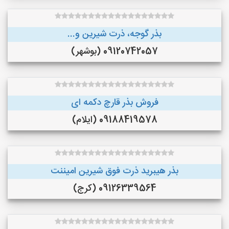
بذر گوجه، ذرت شیرین و...
09120742057 (بوشهر)
فروش بذر قارچ دکمه ای
09188419578 (ایلام)
بذر هیبرید ذرت فوق شیرین امیننت
09126339564 (کرج)