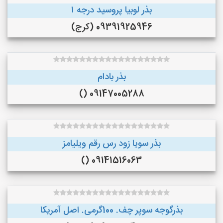
بذر لوبیا پروسید درجه ۱
09391925946 (کرج)
بذر بادام
09147005288 ()
بذر سویا زود رس رقم ویلیامز
09141516063 ()
بذرگوجه‌ سوپر چف. 100گرمی. اصل آمریکا