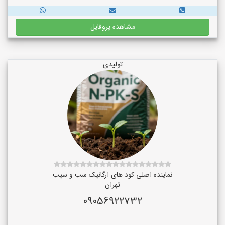
مشاهده پروفایل
تولیدی
نماینده اصلی کود های ارگانیک سب و سیب
تهران
09056922732