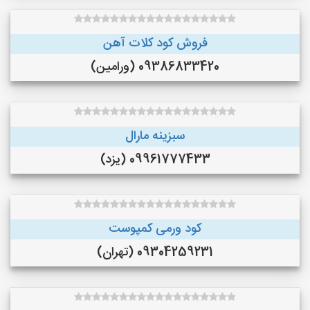
فروش کود کلات آهن
09386833420 (ورامین)
سبزینه مارال
09961777433 (یزد)
کود ورمی کمپوست
09304259231 (تهران)