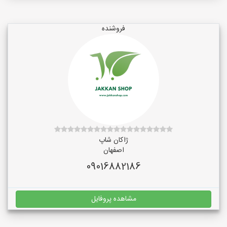
فروشنده
ژاکان شاپ
اصفهان
09016882186
مشاهده پروفایل