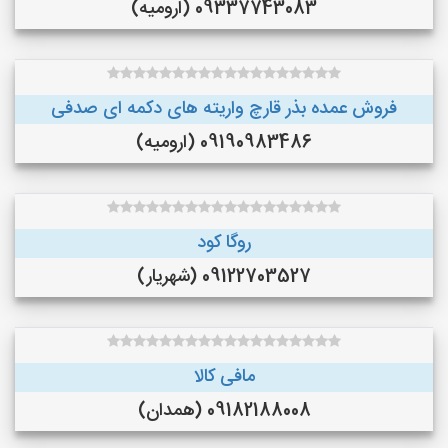
09337743083 (ارومیه)
فروش عمده بذر قارچ واریته های دکمه ای صدفی
09190983486 (ارومیه)
روگا کود
09122703527 (شهریار)
مافی کالا
09182188008 (همدان)