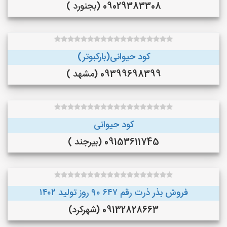
09029383308 (بجنورد )
کود حیوانی(بارکبوتر)
09399698399 (مشهد )
کود حیوانی
09153611745 (بیرجند )
فروش بذر ذرت رقم ۶۴۷ ۹۰ روز تولید ۱۴۰۲
09132828663 (شهرکرد)