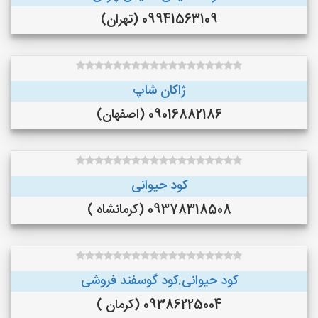
09941563109 (تهران)
ژاکان شاپ
09016882186 (اصفهان)
کود حیوانی
09378318508 (کرمانشاه )
کود حیوانی.کود گوسفند فروشی
09386225004 (کرمان )