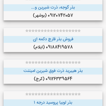
بذر گوجه، ذرت شیرین و...
09120742057 (بوشهر)
فروش بذر قارچ دکمه ای
09188419578 (ایلام)
بذر هیبرید ذرت فوق شیرین امیننت
09126339564 (کرج)
بذر لوبیا پروسید درجه ۱