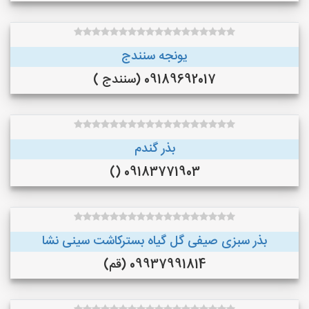
یونجه سنندج
09189692017 (سنندج )
بذر گندم
09183771903 ()
بذر سبزی صیفی گل گیاه بسترکاشت سینی نشا
09937991814 (قم)