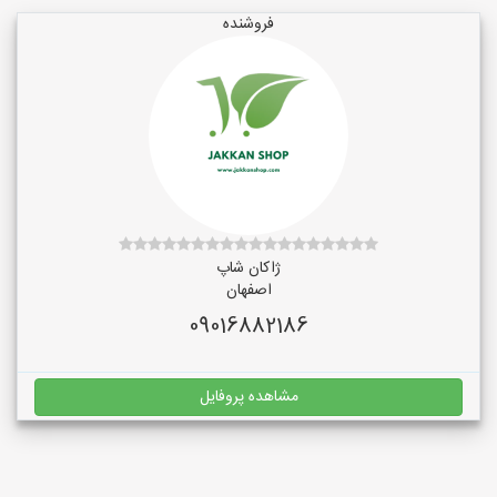
فروشنده
ژاکان شاپ
اصفهان
09016882186
مشاهده پروفایل