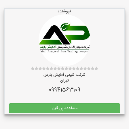
فروشنده
شرکت شیمی آمایش پارس
تهران
09941563109
مشاهده پروفایل