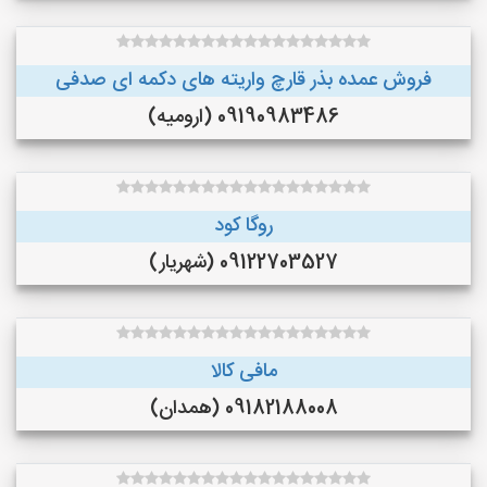
فروش عمده بذر قارچ واریته های دکمه ای صدفی
09190983486 (ارومیه)
روگا کود
09122703527 (شهریار)
مافی کالا
09182188008 (همدان)