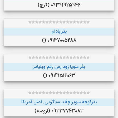
09391925946 (کرج)
بذر بادام
09147005288 ()
بذر سویا زود رس رقم ویلیامز
09141516063 ()
بذرگوجه‌ سوپر چف. 100گرمی. اصل آمریکا
09337743083 (ارومیه)