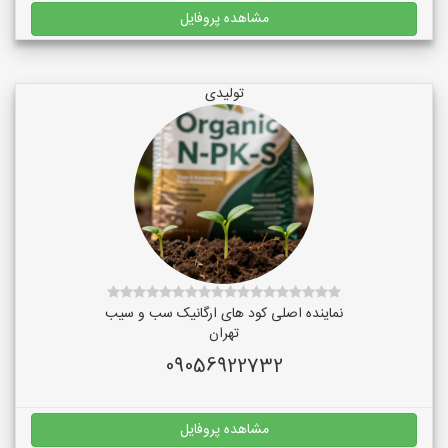
مشاهده پروفایل
تولیدی
نماینده اصلی کود های ارگانیک سب و سیب
تهران
09056922732
مشاهده پروفایل