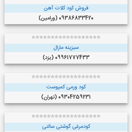
فروش کود کلات آهن
09386833420 (ورامین)
سبزینه مارال
09961777433 (یزد)
کود ورمی کمپوست
09304259231 (تهران)
کودمرغی گوشتی سالنی