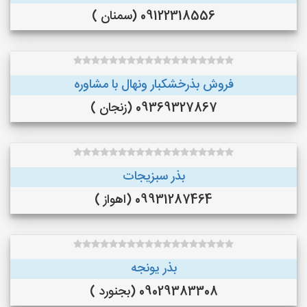
09122318556 (سمنان )
فروش بذرخشکبار ونهال با مشاوره
09369327867 (زنجان )
بذر سبزیجات
09931287464 (اهواز )
بذر یونجه
09029383308 (بجنورد )