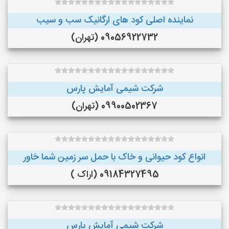
نماینده اصلی کود های ارگانیک سب و سیب
09056922732 (تهران)
شرکت شیمی آمایش پارس
09900502367 (تهران)
انواع کود حیوانی و خاک با حمل سر زمین شما خاور
09184327495 (اراک )
شرکت شیمی آمایش پارس