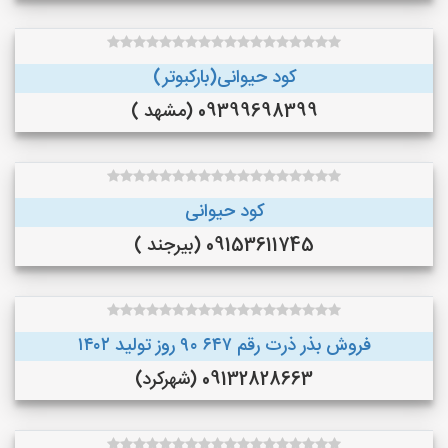
کود حیوانی(بارکبوتر)
09399698399 (مشهد )
کود حیوانی
09153611745 (بیرجند )
فروش بذر ذرت رقم ۶۴۷ ۹۰ روز تولید ۱۴۰۲
09132828663 (شهرکرد)