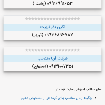
09916991653 (رشت )
نگین بذر تربیت
09936894787 (تبریز)
شرکت آریا منتخب
09131007351 (اصفهان)
سایر مطالب آموزشی سایت کود بذر :
چگونه زمان مناسب برای کوددهی را تشخیص دهیم