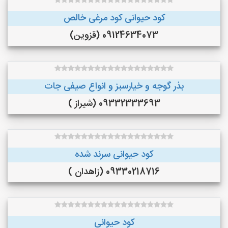
کود حیوانی کود مرغی خالص
09124634073 (قزوین)
بذر گوجه و خیارسبز و انواع صیفی جات
09332333693 (شیراز )
کود حیوانی سرند شده
09330218716 (زاهدان )
کود حیوانی