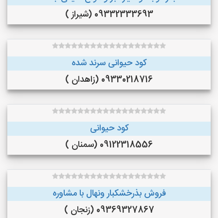
09332333693 (شیراز )
کود حیوانی سرند شده
09330218716 (زاهدان )
کود حیوانی
09122318556 (سمنان )
فروش بذرخشکبار ونهال با مشاوره
09369327867 (زنجان )