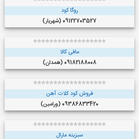
روگا کود
09122703527 (شهریار)
مافی کالا
09182188008 (همدان)
فروش کود کلات آهن
09386833420 (ورامین)
سبزینه مارال