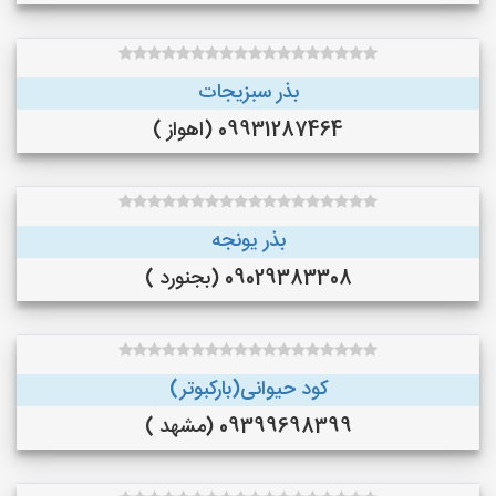
بذر سبزیجات
09931287464 (اهواز )
بذر یونجه
09029383308 (بجنورد )
کود حیوانی(بارکبوتر)
09399698399 (مشهد )