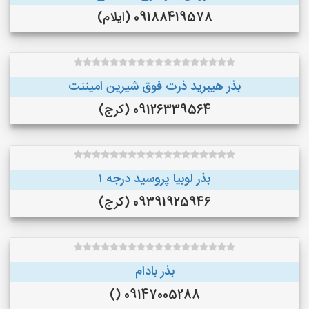
09188419578 (ایلام)
بذر هیبرید ذرت فوق شیرین امیننت
09126339564 (کرج)
بذر لوبیا پروسید درجه ۱
09391925946 (کرج)
بذر بادام
09147005288 ()