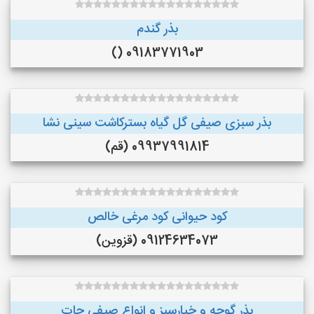
بذر گندم
09183771903 ()
بذر سبزی صیفی گل گیاه بسترکاشت سینی نشا
09937991814 (قم)
کود حیوانی کود مرغی خالص
09124634073 (قزوین)
بذر گوجه و خیارسبز و انواع صیفی جات