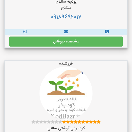
یونجه سنندج
سنندج
09189692017
مشاهده پروفایل
فروشنده
کودمرغی گوشتی سالنی