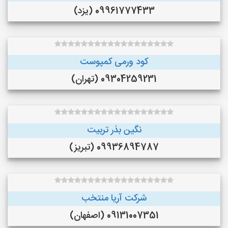
09961777433 (یزد)
کود ورمی کمپوست
09304259231 (تهران)
نگین بذر تربیت
09936894787 (تبریز)
شرکت آریا منتخب
09131007351 (اصفهان)