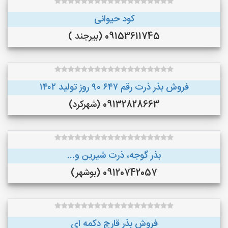
کود حیوانی
09153611745 (بیرجند )
فروش بذر ذرت رقم ۶۴۷ ۹۰ روز تولید ۱۴۰۲
09132828663 (شهرکرد)
بذر گوجه، ذرت شیرین و...
09120742057 (بوشهر)
فروش بذر قارچ دکمه ای