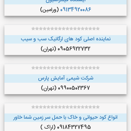
ایستگاه فیلتراسیون
09134920086
(ورامین)
نماینده اصلی کود های ارگانیک سب و سیب
09056922732 (تهران)
شرکت شیمی آمایش پارس
09900502367 (تهران)
انواع کود حیوانی و خاک با حمل سر زمین شما خاور
09184327495 (اراک )