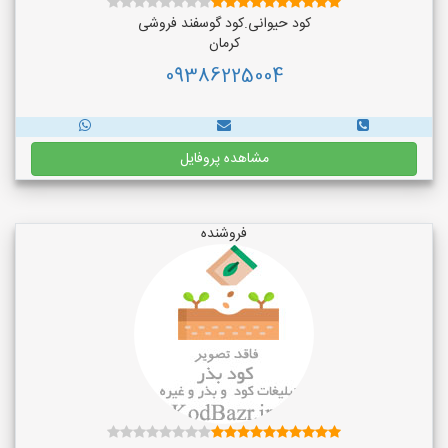
کود حیوانی.کود گوسفند فروشی
کرمان
09386225004
مشاهده پروفایل
فروشنده