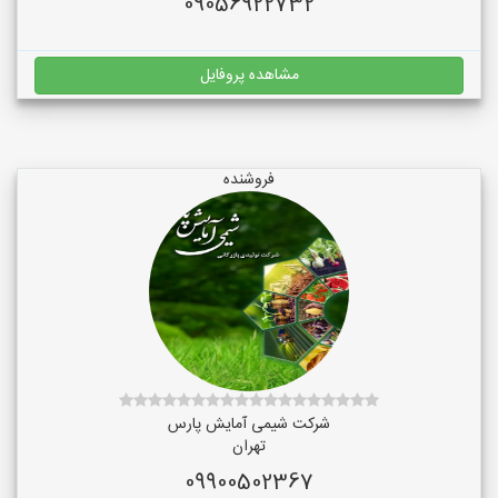
09056922732
مشاهده پروفایل
فروشنده
شرکت شیمی آمایش پارس
تهران
09900502367