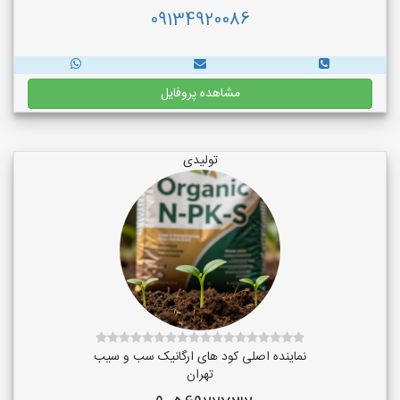
09134920086
مشاهده پروفایل
تولیدی
نماینده اصلی کود های ارگانیک سب و سیب
تهران