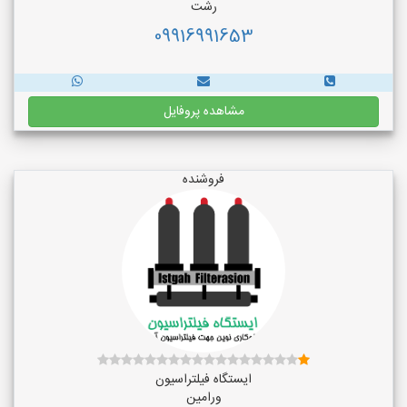
رشت
09916991653
مشاهده پروفایل
فروشنده
ایستگاه فیلتراسیون
ورامین