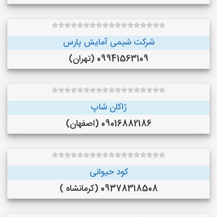
شرکت شیمی آمایش پارس
09941563109 (تهران)
ژاکان شاپ
09016882186 (اصفهان)
کود حیوانی
09378318508 (کرمانشاه )