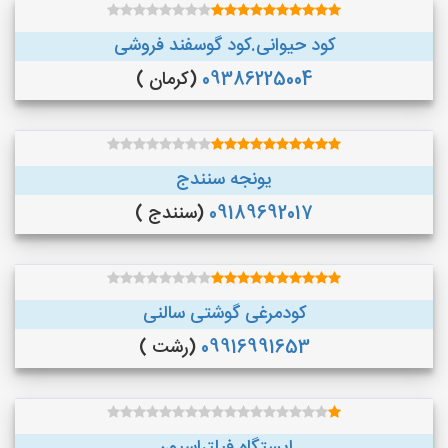
کود حیوانی.کود گوسفند فروشی
09386225004
(کرمان )
یونجه سنندج
09189692017
(سنندج )
کودمرغی گوشتی سالنی
09916991653
(رشت )