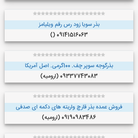
بذر سویا زود رس رقم ویلیامز
09141516063 ()
بذرگوجه‌ سوپر چف. 100گرمی. اصل آمریکا
09337743083 (ارومیه)
فروش عمده بذر قارچ واریته های دکمه ای صدفی
09190983486 (ارومیه)