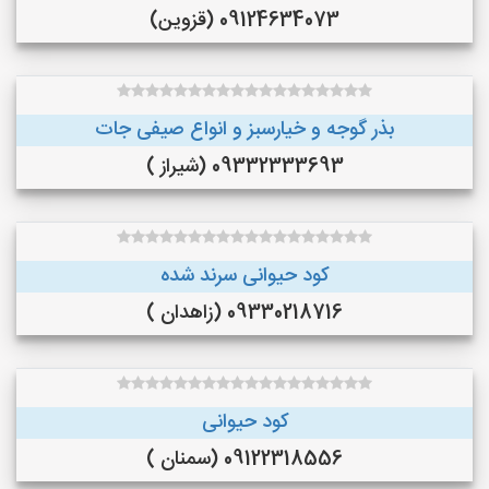
09124634073 (قزوین)
بذر گوجه و خیارسبز و انواع صیفی جات
09332333693 (شیراز )
کود حیوانی سرند شده
09330218716 (زاهدان )
کود حیوانی
09122318556 (سمنان )