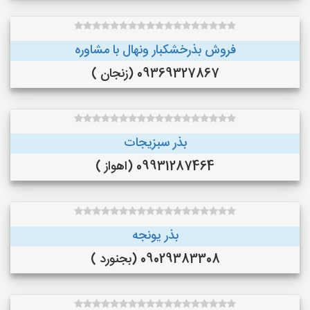
فروش بذرخشکبار ونهال با مشاوره
09369327867 (زنجان )
بذر سبزیجات
09931287464 (اهواز )
بذر یونجه
09029383308 (بجنورد )