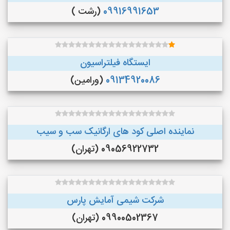
09916991653
(رشت )
ایستگاه فیلتراسیون
09134920086
(ورامین)
نماینده اصلی کود های ارگانیک سب و سیب
09056922732 (تهران)
شرکت شیمی آمایش پارس
09900502367 (تهران)