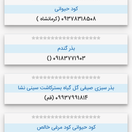
کود حیوانی
09378318508 (کرمانشاه )
بذر گندم
09183771903 ()
بذر سبزی صیفی گل گیاه بسترکاشت سینی نشا
09937991814 (قم)
کود حیوانی کود مرغی خالص