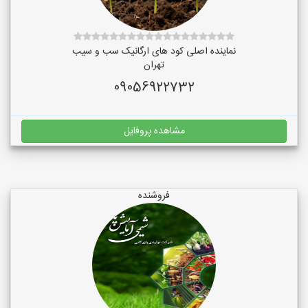
نماینده اصلی کود های ارگانیک سب و سیب
تهران
09056922732
مشاهده پروفایل
فروشنده