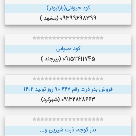
کود حیوانی(بارکبوتر)
09399698399 (مشهد )
کود حیوانی
09153611745 (بیرجند )
فروش بذر ذرت رقم ۶۴۷ ۹۰ روز تولید ۱۴۰۲
09132828663 (شهرکرد)
بذر گوجه، ذرت شیرین و...