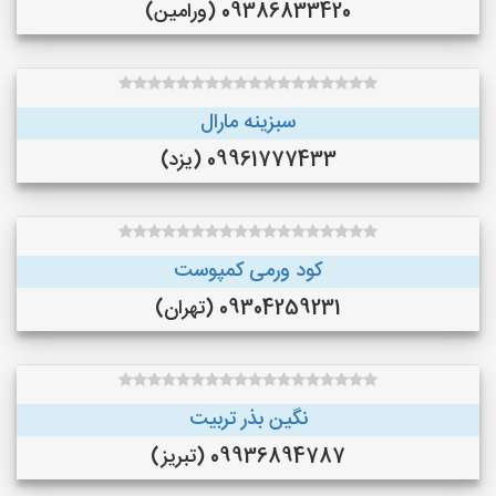
09386833420 (ورامین)
سبزینه مارال
09961777433 (یزد)
کود ورمی کمپوست
09304259231 (تهران)
نگین بذر تربیت
09936894787 (تبریز)