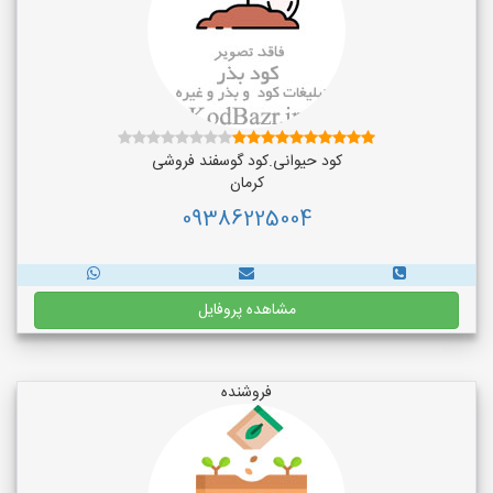
کود حیوانی.کود گوسفند فروشی
کرمان
09386225004
مشاهده پروفایل
فروشنده