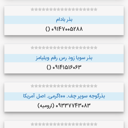
بذر بادام
09147005288 ()
بذر سویا زود رس رقم ویلیامز
09141516063 ()
بذرگوجه‌ سوپر چف. 100گرمی. اصل آمریکا
09337743083 (ارومیه)