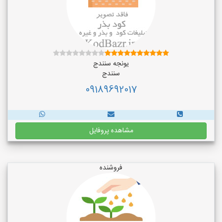
یونجه سنندج
سنندج
09189692017
مشاهده پروفایل
فروشنده