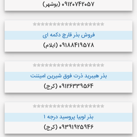
09120742057 (بوشهر)
فروش بذر قارچ دکمه ای
09188419578 (ایلام)
بذر هیبرید ذرت فوق شیرین امیننت
09126339564 (کرج)
بذر لوبیا پروسید درجه ۱
09391925946 (کرج)