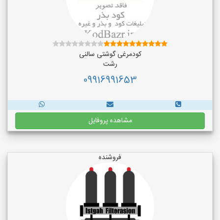
کودمرغی گوشتی سالنی
رشت
09916991653
مشاهده پروفایل
فروشنده