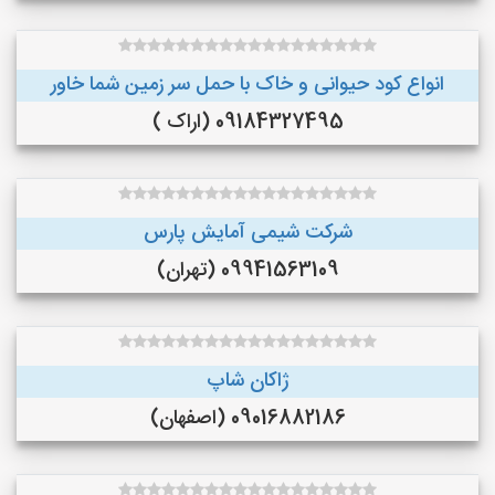
انواع کود حیوانی و خاک با حمل سر زمین شما خاور
09184327495 (اراک )
شرکت شیمی آمایش پارس
09941563109 (تهران)
ژاکان شاپ
09016882186 (اصفهان)