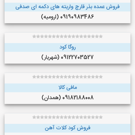
فروش عمده بذر قارچ واریته های دکمه ای صدفی
09190983486 (ارومیه)
روگا کود
09122703527 (شهریار)
مافی کالا
09182188008 (همدان)
فروش کود کلات آهن