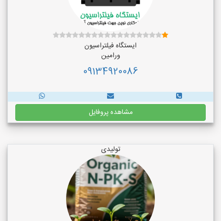
ایستگاه فیلتراسیون
ورامین
09134920086
مشاهده پروفایل
تولیدی