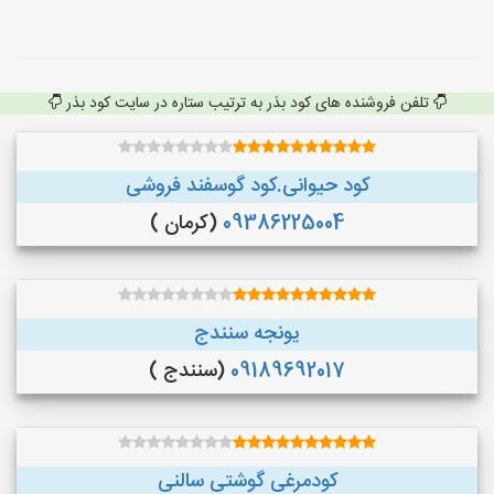
تلفن فروشنده های کود بذر به ترتیب ستاره در سایت کود بذر
کود حیوانی.کود گوسفند فروشی
09386225004
(کرمان )
یونجه سنندج
09189692017
(سنندج )
کودمرغی گوشتی سالنی