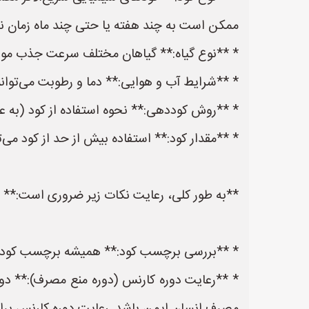
ممکن است به چند هفته یا حتی چند ماه زمان نیاز 
* **نوع گیاه:** گیاهان مختلف سرعت جذب مواد
* **شرایط آب و هوایی:** دما و رطوبت می‌توانن
* **روش کوددهی:** نحوه استفاده از کود (به عنو
* **مقدار کود:** استفاده بیش از حد از کود می‌
**به طور کلی، رعایت نکات زیر ضروری است:**
* **بررسی برچسب کود:** همیشه برچسب کود را به
* **رعایت دوره کارنس (دوره منع مصرف):** د