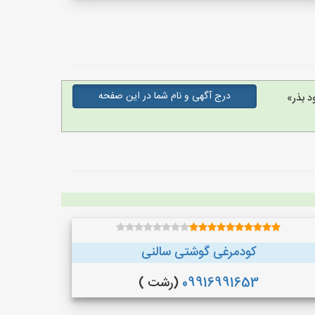
درج آگهی و نام شما در این صفحه
د بذر»
کودمرغی گوشتی سالنی
09916991653
(رشت )