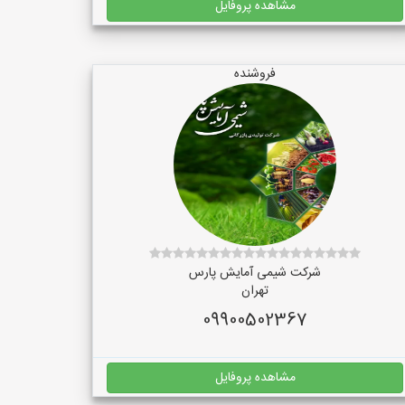
مشاهده پروفایل
فروشنده
شرکت شیمی آمایش پارس
تهران
09900502367
مشاهده پروفایل