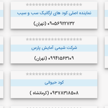
نماینده اصلی کود های ارگانیک سب و سیب
09056922732 (تهران)
شرکت شیمی آمایش پارس
09941563109 (تهران)
کود حیوانی
09378318508 (کرمانشاه )