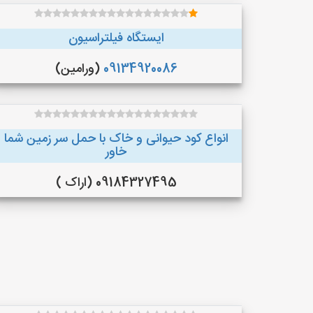
ایستگاه فیلتراسیون
09134920086
(ورامین)
انواع کود حیوانی و خاک با حمل سر زمین شما
خاور
09184327495 (اراک )