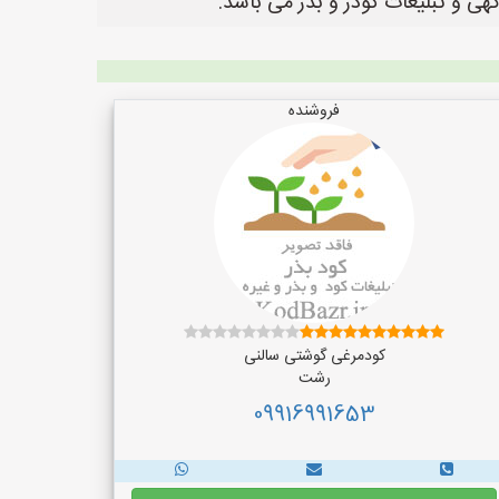
فروشنده
کودمرغی گوشتی سالنی
رشت
09916991653