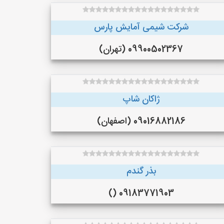
شرکت شیمی آمایش پارس
09900502367 (تهران)
ژاکان شاپ
09016882186 (اصفهان)
بذر گندم
09183771903 ()