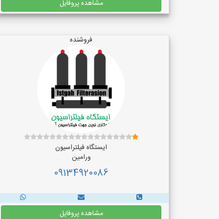
مشاهده پروفایل
فروشنده
ایستگاه فیلتراسیون
ورامین
09134920086
مشاهده پروفایل