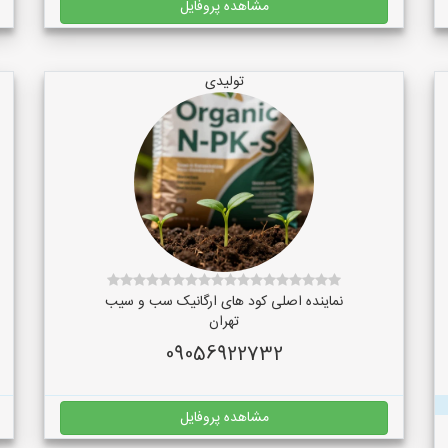
مشاهده پروفایل
تولیدی
نماینده اصلی کود های ارگانیک سب و سیب
تهران
09056922732
مشاهده پروفایل