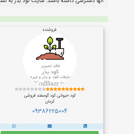
آنها دسترسی داشته باشند. سایت کود بذر به نشانی https://www.KodBazr.ir یک سایت عالی جهت ثبت آگهی و تبلیغات کودر و بذر
فروشنده
کود حیوانی.کود گوسفند فروشی
کرمان
09386225004