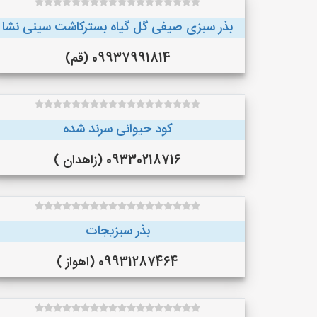
بذر سبزی صیفی گل گیاه بسترکاشت سینی نشا
09937991814 (قم)
کود حیوانی سرند شده
09330218716 (زاهدان )
بذر سبزیجات
09931287464 (اهواز )