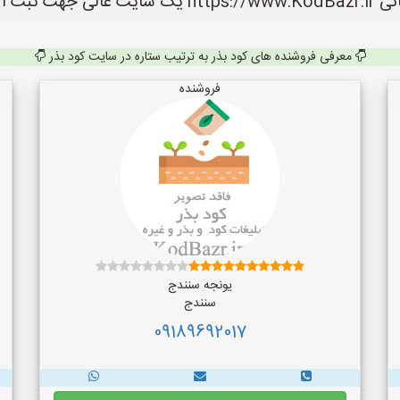
 می باشد.
معرفی فروشنده های کود بذر به ترتیب ستاره در سایت کود بذر
فروشنده
یونجه سنندج
سنندج
09189692017