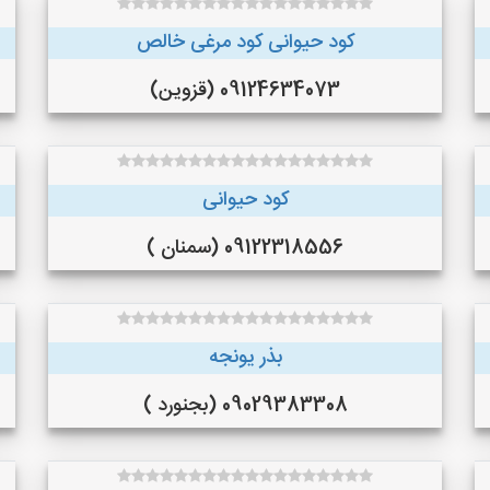
کود حیوانی کود مرغی خالص
09124634073 (قزوین)
کود حیوانی
09122318556 (سمنان )
بذر یونجه
09029383308 (بجنورد )