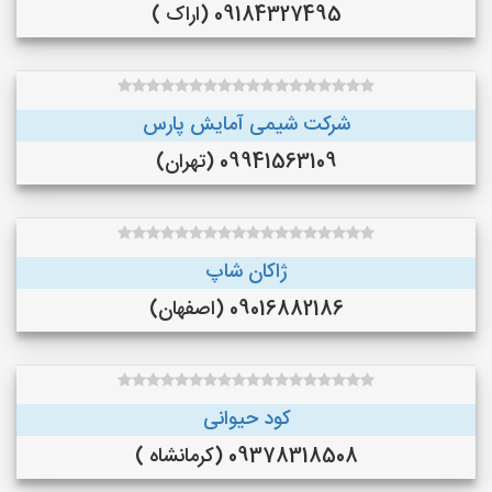
09184327495 (اراک )
شرکت شیمی آمایش پارس
09941563109 (تهران)
ژاکان شاپ
09016882186 (اصفهان)
کود حیوانی
09378318508 (کرمانشاه )