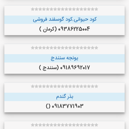
کود حیوانی.کود گوسفند فروشی
09386225004 (کرمان )
یونجه سنندج
09189692017 (سنندج )
بذر گندم
09183771903 ()