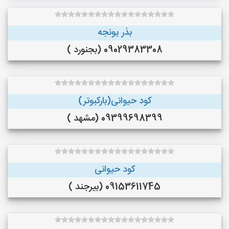
بذر یونجه
09029383308 (بجنورد )
کود حیوانی(بارکبوتر)
09399698399 (مشهد )
کود حیوانی
09153611745 (بیرجند )