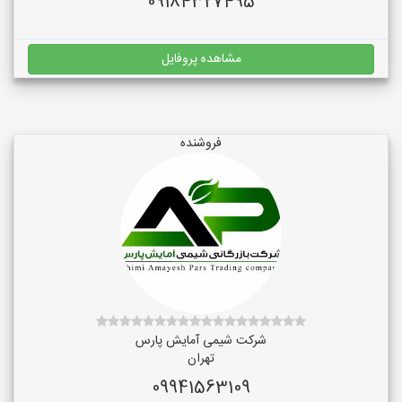
09184327495
مشاهده پروفایل
فروشنده
شرکت شیمی آمایش پارس
تهران
09941563109