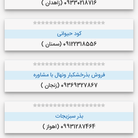
09330218716 (زاهدان )
کود حیوانی
09122318556 (سمنان )
فروش بذرخشکبار ونهال با مشاوره
09369327867 (زنجان )
بذر سبزیجات
09931287464 (اهواز )