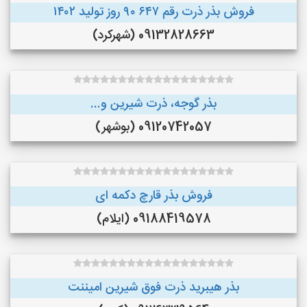
فروش بذر ذرت رقم ۶۴۷ ۹۰ روز تولید ۱۴۰۲
09132828663 (شهرکرد)
بذر گوجه، ذرت شیرین و...
09120742057 (بوشهر)
فروش بذر قارچ دکمه ای
09188419578 (ایلام)
بذر هیبرید ذرت فوق شیرین امیننت