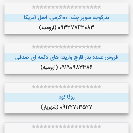
بذرگوجه‌ سوپر چف. 100گرمی. اصل آمریکا
09337743083 (ارومیه)
فروش عمده بذر قارچ واریته های دکمه ای صدفی
09190983486 (ارومیه)
روگا کود
09122703527 (شهریار)