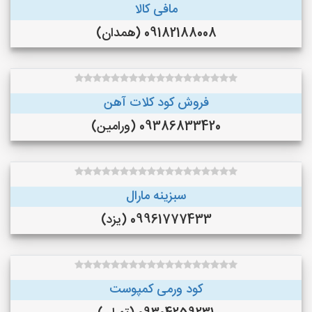
مافی کالا
09182188008 (همدان)
فروش کود کلات آهن
09386833420 (ورامین)
سبزینه مارال
09961777433 (یزد)
کود ورمی کمپوست