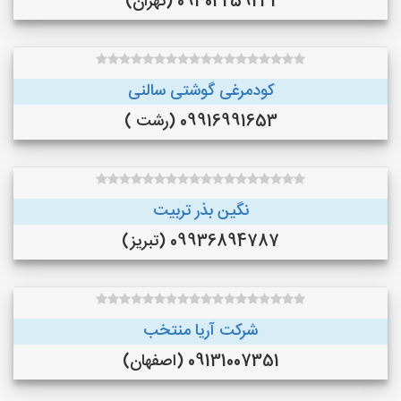
09304259231 (تهران)
کودمرغی گوشتی سالنی
09916991653 (رشت )
نگین بذر تربیت
09936894787 (تبریز)
شرکت آریا منتخب
09131007351 (اصفهان)