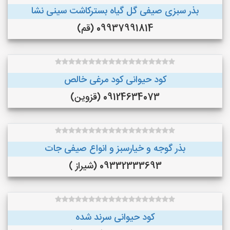
بذر سبزی صیفی گل گیاه بسترکاشت سینی نشا
09937991814 (قم)
کود حیوانی کود مرغی خالص
09124634073 (قزوین)
بذر گوجه و خیارسبز و انواع صیفی جات
09332333693 (شیراز )
کود حیوانی سرند شده