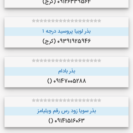
09126339564 (کرج)
بذر لوبیا پروسید درجه ۱
09391925946 (کرج)
بذر بادام
09147005288 ()
بذر سویا زود رس رقم ویلیامز
09141516063 ()