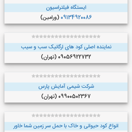
ایستگاه فیلتراسیون
09134920086
(ورامین)
نماینده اصلی کود های ارگانیک سب و سیب
09056922732 (تهران)
شرکت شیمی آمایش پارس
09900502367 (تهران)
انواع کود حیوانی و خاک با حمل سر زمین شما خاور