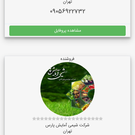
تهران
09056922732
مشاهده پروفایل
فروشنده
شرکت شیمی آمایش پارس
تهران