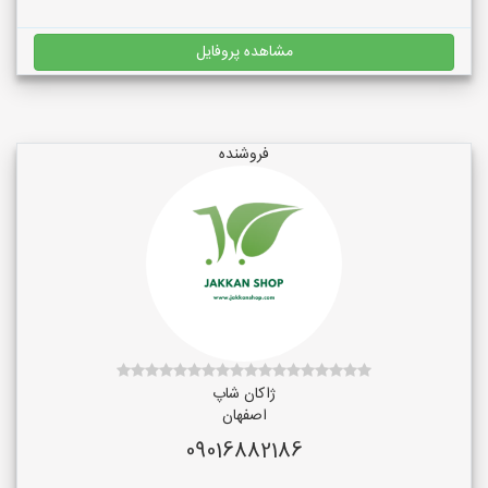
مشاهده پروفایل
فروشنده
ژاکان شاپ
اصفهان
09016882186