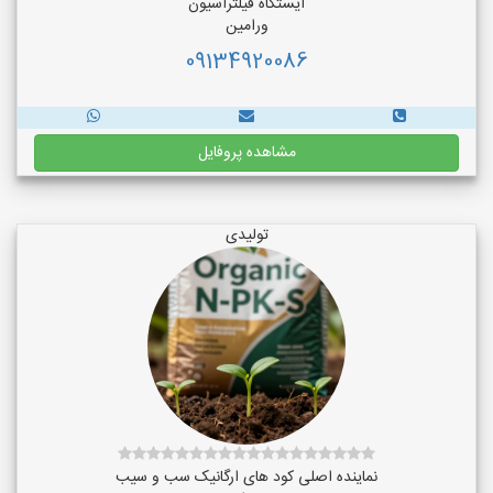
ایستگاه فیلتراسیون
ورامین
09134920086
مشاهده پروفایل
تولیدی
نماینده اصلی کود های ارگانیک سب و سیب