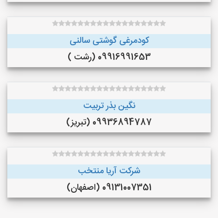
کودمرغی گوشتی سالنی
09916991653 (رشت )
نگین بذر تربیت
09936894787 (تبریز)
شرکت آریا منتخب
09131007351 (اصفهان)