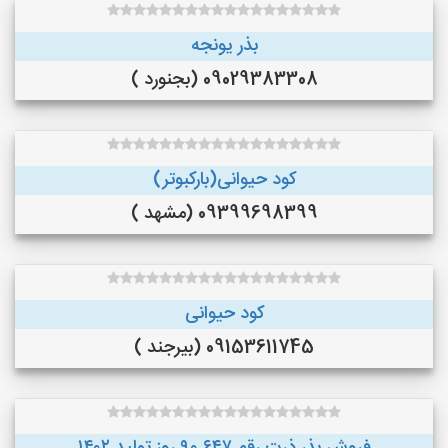
بذر یونجه
09029383308 (بجنورد )
کود حیوانی(بارکبوتر)
09399698399 (مشهد )
کود حیوانی
09153611745 (بیرجند )