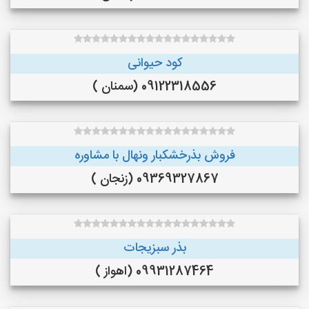
کود حیوانی
09122318556 (سمنان )
فروش بذرخشکبار ونهال با مشاوره
09369327867 (زنجان )
بذر سبزیجات
09931287464 (اهواز )