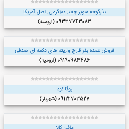
بذرگوجه‌ سوپر چف. 100گرمی. اصل آمریکا
09337743083 (ارومیه)
فروش عمده بذر قارچ واریته های دکمه ای صدفی
09190983486 (ارومیه)
روگا کود
09122703527 (شهریار)
مافی کالا