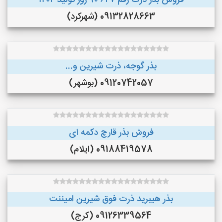
فروش بذر ذرت رقم ۶۴۷ ۹۰ روز تولید ۱۴۰۲
09132828663 (شهرکرد)
بذر گوجه، ذرت شیرین و...
09120742057 (بوشهر)
فروش بذر قارچ دکمه ای
09188419578 (ایلام)
بذر هیبرید ذرت فوق شیرین امیننت
09126339564 (کرج)