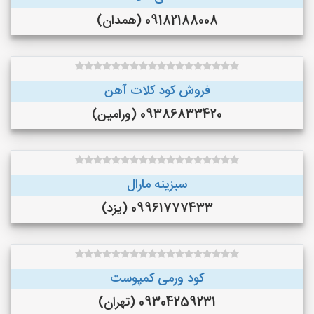
09182188008 (همدان)
فروش کود کلات آهن
09386833420 (ورامین)
سبزینه مارال
09961777433 (یزد)
کود ورمی کمپوست
09304259231 (تهران)