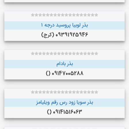
بذر لوبیا پروسید درجه ۱
09391925946 (کرج)
بذر بادام
09147005288 ()
بذر سویا زود رس رقم ویلیامز
09141516063 ()