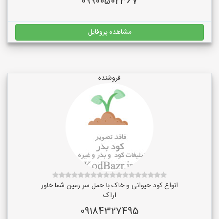
09900502367
مشاهده پروفایل
فروشنده
انواع کود حیوانی و خاک با حمل سر زمین شما خاور
اراک
09184327495