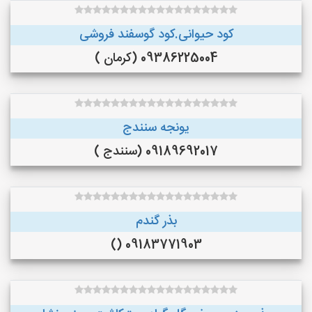
کود حیوانی.کود گوسفند فروشی
09386225004 (کرمان )
یونجه سنندج
09189692017 (سنندج )
بذر گندم
09183771903 ()