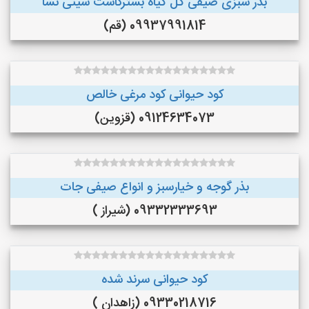
بذر سبزی صیفی گل گیاه بسترکاشت سینی نشا
09937991814 (قم)
کود حیوانی کود مرغی خالص
09124634073 (قزوین)
بذر گوجه و خیارسبز و انواع صیفی جات
09332333693 (شیراز )
کود حیوانی سرند شده
09330218716 (زاهدان )