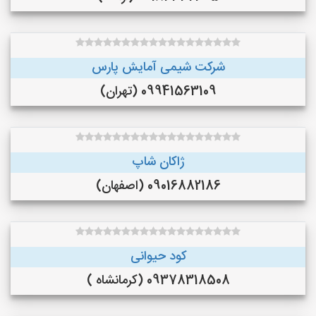
شرکت شیمی آمایش پارس
09941563109 (تهران)
ژاکان شاپ
09016882186 (اصفهان)
کود حیوانی
09378318508 (کرمانشاه )