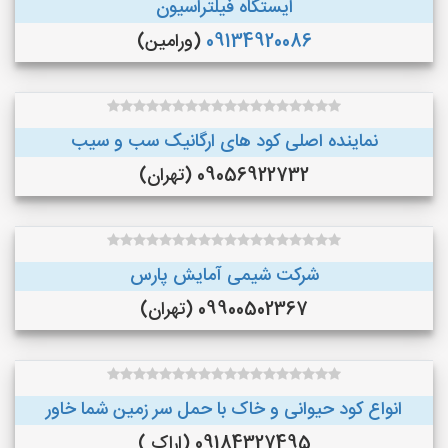
ایستگاه فیلتراسیون
09134920086
(ورامین)
نماینده اصلی کود های ارگانیک سب و سیب
09056922732 (تهران)
شرکت شیمی آمایش پارس
09900502367 (تهران)
انواع کود حیوانی و خاک با حمل سر زمین شما خاور
09184327495 (اراک )