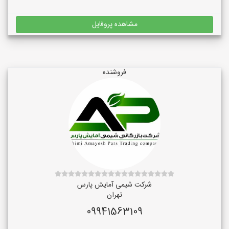
مشاهده پروفایل
فروشنده
شرکت شیمی آمایش پارس
تهران
09941563109