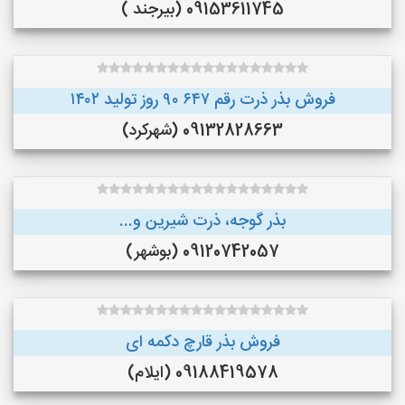
09153611745 (بیرجند )
فروش بذر ذرت رقم ۶۴۷ ۹۰ روز تولید ۱۴۰۲
09132828663 (شهرکرد)
بذر گوجه، ذرت شیرین و...
09120742057 (بوشهر)
فروش بذر قارچ دکمه ای
09188419578 (ایلام)