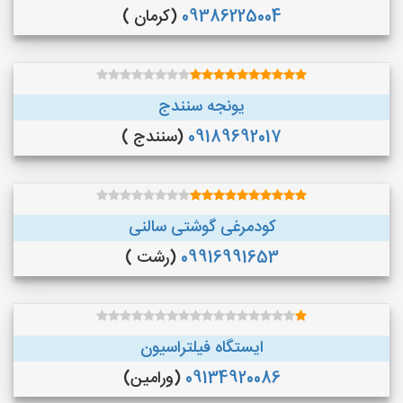
09386225004
(کرمان )
یونجه سنندج
09189692017
(سنندج )
کودمرغی گوشتی سالنی
09916991653
(رشت )
ایستگاه فیلتراسیون
09134920086
(ورامین)