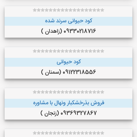
کود حیوانی سرند شده
09330218716 (زاهدان )
کود حیوانی
09122318556 (سمنان )
فروش بذرخشکبار ونهال با مشاوره
09369327867 (زنجان )