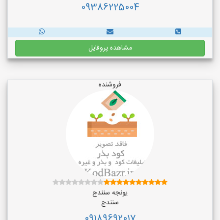
09386225004
مشاهده پروفایل
فروشنده
یونجه سنندج
سنندج
09189692017