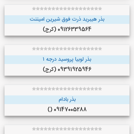
بذر هیبرید ذرت فوق شیرین امیننت
09126339564 (کرج)
بذر لوبیا پروسید درجه ۱
09391925946 (کرج)
بذر بادام
09147005288 ()