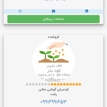
مشاهده پروفایل
فروشنده
کودمرغی گوشتی سالنی
رشت
09916991653