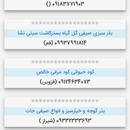
09183771903 ()
بذر سبزی صیفی گل گیاه بسترکاشت سینی نشا
09937991814 (قم)
کود حیوانی کود مرغی خالص
09124634073 (قزوین)
بذر گوجه و خیارسبز و انواع صیفی جات
09332333693 (شیراز )