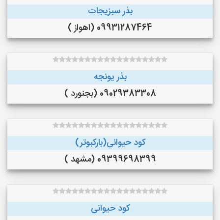
بذر سبزیجات
09931287464 (اهواز )
بذر یونجه
09029383308 (بجنورد )
کود حیوانی(بارکبوتر)
09399698399 (مشهد )
کود حیوانی