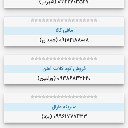
09122703527 (شهریار)
مافی کالا
09182188008 (همدان)
فروش کود کلات آهن
09386833420 (ورامین)
سبزینه مارال
09961777433 (یزد)