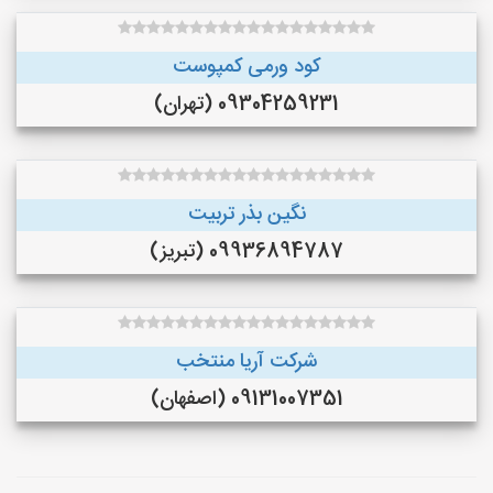
کود ورمی کمپوست
09304259231 (تهران)
نگین بذر تربیت
09936894787 (تبریز)
شرکت آریا منتخب
09131007351 (اصفهان)