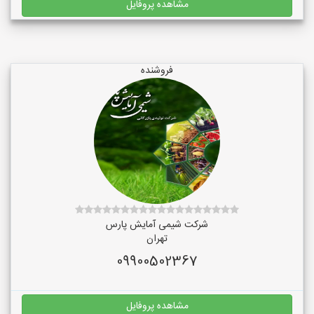
مشاهده پروفایل
فروشنده
شرکت شیمی آمایش پارس
تهران
09900502367
مشاهده پروفایل