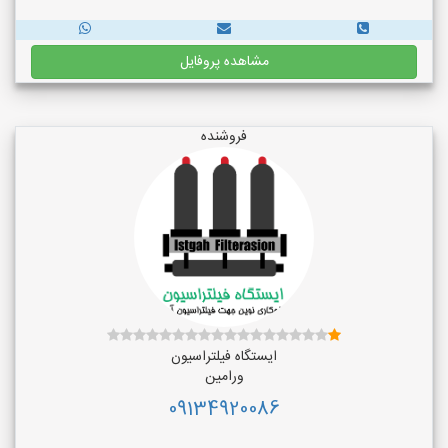
مشاهده پروفایل
فروشنده
ایستگاه فیلتراسیون
ورامین
09134920086