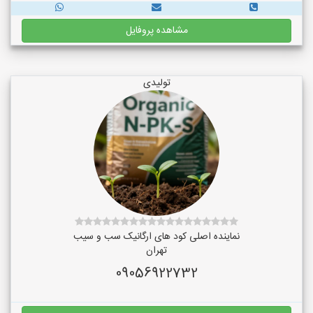
مشاهده پروفایل
تولیدی
نماینده اصلی کود های ارگانیک سب و سیب
تهران
09056922732