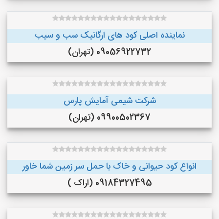
نماینده اصلی کود های ارگانیک سب و سیب
09056922732 (تهران)
شرکت شیمی آمایش پارس
09900502367 (تهران)
انواع کود حیوانی و خاک با حمل سر زمین شما خاور
09184327495 (اراک )