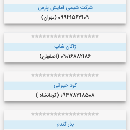
شرکت شیمی آمایش پارس
09941563109 (تهران)
ژاکان شاپ
09016882186 (اصفهان)
کود حیوانی
09378318508 (کرمانشاه )
بذر گندم