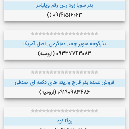
بذر سویا زود رس رقم ویلیامز
09141516063 ()
بذرگوجه‌ سوپر چف. 100گرمی. اصل آمریکا
09337743083 (ارومیه)
فروش عمده بذر قارچ واریته های دکمه ای صدفی
09190983486 (ارومیه)
روگا کود