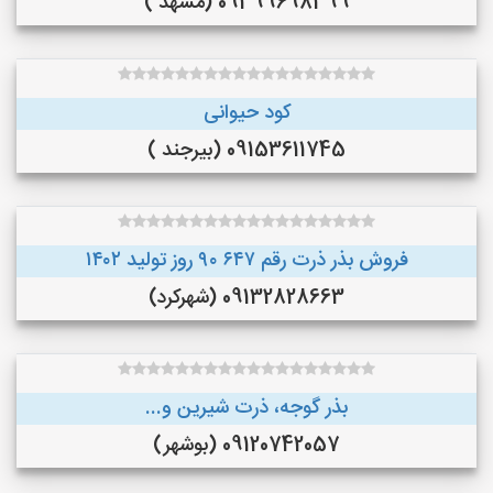
09399698399 (مشهد )
کود حیوانی
09153611745 (بیرجند )
فروش بذر ذرت رقم ۶۴۷ ۹۰ روز تولید ۱۴۰۲
09132828663 (شهرکرد)
بذر گوجه، ذرت شیرین و...
09120742057 (بوشهر)