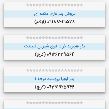
فروش بذر قارچ دکمه ای
09188419578 (ایلام)
بذر هیبرید ذرت فوق شیرین امیننت
09126339564 (کرج)
بذر لوبیا پروسید درجه ۱
09391925946 (کرج)