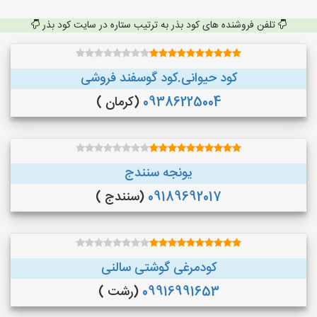
تلفن فروشنده های کود بذر به ترتیب ستاره در سایت کود بذر
کود حیوانی.کود گوسفند فروشی
09386225004
(کرمان )
یونجه سنندج
09189692017
(سنندج )
کودمرغی گوشتی سالنی
09916991653
(رشت )