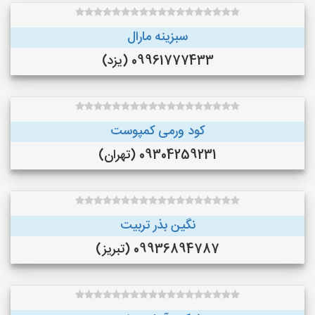
سبزینه مارال
09961777433 (یزد)
کود ورمی کمپوست
09304259231 (تهران)
نگین بذر تربیت
09936894787 (تبریز)