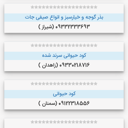
بذر گوجه و خیارسبز و انواع صیفی جات
09332333693 (شیراز )
کود حیوانی سرند شده
09330218716 (زاهدان )
کود حیوانی
09122318556 (سمنان )