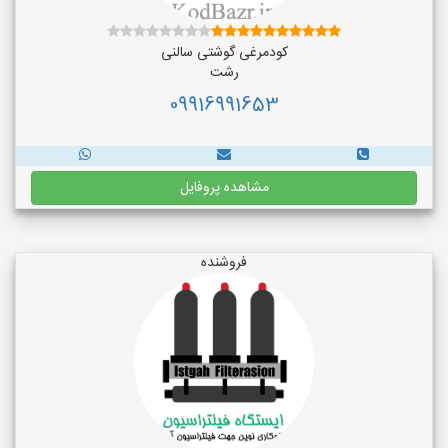
کودمرغی گوشتی سالنی
رشت
09916991653
مشاهده پروفایل
فروشنده