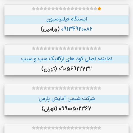
ایستگاه فیلتراسیون
09134920086
(ورامین)
نماینده اصلی کود های ارگانیک سب و سیب
09056922732 (تهران)
شرکت شیمی آمایش پارس
09900502367 (تهران)