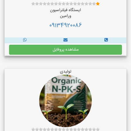
ایستگاه فیلتراسیون
ورامین
09134920086
مشاهده پروفایل
تولیدی