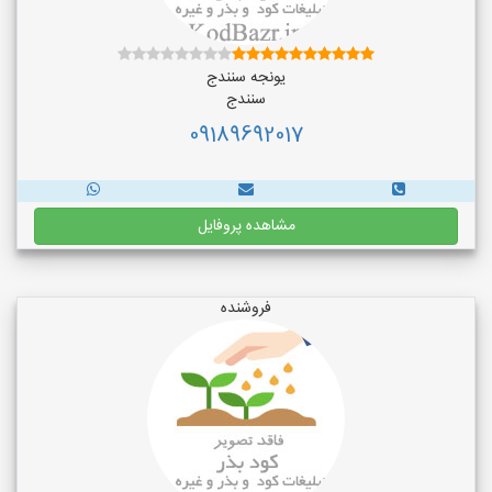
یونجه سنندج
سنندج
09189692017
مشاهده پروفایل
فروشنده