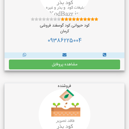
کود حیوانی.کود گوسفند فروشی
کرمان
09386225004
مشاهده پروفایل
فروشنده