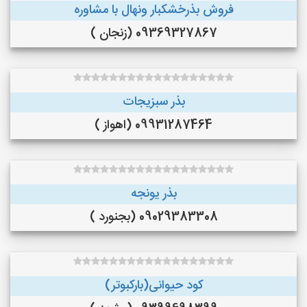
فروش بذرخشکبار ونهال با مشاوره
09369327867 (زنجان )
بذر سبزیجات
09931287464 (اهواز )
بذر یونجه
09029383308 (بجنورد )
کود حیوانی(بارکبوتر)