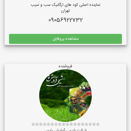
نماینده اصلی کود های ارگانیک سب و سیب
تهران
09056922732
مشاهده پروفایل
فروشنده
شرکت شیمی آمایش پارس