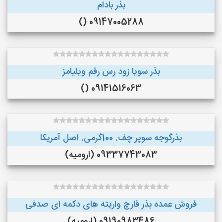
بذر بادام
09147005288 ()
بذر سویا زود رس رقم ویلیامز
09141516063 ()
بذرگوجه‌ سوپر چف. 100گرمی. اصل آمریکا
09337743083 (ارومیه)
فروش عمده بذر قارچ واریته های دکمه ای صدفی
09190983486 (ارومیه)