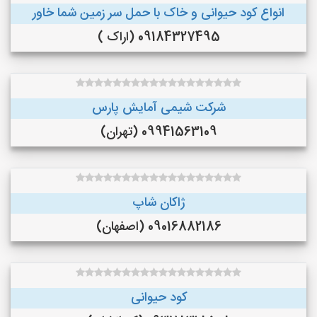
انواع کود حیوانی و خاک با حمل سر زمین شما خاور
09184327495 (اراک )
شرکت شیمی آمایش پارس
09941563109 (تهران)
ژاکان شاپ
09016882186 (اصفهان)
کود حیوانی