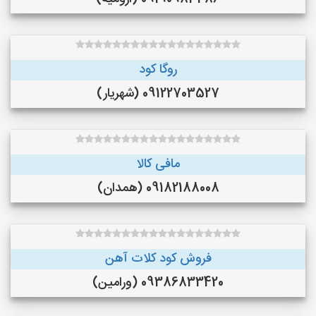
روگا کود
09122703527 (شهریار)
مافی کالا
09182188008 (همدان)
فروش کود کلات آهن
09386833420 (ورامین)