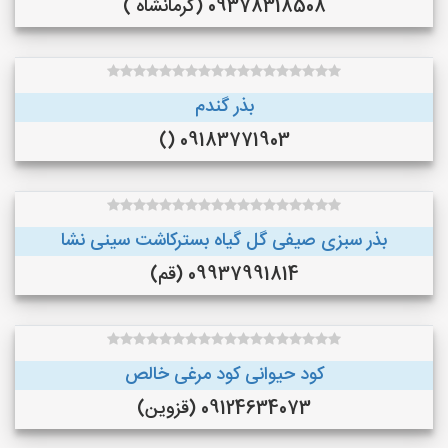
09378318508 (کرمانشاه )
بذر گندم
09183771903 ()
بذر سبزی صیفی گل گیاه بسترکاشت سینی نشا
09937991814 (قم)
کود حیوانی کود مرغی خالص
09124634073 (قزوین)