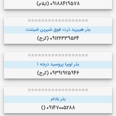
09188419578 (ایلام)
بذر هیبرید ذرت فوق شیرین امیننت
09126339564 (کرج)
بذر لوبیا پروسید درجه ۱
09391925946 (کرج)
بذر بادام
09147005288 ()