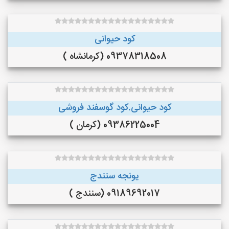
کود حیوانی
09378318508 (کرمانشاه )
کود حیوانی.کود گوسفند فروشی
09386225004 (کرمان )
یونجه سنندج
09189692017 (سنندج )