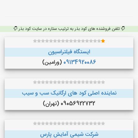
تلفن فروشنده های کود بذر به ترتیب ستاره در سایت کود بذر
ایستگاه فیلتراسیون
09134920086
(ورامین)
نماینده اصلی کود های ارگانیک سب و سیب
09056922732 (تهران)
شرکت شیمی آمایش پارس