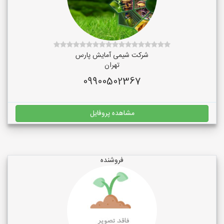
شرکت شیمی آمایش پارس
تهران
09900502367
مشاهده پروفایل
فروشنده