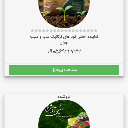
نماینده اصلی کود های ارگانیک سب و سیب
تهران
09056922732
مشاهده پروفایل
فروشنده