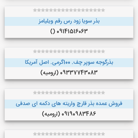
بذر سویا زود رس رقم ویلیامز
09141516063 ()
بذرگوجه‌ سوپر چف. 100گرمی. اصل آمریکا
09337743083 (ارومیه)
فروش عمده بذر قارچ واریته های دکمه ای صدفی
09190983486 (ارومیه)