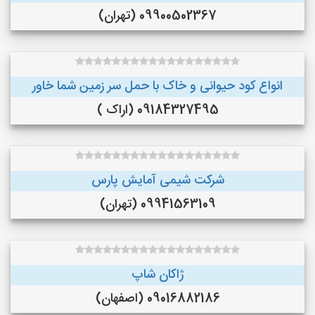
09900502367 (تهران)
انواع کود حیوانی و خاک با حمل سر زمین شما خاور
09184327495 (اراک )
شرکت شیمی آمایش پارس
09941563109 (تهران)
ژاکان شاپ
09016882186 (اصفهان)