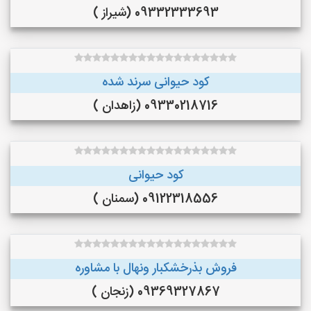
09332333693 (شیراز )
کود حیوانی سرند شده
09330218716 (زاهدان )
کود حیوانی
09122318556 (سمنان )
فروش بذرخشکبار ونهال با مشاوره
09369327867 (زنجان )