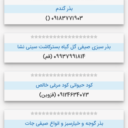
بذر گندم
09183771903 ()
بذر سبزی صیفی گل گیاه بسترکاشت سینی نشا
09937991814 (قم)
کود حیوانی کود مرغی خالص
09124634073 (قزوین)
بذر گوجه و خیارسبز و انواع صیفی جات