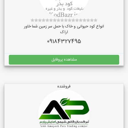
انواع کود حیوانی و خاک با حمل سر زمین شما خاور
اراک
09184327495
مشاهده پروفایل
فروشنده