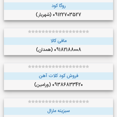
روگا کود
09122703527 (شهریار)
مافی کالا
09182188008 (همدان)
فروش کود کلات آهن
09386833420 (ورامین)
سبزینه مارال