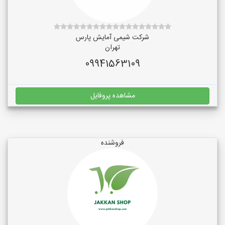
شرکت شیمی آمایش پارس
تهران
09941563109
مشاهده پروفایل
فروشنده