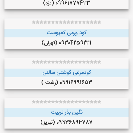
09961777433 (یزد)
کود ورمی کمپوست
09304259231 (تهران)
کودمرغی گوشتی سالنی
09916991653 (رشت )
نگین بذر تربیت
09936894787 (تبریز)