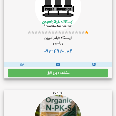
ایستگاه فیلتراسیون
ورامین
09134920086
مشاهده پروفایل
تولیدی