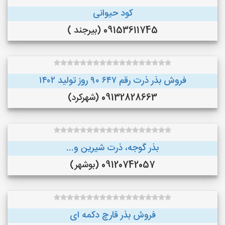
کود حیوانی
09153611745 (بیرجند )
فروش بذر ذرت رقم ۶۴۷ ۹۰ روز تولید ۱۴۰۲
09132828663 (شهرکرد)
بذر گوجه، ذرت شیرین و...
09120742057 (بوشهر)
فروش بذر قارچ دکمه ای