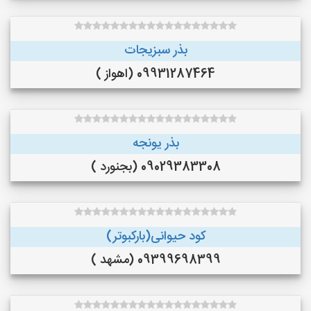
بذر سبزیجات
09931287464 (اهواز )
بذر یونجه
09029383308 (بجنورد )
کود حیوانی(بارکبوتر)
09399698399 (مشهد )