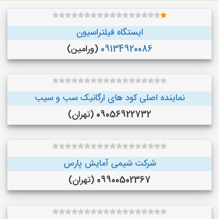
ایستگاه فیلتراسیون
09134920086
(ورامین)
نماینده اصلی کود های ارگانیک سب و سیب
09056922732 (تهران)
شرکت شیمی آمایش پارس
09900502367 (تهران)