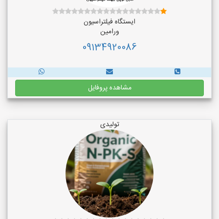
ایستگاه فیلتراسیون
ورامین
09134920086
مشاهده پروفایل
تولیدی