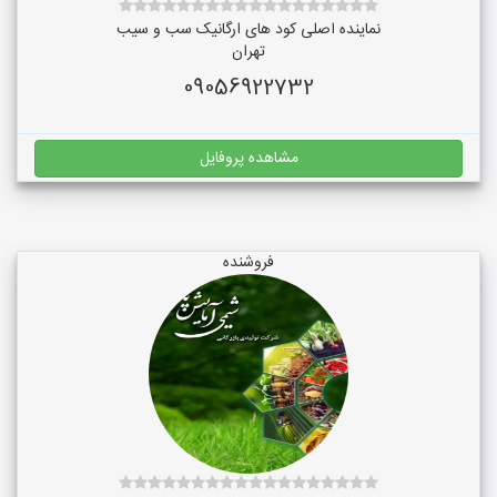
نماینده اصلی کود های ارگانیک سب و سیب
تهران
09056922732
مشاهده پروفایل
فروشنده