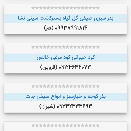
بذر سبزی صیفی گل گیاه بسترکاشت سینی نشا
09937991814 (قم)
کود حیوانی کود مرغی خالص
09124634073 (قزوین)
بذر گوجه و خیارسبز و انواع صیفی جات
09332333693 (شیراز )