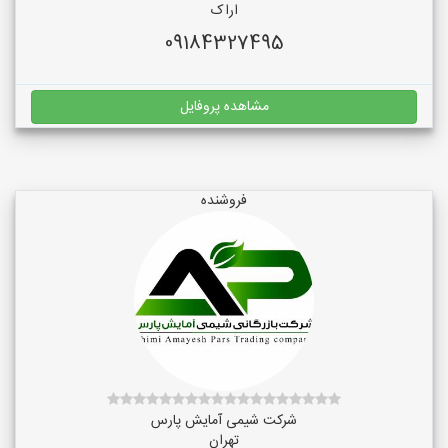
اراک
09184327495
مشاهده پروفایل
فروشنده
شرکت شیمی آمایش پارس
تهران