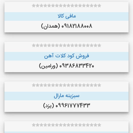
مافی کالا
09182188008 (همدان)
فروش کود کلات آهن
09386833420 (ورامین)
سبزینه مارال
09961777433 (یزد)