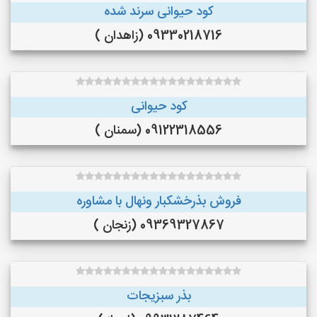
کود حیوانی سرند شده
09330218716 (زاهدان )
کود حیوانی
09122318556 (سمنان )
فروش بذرخشکبار ونهال با مشاوره
09369327867 (زنجان )
بذر سبزیجات