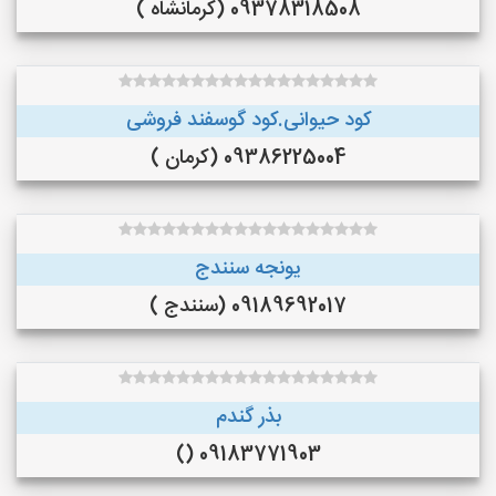
09378318508 (کرمانشاه )
کود حیوانی.کود گوسفند فروشی
09386225004 (کرمان )
یونجه سنندج
09189692017 (سنندج )
بذر گندم
09183771903 ()