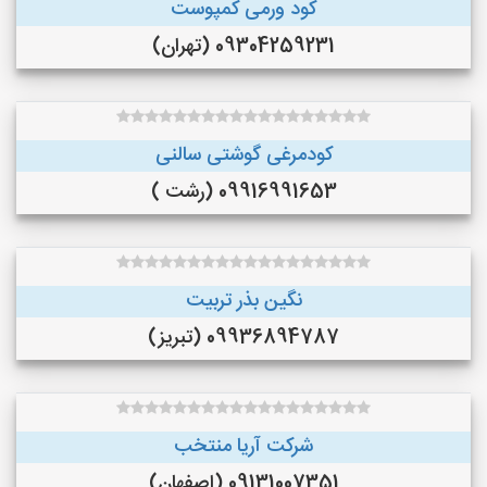
کود ورمی کمپوست
09304259231 (تهران)
کودمرغی گوشتی سالنی
09916991653 (رشت )
نگین بذر تربیت
09936894787 (تبریز)
شرکت آریا منتخب
09131007351 (اصفهان)