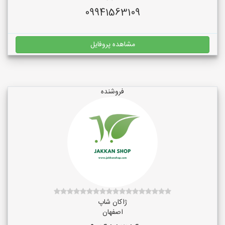
09941563109
مشاهده پروفایل
فروشنده
ژاکان شاپ
اصفهان