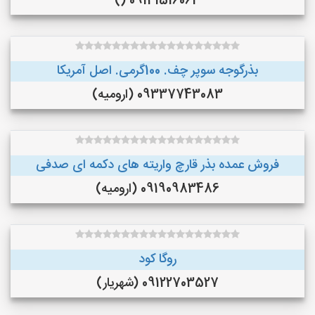
09141516063 ()
بذرگوجه‌ سوپر چف. 100گرمی. اصل آمریکا
09337743083 (ارومیه)
فروش عمده بذر قارچ واریته های دکمه ای صدفی
09190983486 (ارومیه)
روگا کود
09122703527 (شهریار)