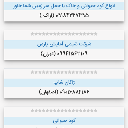
انواع کود حیوانی و خاک با حمل سر زمین شما خاور
09184327495 (اراک )
شرکت شیمی آمایش پارس
09941563109 (تهران)
ژاکان شاپ
09016882186 (اصفهان)
کود حیوانی