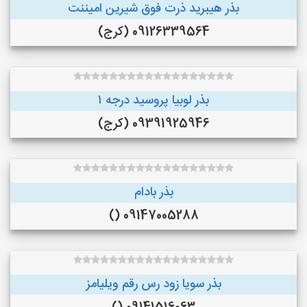
بذر هیبرید ذرت فوق شیرین امیننت
09126339564 (کرج)
بذر لوبیا پروسید درجه ۱
09391925946 (کرج)
بذر بادام
09147005288 ()
بذر سویا زود رس رقم ویلیامز