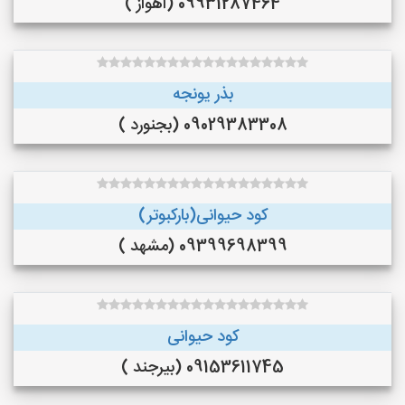
09931287464 (اهواز )
بذر یونجه
09029383308 (بجنورد )
کود حیوانی(بارکبوتر)
09399698399 (مشهد )
کود حیوانی
09153611745 (بیرجند )