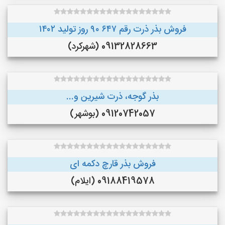
فروش بذر ذرت رقم ۶۴۷ ۹۰ روز تولید ۱۴۰۲
09132828663 (شهرکرد)
بذر گوجه، ذرت شیرین و...
09120742057 (بوشهر)
فروش بذر قارچ دکمه ای
09188419578 (ایلام)