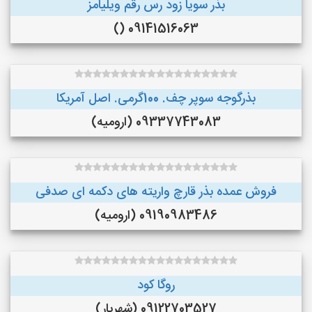
بذر سویا زود رس رقم ویلیامز
09141516063 ()
بذرگوجه‌ سوپر چف. 100گرمی. اصل آمریکا
09337743083 (ارومیه)
فروش عمده بذر قارچ واریته های دکمه ای صدفی
09190983486 (ارومیه)
روگا کود
09122703527 (شهریار)