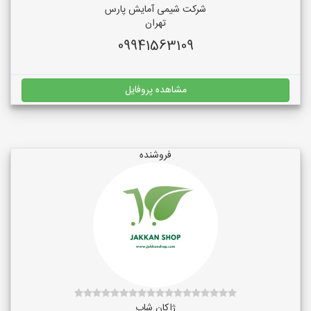
شرکت شیمی آمایش پارس
تهران
09941563109
مشاهده پروفایل
فروشنده
ژاکان شاپ