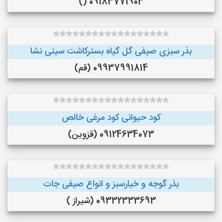
09183771903 ()
بذر سبزی صیفی گل گیاه بسترکاشت سینی نشا
09937991814 (قم)
کود حیوانی کود مرغی خالص
09124634073 (قزوین)
بذر گوجه و خیارسبز و انواع صیفی جات
09332333693 (شیراز )