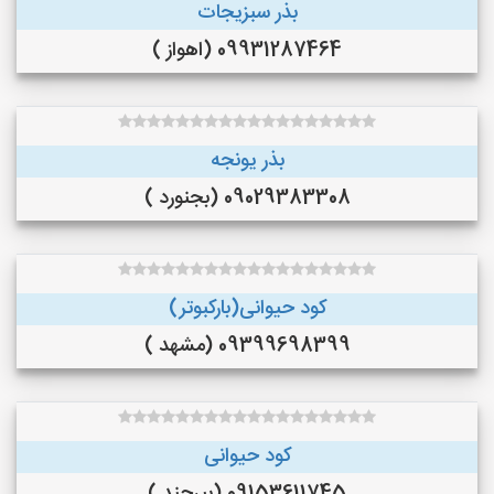
بذر سبزیجات
09931287464 (اهواز )
بذر یونجه
09029383308 (بجنورد )
کود حیوانی(بارکبوتر)
09399698399 (مشهد )
کود حیوانی