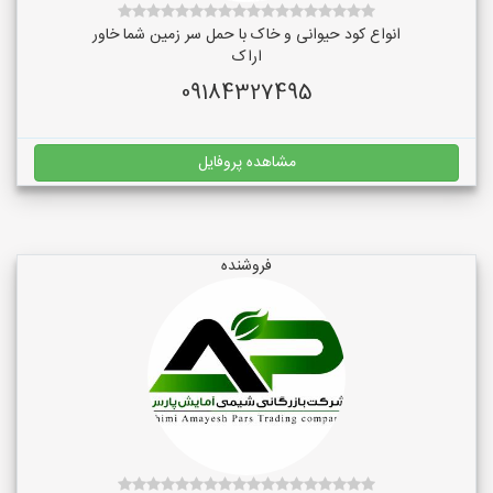
انواع کود حیوانی و خاک با حمل سر زمین شما خاور
اراک
09184327495
مشاهده پروفایل
فروشنده