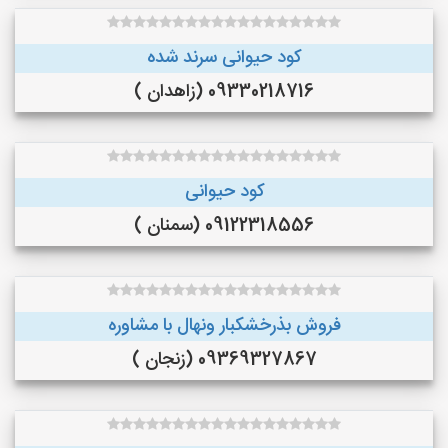
کود حیوانی سرند شده
09330218716 (زاهدان )
کود حیوانی
09122318556 (سمنان )
فروش بذرخشکبار ونهال با مشاوره
09369327867 (زنجان )