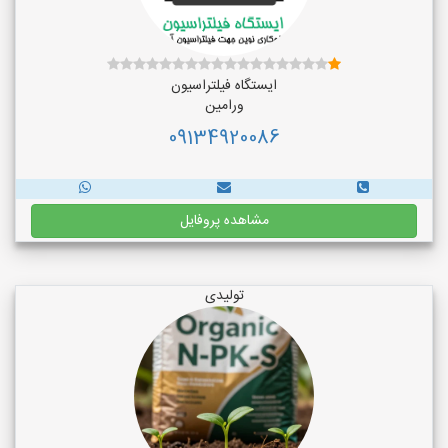
ایستگاه فیلتراسیون
ورامین
09134920086
مشاهده پروفایل
تولیدی