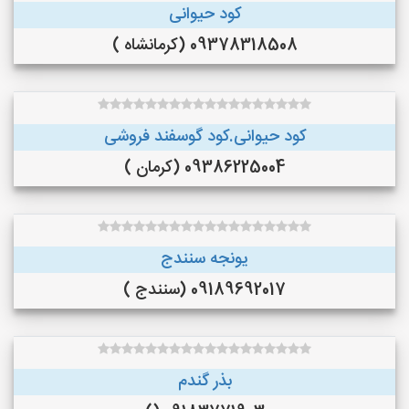
کود حیوانی
09378318508 (کرمانشاه )
کود حیوانی.کود گوسفند فروشی
09386225004 (کرمان )
یونجه سنندج
09189692017 (سنندج )
بذر گندم