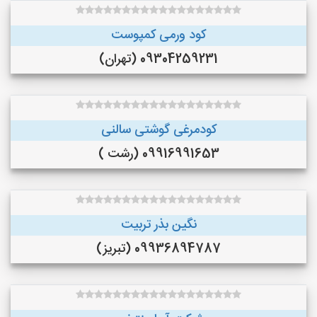
کود ورمی کمپوست
09304259231 (تهران)
کودمرغی گوشتی سالنی
09916991653 (رشت )
نگین بذر تربیت
09936894787 (تبریز)