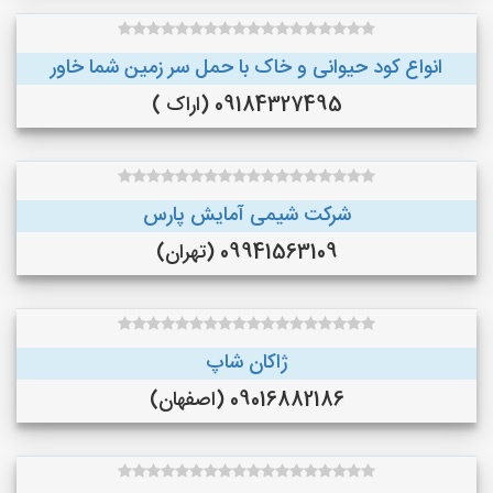
انواع کود حیوانی و خاک با حمل سر زمین شما خاور
09184327495 (اراک )
شرکت شیمی آمایش پارس
09941563109 (تهران)
ژاکان شاپ
09016882186 (اصفهان)