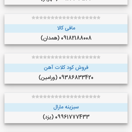
مافی کالا
09182188008 (همدان)
فروش کود کلات آهن
09386833420 (ورامین)
سبزینه مارال
09961777433 (یزد)