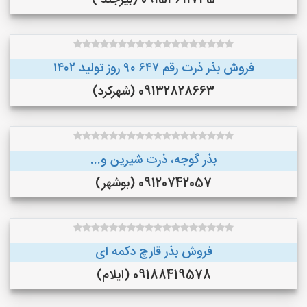
09153611745 (بیرجند )
فروش بذر ذرت رقم ۶۴۷ ۹۰ روز تولید ۱۴۰۲
09132828663 (شهرکرد)
بذر گوجه، ذرت شیرین و...
09120742057 (بوشهر)
فروش بذر قارچ دکمه ای
09188419578 (ایلام)