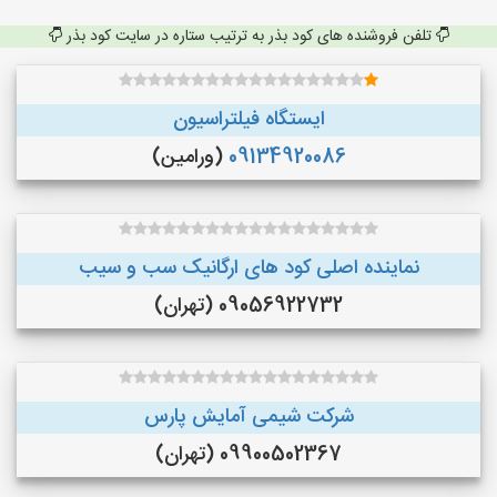
تلفن فروشنده های کود بذر به ترتیب ستاره در سایت کود بذر
ایستگاه فیلتراسیون
09134920086
(ورامین)
نماینده اصلی کود های ارگانیک سب و سیب
09056922732 (تهران)
شرکت شیمی آمایش پارس
09900502367 (تهران)