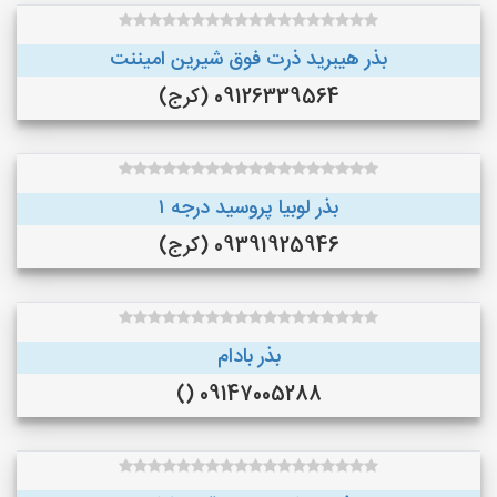
بذر هیبرید ذرت فوق شیرین امیننت
09126339564 (کرج)
بذر لوبیا پروسید درجه ۱
09391925946 (کرج)
بذر بادام
09147005288 ()