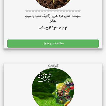
نماینده اصلی کود های ارگانیک سب و سیب
تهران
09056922732
مشاهده پروفایل
فروشنده