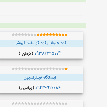
کود حیوانی.کود گوسفند فروشی
09386225004
(کرمان )
ایستگاه فیلتراسیون
09134920086
(ورامین)