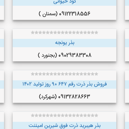
کود حیوانی
09122318556 (سمنان )
بذر یونجه
09029383308 (بجنورد )
فروش بذر ذرت رقم ۶۴۷ ۹۰ روز تولید ۱۴۰۲
09132828663 (شهرکرد)
بذر هیبرید ذرت فوق شیرین امیننت