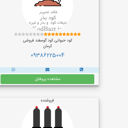
کود حیوانی.کود گوسفند فروشی
کرمان
09386225004
مشاهده پروفایل
فروشنده