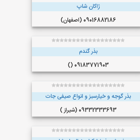
ژاکان شاپ
09016882186 (اصفهان)
بذر گندم
09183771903 ()
بذر گوجه و خیارسبز و انواع صیفی جات
09332333693 (شیراز )