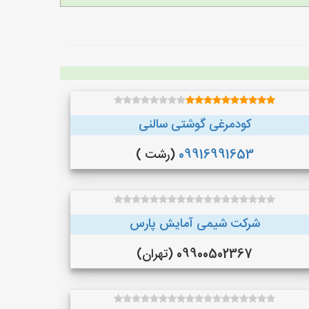
کودمرغی گوشتی سالنی
09916991653
(رشت )
شرکت شیمی آمایش پارس
09900502367 (تهران)