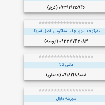
09391925946 (کرج)
بذرگوجه‌ سوپر چف. 100گرمی. اصل آمریکا
09337743083 (ارومیه)
مافی کالا
09182188008 (همدان)
سبزینه مارال