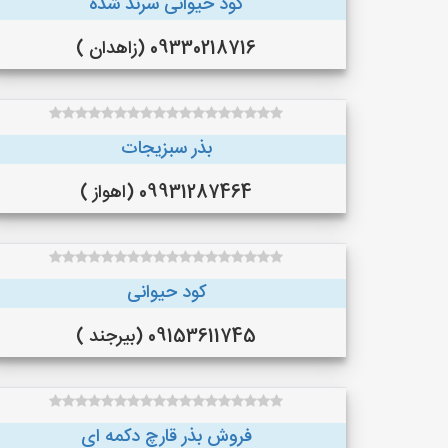
کود حیوانی سرند شده
09330218716 (زاهدان )
بذر سبزیجات
09931287464 (اهواز )
کود حیوانی
09153611745 (بیرجند )
فروش بذر قارچ دکمه ای