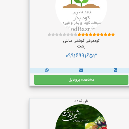
کودمرغی گوشتی سالنی
رشت
09916991653
مشاهده پروفایل
فروشنده