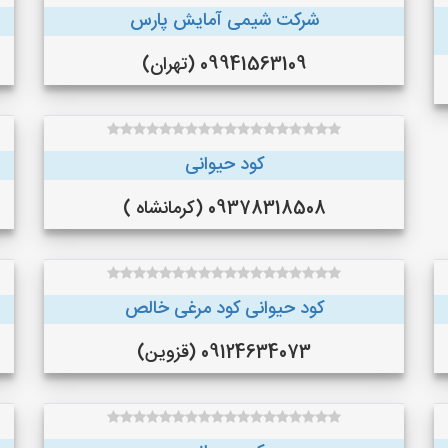
شرکت شیمی آمایش پارس
09941563109 (تهران)
کود حیوانی
09378318508 (کرمانشاه )
کود حیوانی کود مرغی خالص
09124634073 (قزوین)