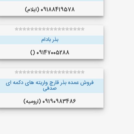
09188419578 (ایلام)
بذر بادام
09147005288 ()
فروش عمده بذر قارچ واریته های دکمه ای
صدفی
09190983486 (ارومیه)