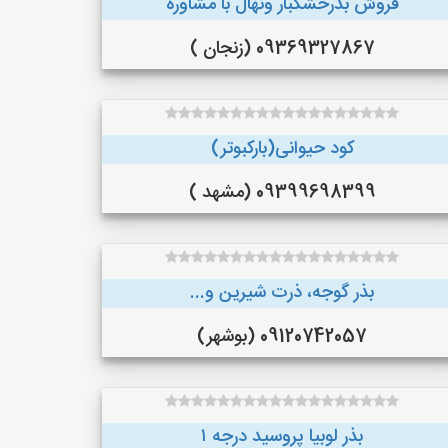
فروش بذرخشکبار ونهال با مشاوره
09369327867 (زنجان )
کود حیوانی(بارکبوتر)
09399698399 (مشهد )
بذر گوجه، ذرت شیرین و...
09120742057 (بوشهر)
بذر لوبیا پروسید درجه ۱