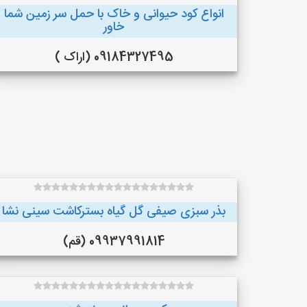
انواع کود حیوانی و خاک با حمل سر زمین شما
خاور
09184327495 (اراک )
بذر سبزی صیفی گل گیاه بسترکاشت سینی نشا
09937991814 (قم)