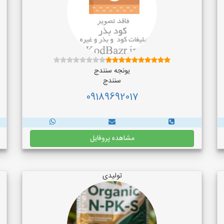
یونجه سنندج
سنندج
09189692017
مشاهده پروفایل
تولیدی