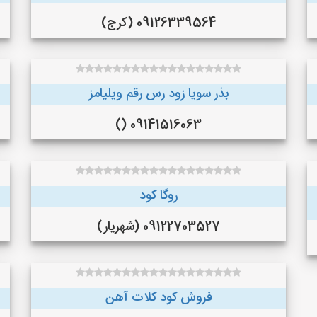
09126339564 (کرج)
بذر سویا زود رس رقم ویلیامز
09141516063 ()
روگا کود
09122703527 (شهریار)
فروش کود کلات آهن