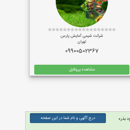
شرکت شیمی آمایش پارس
تهران
09900502367
مشاهده پروفایل
درج آگهی و نام شما در این صفحه
د بذر»