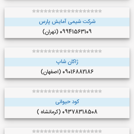
شرکت شیمی آمایش پارس
09941563109 (تهران)
ژاکان شاپ
09016882186 (اصفهان)
کود حیوانی
09378318508 (کرمانشاه )