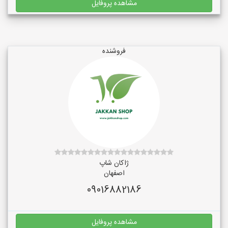
مشاهده پروفایل
فروشنده
ژاکان شاپ
اصفهان
09016882186
مشاهده پروفایل