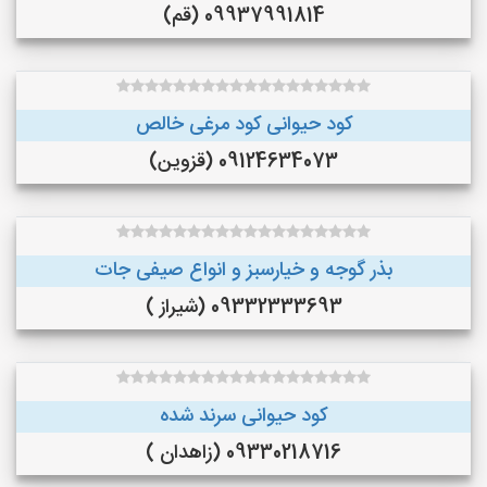
09937991814 (قم)
کود حیوانی کود مرغی خالص
09124634073 (قزوین)
بذر گوجه و خیارسبز و انواع صیفی جات
09332333693 (شیراز )
کود حیوانی سرند شده
09330218716 (زاهدان )