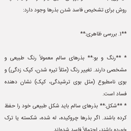
روش برای تشخیص فاسد شدن بذرها وجود دارد:
**1. بررسی ظاهری:**
* **رنگ و بو:** بذرهای سالم معمولاً رنگ طبیعی و
مشخصی دارند. تغییر رنگ (مثلاً تیره شدن، کپک زدگی) و
بوی نامطبوع (مثل بوی ترشیدگی، کپک) نشان دهنده
فساد است.
* **شکل:** بذرهای سالم باید شکل طبیعی خود را حفظ
کرده باشند. اگر بذرها چروکیده، له شده، شکسته یا ترک
خورده باشند، احتمالاً فاسد شده‌اند.