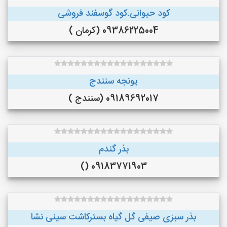
کود حیوانی.کود گوسفند فروشی
09386225004 (کرمان )
یونجه سنندج
09189692017 (سنندج )
بذر گندم
09183771903 ()
بذر سبزی صیفی گل گیاه بسترکاشت سینی نشا