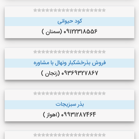
کود حیوانی
09122318556 (سمنان )
فروش بذرخشکبار ونهال با مشاوره
09369327867 (زنجان )
بذر سبزیجات
09931287464 (اهواز )