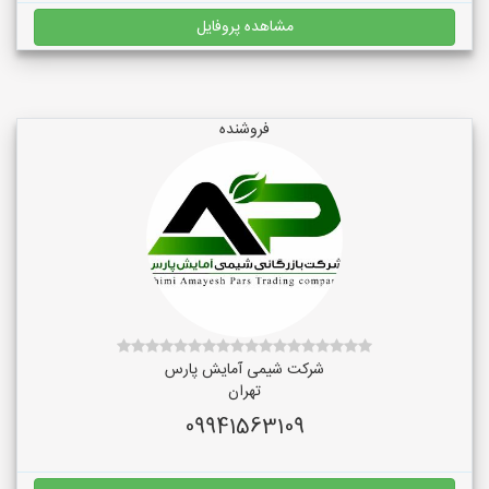
مشاهده پروفایل
فروشنده
شرکت شیمی آمایش پارس
تهران
09941563109