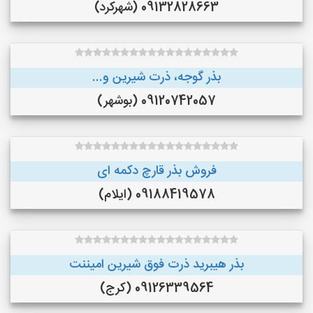
09132828663 (شهرکرد)
بذر گوجه، ذرت شیرین و...
09120742057 (بوشهر)
فروش بذر قارچ دکمه ای
09188419578 (ایلام)
بذر هیبرید ذرت فوق شیرین امیننت
09126339564 (کرج)