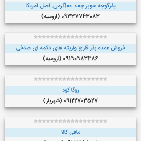
بذرگوجه‌ سوپر چف. 100گرمی. اصل آمریکا
09337743083 (ارومیه)
فروش عمده بذر قارچ واریته های دکمه ای صدفی
09190983486 (ارومیه)
روگا کود
09122703527 (شهریار)
مافی کالا