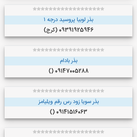
بذر لوبیا پروسید درجه ۱
09391925946 (کرج)
بذر بادام
09147005288 ()
بذر سویا زود رس رقم ویلیامز
09141516063 ()