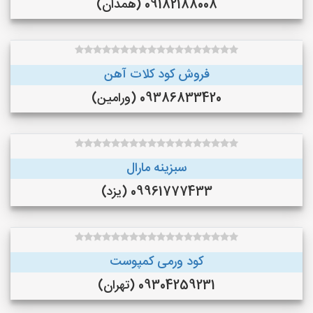
09182188008 (همدان)
فروش کود کلات آهن
09386833420 (ورامین)
سبزینه مارال
09961777433 (یزد)
کود ورمی کمپوست
09304259231 (تهران)