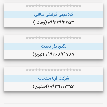
کودمرغی گوشتی سالنی
09916991653 (رشت )
نگین بذر تربیت
09936894787 (تبریز)
شرکت آریا منتخب
09131007351 (اصفهان)