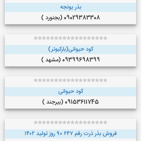
بذر یونجه
09029383308 (بجنورد )
کود حیوانی(بارکبوتر)
09399698399 (مشهد )
کود حیوانی
09153611745 (بیرجند )
فروش بذر ذرت رقم ۶۴۷ ۹۰ روز تولید ۱۴۰۲