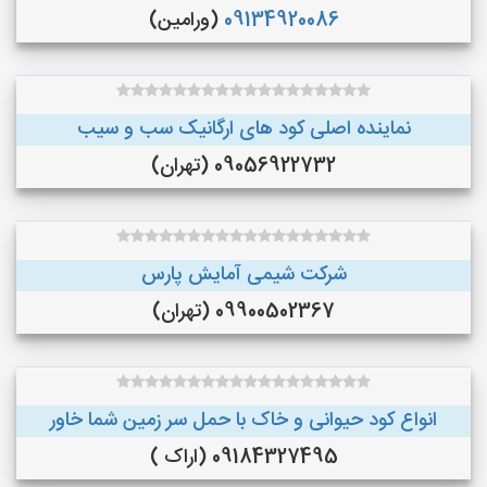
09134920086
(ورامین)
نماینده اصلی کود های ارگانیک سب و سیب
09056922732 (تهران)
شرکت شیمی آمایش پارس
09900502367 (تهران)
انواع کود حیوانی و خاک با حمل سر زمین شما خاور
09184327495 (اراک )