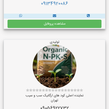
09134920086
مشاهده پروفایل
تولیدی
نماینده اصلی کود های ارگانیک سب و سیب
تهران
09056922732