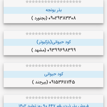
بذر یونجه
09029383308 (بجنورد )
کود حیوانی(بارکبوتر)
09399698399 (مشهد )
کود حیوانی
09153611745 (بیرجند )
فروش بذر ذرت رقم ۶۴۷ ۹۰ روز تولید ۱۴۰۲