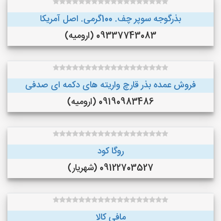
بذرگوجه‌ سوپر چف. 100گرمی. اصل آمریکا
09337743083 (ارومیه)
فروش عمده بذر قارچ واریته های دکمه ای صدفی
09190983486 (ارومیه)
روگا کود
09122703527 (شهریار)
مافی کالا