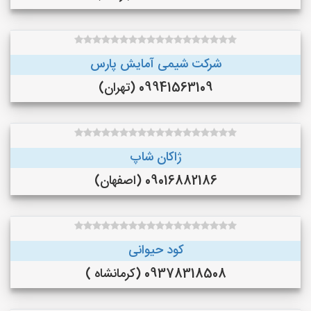
شرکت شیمی آمایش پارس
09941563109 (تهران)
ژاکان شاپ
09016882186 (اصفهان)
کود حیوانی
09378318508 (کرمانشاه )