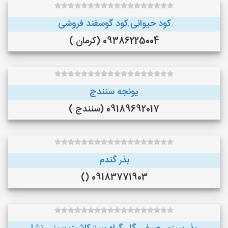
کود حیوانی.کود گوسفند فروشی
09386225004 (کرمان )
یونجه سنندج
09189692017 (سنندج )
بذر گندم
09183771903 ()