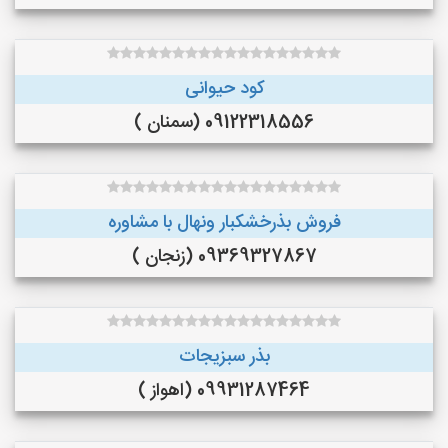
کود حیوانی
09122318556 (سمنان )
فروش بذرخشکبار ونهال با مشاوره
09369327867 (زنجان )
بذر سبزیجات
09931287464 (اهواز )