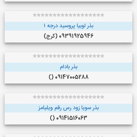
بذر لوبیا پروسید درجه ۱
09391925946 (کرج)
بذر بادام
09147005288 ()
بذر سویا زود رس رقم ویلیامز
09141516063 ()