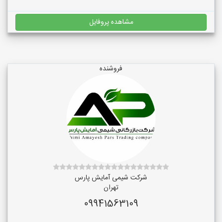
مشاهده پروفایل
فروشنده
شرکت شیمی آمایش پارس
تهران
09941563109