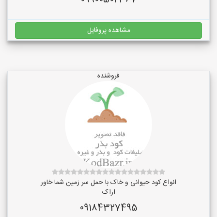
09900502367
مشاهده پروفایل
فروشنده
انواع کود حیوانی و خاک با حمل سر زمین شما خاور
اراک
09184327495