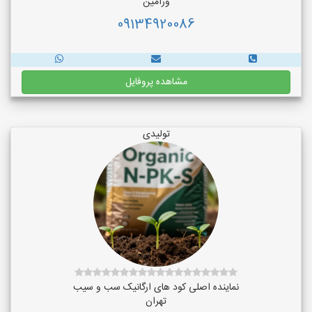
ورامین
09134920086
مشاهده پروفایل
تولیدی
نماینده اصلی کود های ارگانیک سب و سیب
تهران