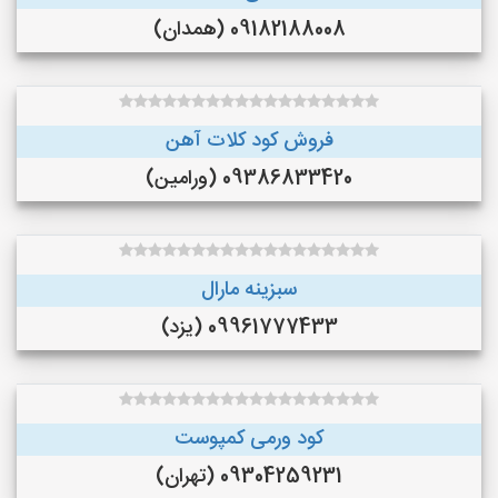
09182188008 (همدان)
فروش کود کلات آهن
09386833420 (ورامین)
سبزینه مارال
09961777433 (یزد)
کود ورمی کمپوست
09304259231 (تهران)