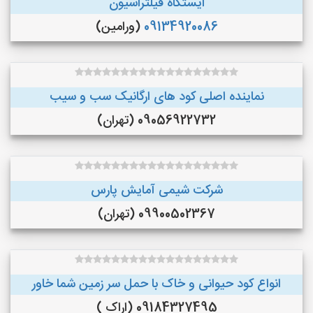
ایستگاه فیلتراسیون
09134920086
(ورامین)
نماینده اصلی کود های ارگانیک سب و سیب
09056922732 (تهران)
شرکت شیمی آمایش پارس
09900502367 (تهران)
انواع کود حیوانی و خاک با حمل سر زمین شما خاور
09184327495 (اراک )