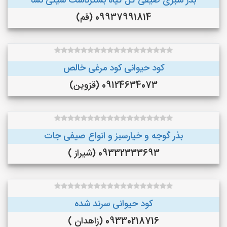
بذر سبزی صیفی گل گیاه بسترکاشت سینی نشا
09937991814 (قم)
کود حیوانی کود مرغی خالص
09124634073 (قزوین)
بذر گوجه و خیارسبز و انواع صیفی جات
09332333693 (شیراز )
کود حیوانی سرند شده
09330218716 (زاهدان )