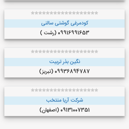
کودمرغی گوشتی سالنی
09916991653 (رشت )
نگین بذر تربیت
09936894787 (تبریز)
شرکت آریا منتخب
09131007351 (اصفهان)