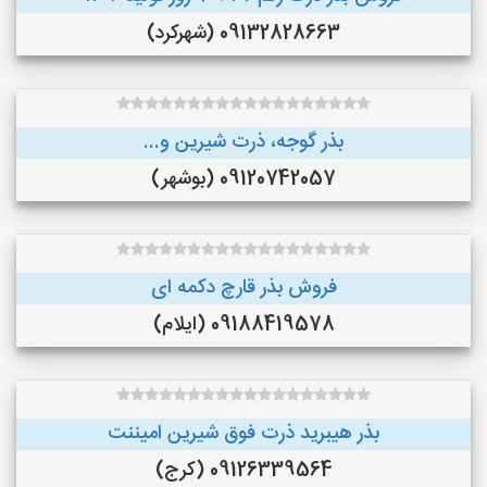
09132828663 (شهرکرد)
بذر گوجه، ذرت شیرین و...
09120742057 (بوشهر)
فروش بذر قارچ دکمه ای
09188419578 (ایلام)
بذر هیبرید ذرت فوق شیرین امیننت
09126339564 (کرج)