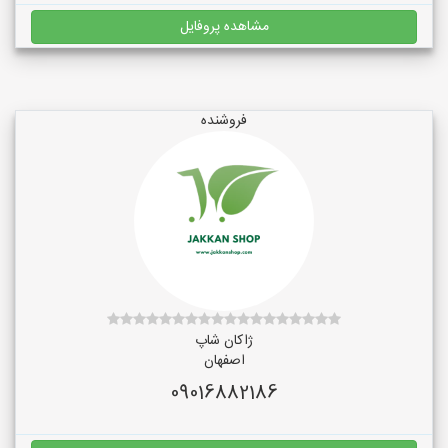
مشاهده پروفایل
فروشنده
ژاکان شاپ
اصفهان
09016882186