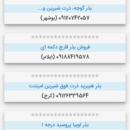
بذر گوجه، ذرت شیرین و...
09120742057 (بوشهر)
فروش بذر قارچ دکمه ای
09188419578 (ایلام)
بذر هیبرید ذرت فوق شیرین امیننت
09126339564 (کرج)
بذر لوبیا پروسید درجه ۱