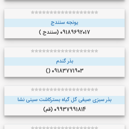
یونجه سنندج
09189692017 (سنندج )
بذر گندم
09183771903 ()
بذر سبزی صیفی گل گیاه بسترکاشت سینی نشا
09937991814 (قم)