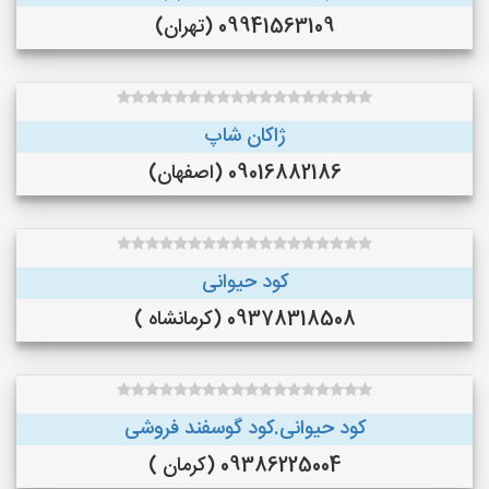
09941563109 (تهران)
ژاکان شاپ
09016882186 (اصفهان)
کود حیوانی
09378318508 (کرمانشاه )
کود حیوانی.کود گوسفند فروشی
09386225004 (کرمان )