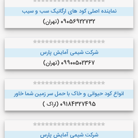
نماینده اصلی کود های ارگانیک سب و سیب
09056922732 (تهران)
شرکت شیمی آمایش پارس
09900502367 (تهران)
انواع کود حیوانی و خاک با حمل سر زمین شما خاور
09184327495 (اراک )
شرکت شیمی آمایش پارس