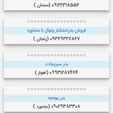
09122318556 (سمنان )
فروش بذرخشکبار ونهال با مشاوره
09369327867 (زنجان )
بذر سبزیجات
09931287464 (اهواز )
بذر یونجه
09029383308 (بجنورد )