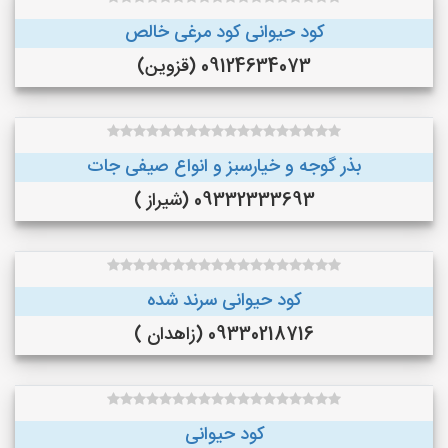
کود حیوانی کود مرغی خالص
09124634073 (قزوین)
بذر گوجه و خیارسبز و انواع صیفی جات
09332333693 (شیراز )
کود حیوانی سرند شده
09330218716 (زاهدان )
کود حیوانی