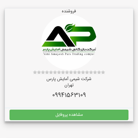
فروشنده
شرکت شیمی آمایش پارس
تهران
09941563109
مشاهده پروفایل