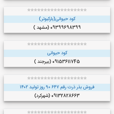
کود حیوانی(بارکبوتر)
09399698399 (مشهد )
کود حیوانی
09153611745 (بیرجند )
فروش بذر ذرت رقم ۶۴۷ ۹۰ روز تولید ۱۴۰۲
09132828663 (شهرکرد)