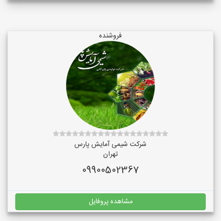
فروشنده
شرکت شیمی آمایش پارس
تهران
09900502367
مشاهده پروفایل