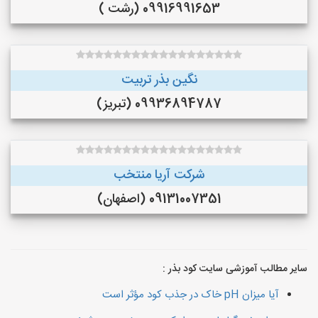
09916991653 (رشت )
نگین بذر تربیت
09936894787 (تبریز)
شرکت آریا منتخب
09131007351 (اصفهان)
سایر مطالب آموزشی سایت کود بذر :
آیا میزان pH خاک در جذب کود مؤثر است