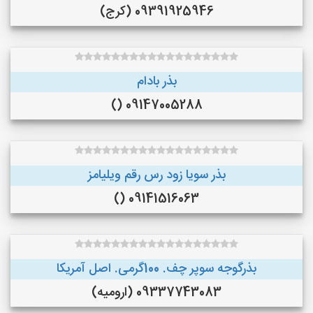
09391925946 (کرج)
بذر بادام
09147005288 ()
بذر سویا زود رس رقم ویلیامز
09141516063 ()
بذرگوجه‌ سوپر چف. 100گرمی. اصل آمریکا
09337743083 (ارومیه)