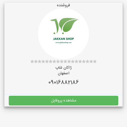
فروشنده
ژاکان شاپ
اصفهان
09016882186
مشاهده پروفایل