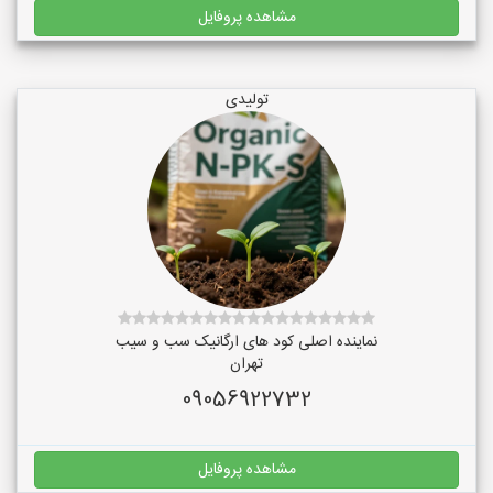
مشاهده پروفایل
تولیدی
نماینده اصلی کود های ارگانیک سب و سیب
تهران
09056922732
مشاهده پروفایل