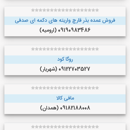
فروش عمده بذر قارچ واریته های دکمه ای صدفی
09190983486 (ارومیه)
روگا کود
09122703527 (شهریار)
مافی کالا
09182188008 (همدان)