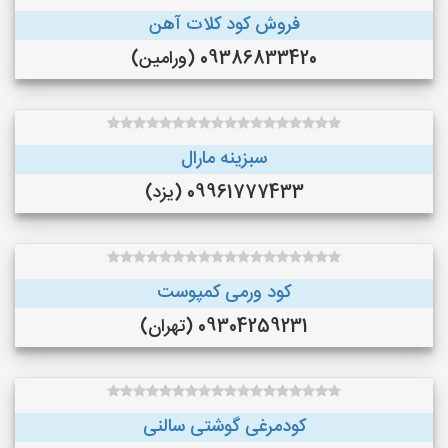
فروش کود کلات آهن
09386833420 (ورامین)
سبزینه مارال
09961777433 (یزد)
کود ورمی کمپوست
09304259231 (تهران)
کودمرغی گوشتی سالنی