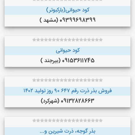
کود حیوانی(بارکبوتر)
09399698399 (مشهد )
کود حیوانی
09153611745 (بیرجند )
فروش بذر ذرت رقم ۶۴۷ ۹۰ روز تولید ۱۴۰۲
09132828663 (شهرکرد)
بذر گوجه، ذرت شیرین و...