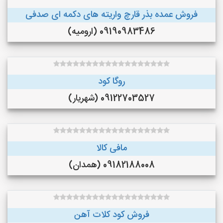
فروش عمده بذر قارچ واریته های دکمه ای صدفی
09190983486 (ارومیه)
روگا کود
09122703527 (شهریار)
مافی کالا
09182188008 (همدان)
فروش کود کلات آهن