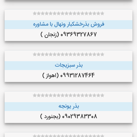
فروش بذرخشکبار ونهال با مشاوره
09369327867 (زنجان )
بذر سبزیجات
09931287464 (اهواز )
بذر یونجه
09029383308 (بجنورد )