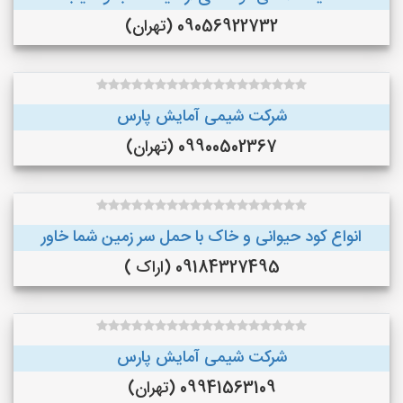
09056922732 (تهران)
شرکت شیمی آمایش پارس
09900502367 (تهران)
انواع کود حیوانی و خاک با حمل سر زمین شما خاور
09184327495 (اراک )
شرکت شیمی آمایش پارس
09941563109 (تهران)