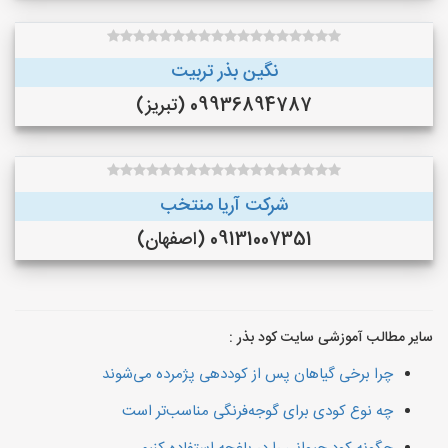
نگین بذر تربیت
09936894787 (تبریز)
شرکت آریا منتخب
09131007351 (اصفهان)
سایر مطالب آموزشی سایت کود بذر :
چرا برخی گیاهان پس از کوددهی پژمرده می‌شوند
چه نوع کودی برای گوجه‌فرنگی مناسب‌تر است