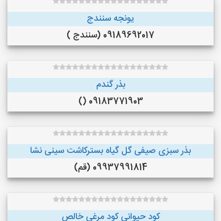
یونجه سنندج
09189692017 (سنندج )
بذر گندم
09183771903 ()
بذر سبزی صیفی گل گیاه بسترکاشت سینی نشا
09937991814 (قم)
کود حیوانی کود مرغی خالص