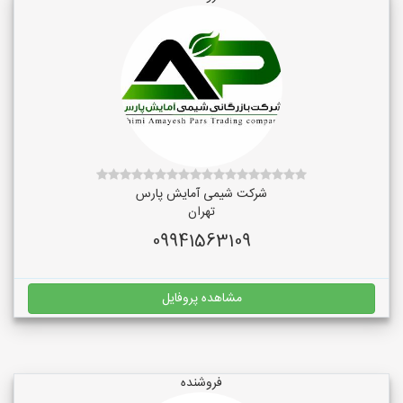
شرکت شیمی آمایش پارس
تهران
09941563109
مشاهده پروفایل
فروشنده