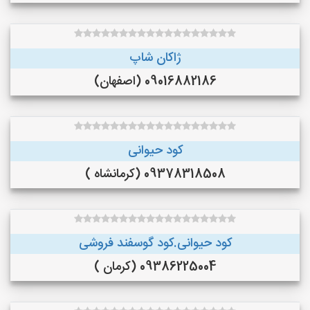
ژاکان شاپ
09016882186 (اصفهان)
کود حیوانی
09378318508 (کرمانشاه )
کود حیوانی.کود گوسفند فروشی
09386225004 (کرمان )