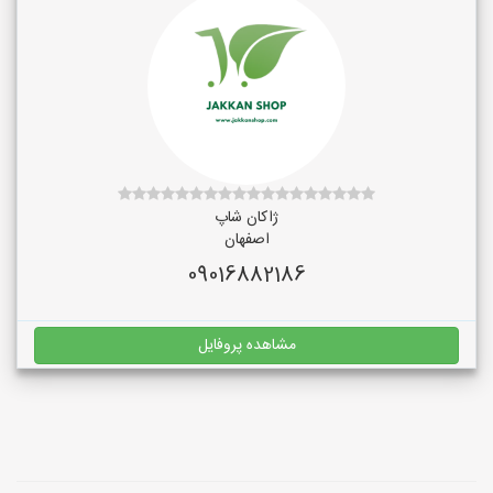
ژاکان شاپ
اصفهان
09016882186
مشاهده پروفایل