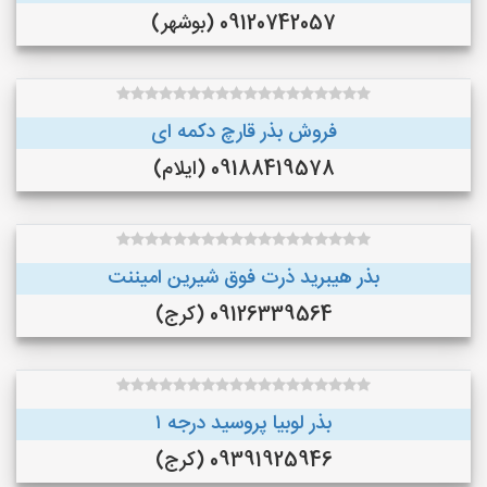
09120742057 (بوشهر)
فروش بذر قارچ دکمه ای
09188419578 (ایلام)
بذر هیبرید ذرت فوق شیرین امیننت
09126339564 (کرج)
بذر لوبیا پروسید درجه ۱
09391925946 (کرج)