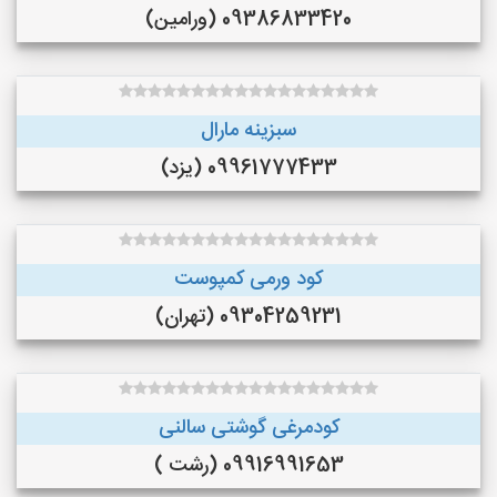
09386833420 (ورامین)
سبزینه مارال
09961777433 (یزد)
کود ورمی کمپوست
09304259231 (تهران)
کودمرغی گوشتی سالنی
09916991653 (رشت )