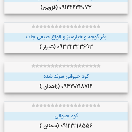
09124634073 (قزوین)
بذر گوجه و خیارسبز و انواع صیفی جات
09332333693 (شیراز )
کود حیوانی سرند شده
09330218716 (زاهدان )
کود حیوانی
09122318556 (سمنان )