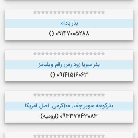
بذر بادام
09147005288 ()
بذر سویا زود رس رقم ویلیامز
09141516063 ()
بذرگوجه‌ سوپر چف. 100گرمی. اصل آمریکا
09337743083 (ارومیه)