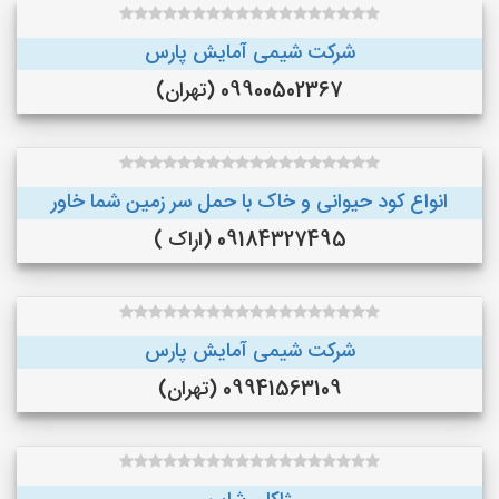
شرکت شیمی آمایش پارس
09900502367 (تهران)
انواع کود حیوانی و خاک با حمل سر زمین شما خاور
09184327495 (اراک )
شرکت شیمی آمایش پارس
09941563109 (تهران)