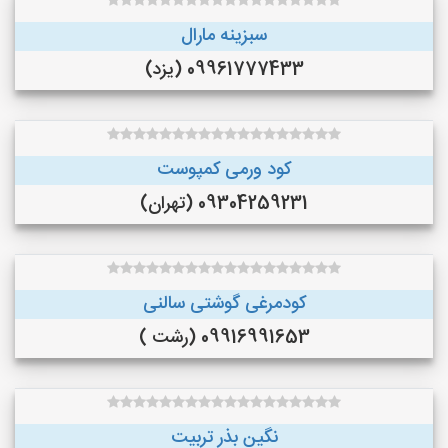
سبزینه مارال
09961777433 (یزد)
کود ورمی کمپوست
09304259231 (تهران)
کودمرغی گوشتی سالنی
09916991653 (رشت )
نگین بذر تربیت