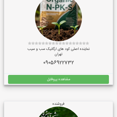
نماینده اصلی کود های ارگانیک سب و سیب
تهران
09056922732
مشاهده پروفایل
فروشنده