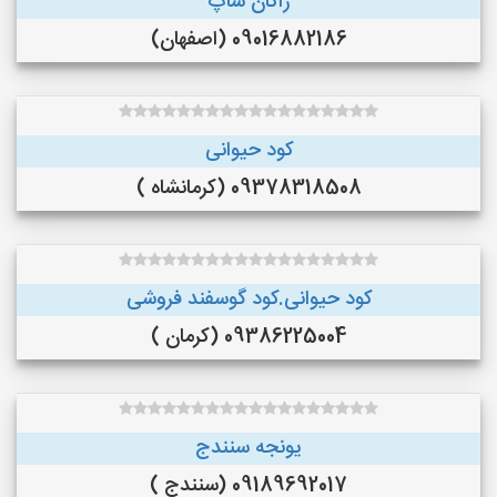
ژاکان شاپ
09016882186 (اصفهان)
کود حیوانی
09378318508 (کرمانشاه )
کود حیوانی.کود گوسفند فروشی
09386225004 (کرمان )
یونجه سنندج
09189692017 (سنندج )