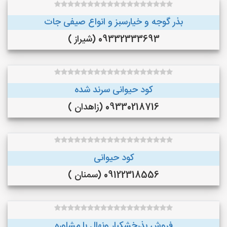
بذر گوجه و خیارسبز و انواع صیفی جات
09332333693 (شیراز )
کود حیوانی سرند شده
09330218716 (زاهدان )
کود حیوانی
09122318556 (سمنان )
فروش بذرخشکبار ونهال با مشاوره