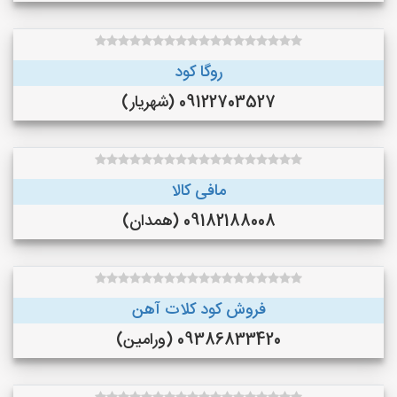
روگا کود
09122703527 (شهریار)
مافی کالا
09182188008 (همدان)
فروش کود کلات آهن
09386833420 (ورامین)