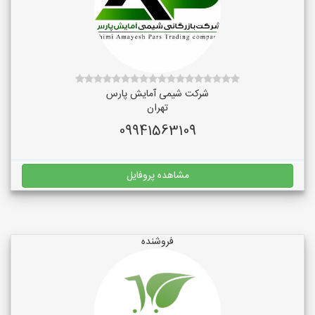
شرکت شیمی آمایش پارس
تهران
09941563109
مشاهده پروفایل
فروشنده