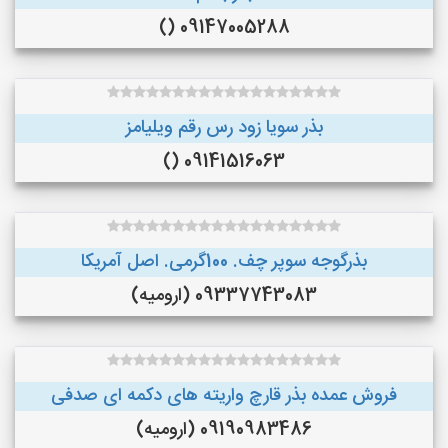
09147005288 ()
بذر سویا زود رس رقم ویلیامز
09141516063 ()
بذرگوجه‌ سوپر چف. 100گرمی. اصل آمریکا
09337743083 (ارومیه)
فروش عمده بذر قارچ واریته های دکمه ای صدفی
09190983486 (ارومیه)