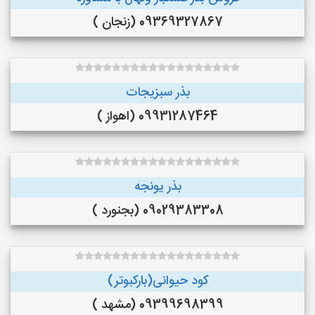
09369327867 (زنجان )
بذر سبزیجات
09931287464 (اهواز )
بذر یونجه
09029383308 (بجنورد )
کود حیوانی(بارکبوتر)
09399698399 (مشهد )