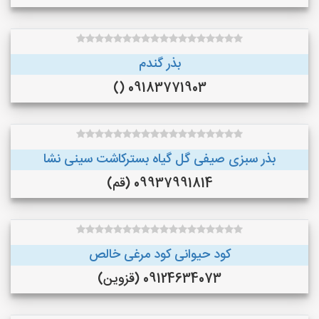
بذر گندم
09183771903 ()
بذر سبزی صیفی گل گیاه بسترکاشت سینی نشا
09937991814 (قم)
کود حیوانی کود مرغی خالص
09124634073 (قزوین)