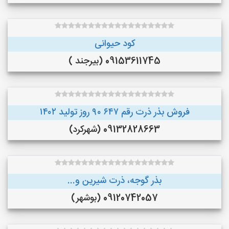
کود حیوانی
09153611745 (بیرجند )
فروش بذر ذرت رقم ۶۴۷ ۹۰ روز تولید ۱۴۰۲
09132828663 (شهرکرد)
بذر گوجه، ذرت شیرین و...
09120742057 (بوشهر)