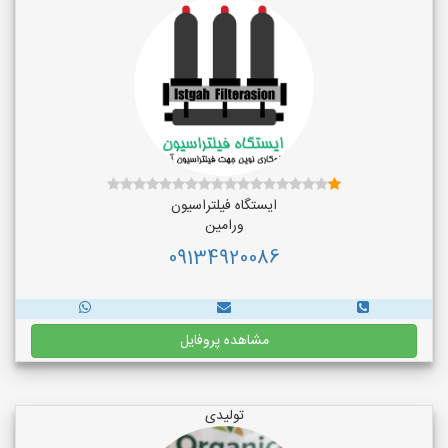
ایستگاه فیلتراسیون
ورامین
09134920086
مشاهده پروفایل
تولیدی