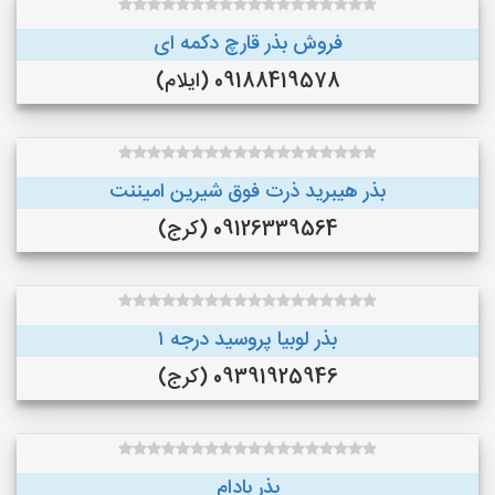
فروش بذر قارچ دکمه ای
09188419578 (ایلام)
بذر هیبرید ذرت فوق شیرین امیننت
09126339564 (کرج)
بذر لوبیا پروسید درجه ۱
09391925946 (کرج)
بذر بادام