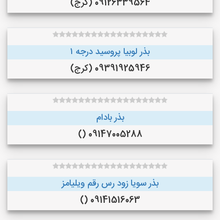
09126339564 (کرج)
بذر لوبیا پروسید درجه ۱
09391925946 (کرج)
بذر بادام
09147005288 ()
بذر سویا زود رس رقم ویلیامز
09141516063 ()