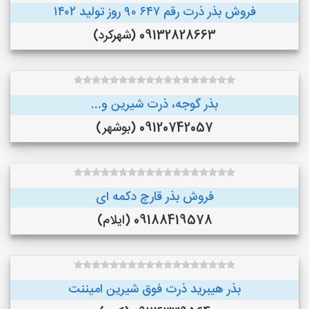
فروش بذر ذرت رقم ۶۴۷ ۹۰ روز تولید ۱۴۰۲
09132828663 (شهرکرد)
بذر گوجه، ذرت شیرین و...
09120742057 (بوشهر)
فروش بذر قارچ دکمه ای
09188419578 (ایلام)
بذر هیبرید ذرت فوق شیرین امیننت