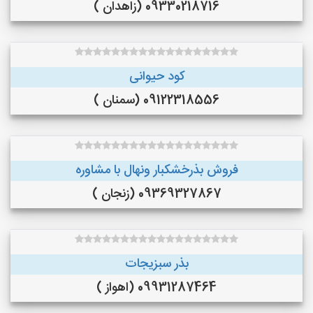
09330218716 (زاهدان )
کود حیوانی
09122318556 (سمنان )
فروش بذرخشکبار ونهال با مشاوره
09369327867 (زنجان )
بذر سبزیجات
09931287464 (اهواز )