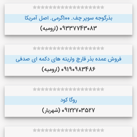
بذرگوجه‌ سوپر چف. 100گرمی. اصل آمریکا
09337743083 (ارومیه)
فروش عمده بذر قارچ واریته های دکمه ای صدفی
09190983486 (ارومیه)
روگا کود
09122703527 (شهریار)