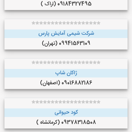
09184327495 (اراک )
شرکت شیمی آمایش پارس
09941563109 (تهران)
ژاکان شاپ
09016882186 (اصفهان)
کود حیوانی
09378318508 (کرمانشاه )