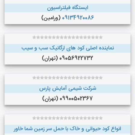
ایستگاه فیلتراسیون
09134920086
(ورامین)
نماینده اصلی کود های ارگانیک سب و سیب
09056922732 (تهران)
شرکت شیمی آمایش پارس
09900502367 (تهران)
انواع کود حیوانی و خاک با حمل سر زمین شما خاور