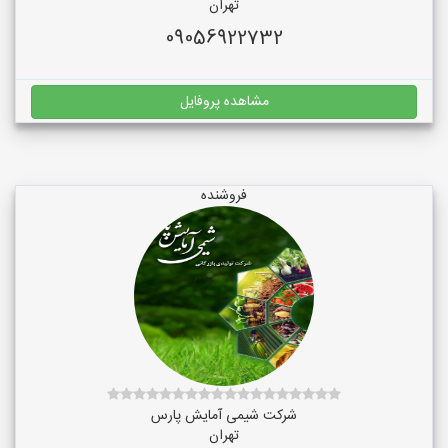
تهران
09056922732
مشاهده پروفایل
فروشنده
شرکت شیمی آمایش پارس
تهران