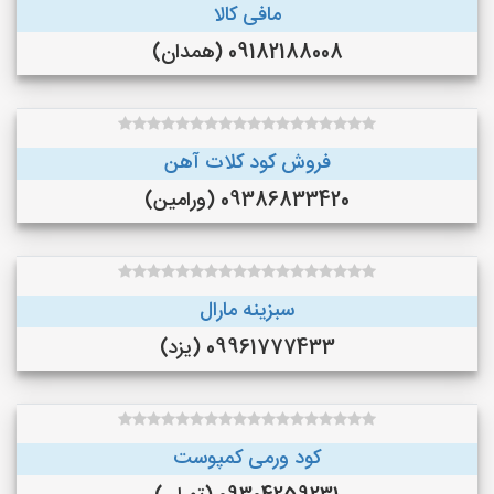
مافی کالا
09182188008 (همدان)
فروش کود کلات آهن
09386833420 (ورامین)
سبزینه مارال
09961777433 (یزد)
کود ورمی کمپوست