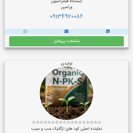
ایستگاه فیلتراسیون
ورامین
09134920086
مشاهده پروفایل
تولیدی
نماینده اصلی کود های ارگانیک سب و سیب