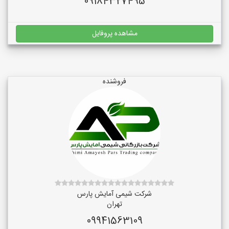
09184327495
مشاهده پروفایل
فروشنده
شرکت شیمی آمایش پارس
تهران
09941563109