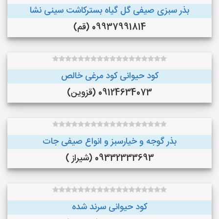
بذر سبزی صیفی گل گیاه بسترکاشت سینی نشا
09937991814 (قم)
کود حیوانی کود مرغی خالص
09124634073 (قزوین)
بذر گوجه و خیارسبز و انواع صیفی جات
09332333693 (شیراز )
کود حیوانی سرند شده