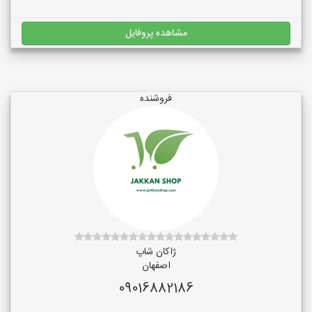
مشاهده پروفایل
فروشنده
ژاکان شاپ
اصفهان
09016882186