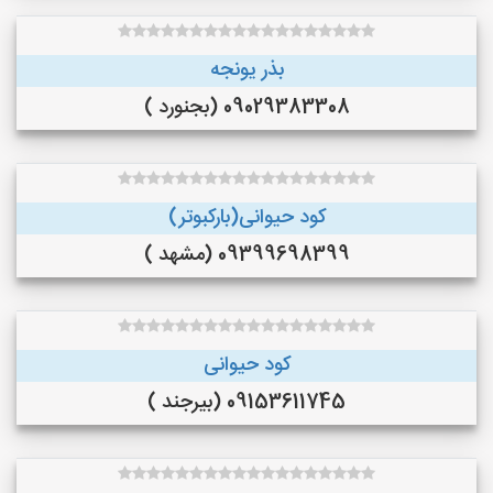
بذر یونجه
09029383308 (بجنورد )
کود حیوانی(بارکبوتر)
09399698399 (مشهد )
کود حیوانی
09153611745 (بیرجند )