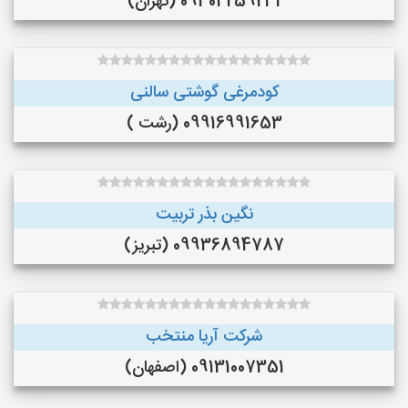
09304259231 (تهران)
کودمرغی گوشتی سالنی
09916991653 (رشت )
نگین بذر تربیت
09936894787 (تبریز)
شرکت آریا منتخب
09131007351 (اصفهان)