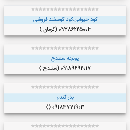
کود حیوانی.کود گوسفند فروشی
09386225004 (کرمان )
یونجه سنندج
09189692017 (سنندج )
بذر گندم
09183771903 ()