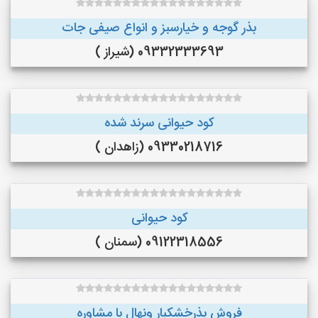
بذر گوجه و خیارسبز و انواع صیفی جات
09332333693 (شیراز )
کود حیوانی سرند شده
09330218716 (زاهدان )
کود حیوانی
09122318556 (سمنان )
فروش بذرخشکبار ونهال با مشاوره