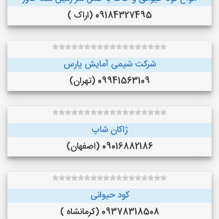
09184327495 (اراک )
شرکت شیمی آمایش پارس
09941563109 (تهران)
ژاکان شاپ
09016882186 (اصفهان)
کود حیوانی
09378318508 (کرمانشاه )