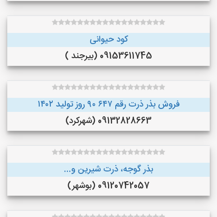
کود حیوانی
09153611745 (بیرجند )
فروش بذر ذرت رقم ۶۴۷ ۹۰ روز تولید ۱۴۰۲
09132828663 (شهرکرد)
بذر گوجه، ذرت شیرین و...
09120742057 (بوشهر)