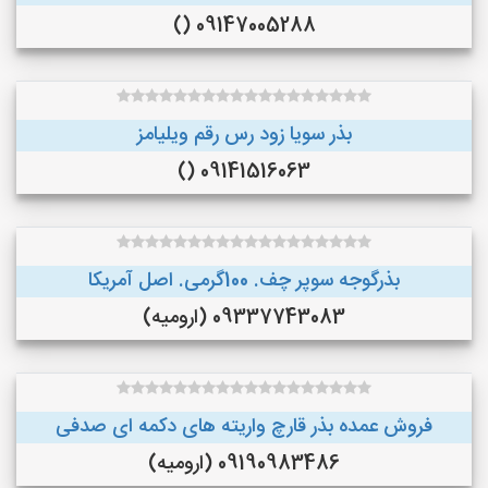
09147005288 ()
بذر سویا زود رس رقم ویلیامز
09141516063 ()
بذرگوجه‌ سوپر چف. 100گرمی. اصل آمریکا
09337743083 (ارومیه)
فروش عمده بذر قارچ واریته های دکمه ای صدفی
09190983486 (ارومیه)