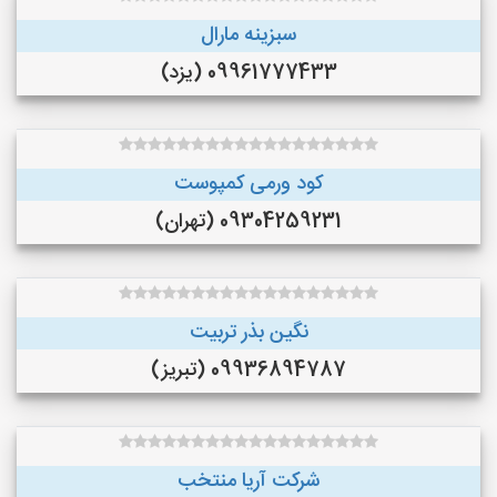
سبزینه مارال
09961777433 (یزد)
کود ورمی کمپوست
09304259231 (تهران)
نگین بذر تربیت
09936894787 (تبریز)
شرکت آریا منتخب