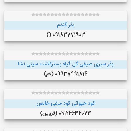
بذر گندم
09183771903 ()
بذر سبزی صیفی گل گیاه بسترکاشت سینی نشا
09937991814 (قم)
کود حیوانی کود مرغی خالص
09124634073 (قزوین)