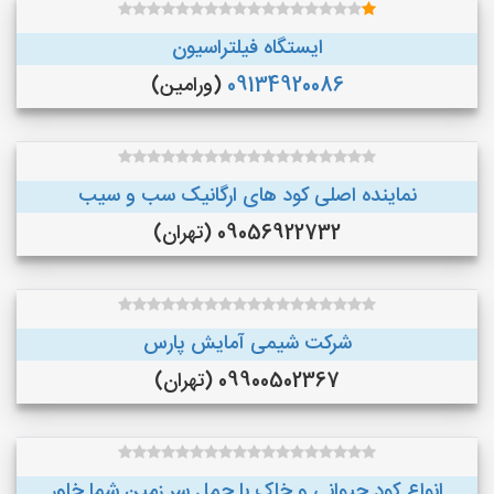
ایستگاه فیلتراسیون
09134920086
(ورامین)
نماینده اصلی کود های ارگانیک سب و سیب
09056922732 (تهران)
شرکت شیمی آمایش پارس
09900502367 (تهران)
انواع کود حیوانی و خاک با حمل سر زمین شما خاور