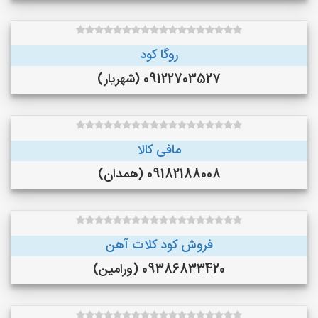
روگا کود
09122703527 (شهریار)
مافی کالا
09182188008 (همدان)
فروش کود کلات آهن
09386833420 (ورامین)