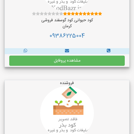
کود حیوانی.کود گوسفند فروشی
کرمان
09386225004
مشاهده پروفایل
فروشنده