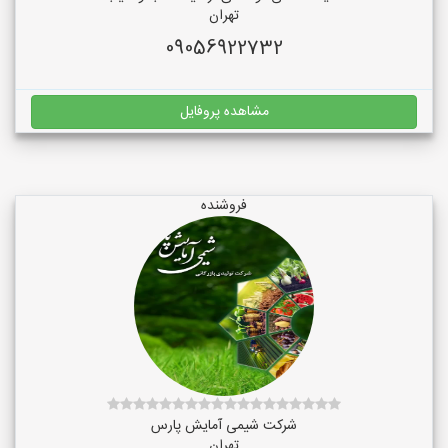
تهران
09056922732
مشاهده پروفایل
فروشنده
شرکت شیمی آمایش پارس
تهران