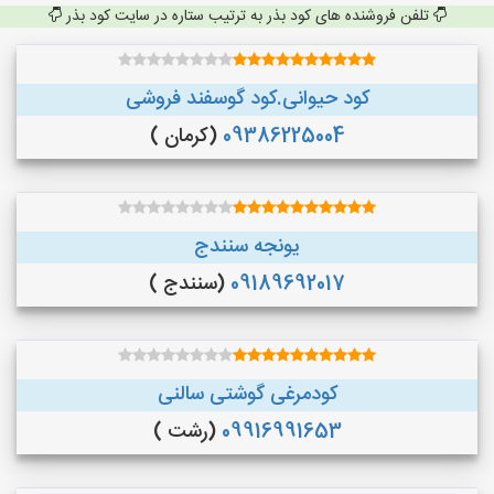
تلفن فروشنده های کود بذر به ترتیب ستاره در سایت کود بذر
کود حیوانی.کود گوسفند فروشی
09386225004
(کرمان )
یونجه سنندج
09189692017
(سنندج )
کودمرغی گوشتی سالنی
09916991653
(رشت )