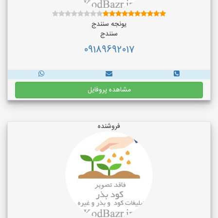
یونجه سنندج
سنندج
09189692017
مشاهده پروفایل
فروشنده