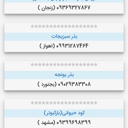
09369327867 (زنجان )
بذر سبزیجات
09931287464 (اهواز )
بذر یونجه
09029383308 (بجنورد )
کود حیوانی(بارکبوتر)
09399698399 (مشهد )