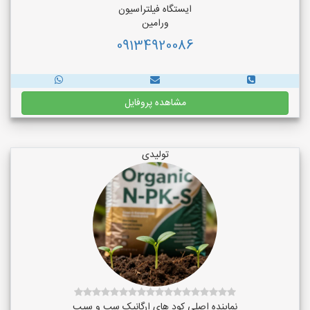
ایستگاه فیلتراسیون
ورامین
09134920086
مشاهده پروفایل
تولیدی
نماینده اصلی کود های ارگانیک سب و سیب