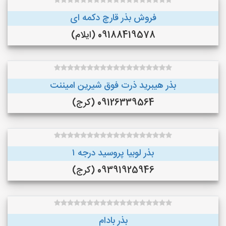
فروش بذر قارچ دکمه ای
09188419578 (ایلام)
بذر هیبرید ذرت فوق شیرین امیننت
09126339564 (کرج)
بذر لوبیا پروسید درجه ۱
09391925946 (کرج)
بذر بادام