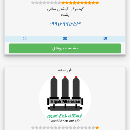
کودمرغی گوشتی سالنی
رشت
09916991653
مشاهده پروفایل
فروشنده