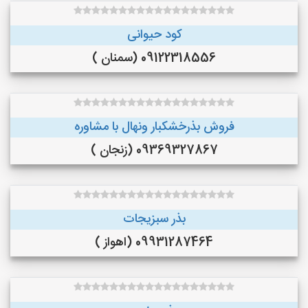
کود حیوانی
09122318556 (سمنان )
فروش بذرخشکبار ونهال با مشاوره
09369327867 (زنجان )
بذر سبزیجات
09931287464 (اهواز )