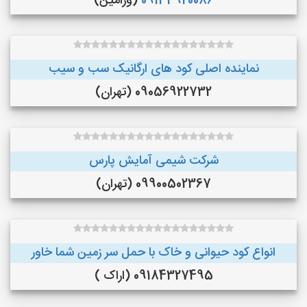
09134920086
(ورامین)
نماینده اصلی کود های ارگانیک سب و سیب
09056922732 (تهران)
شرکت شیمی آمایش پارس
09900502367 (تهران)
انواع کود حیوانی و خاک با حمل سر زمین شما خاور
09184327495 (اراک )