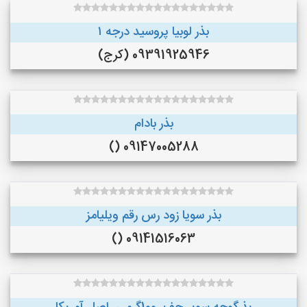
بذر لوبیا پروسید درجه ۱
09391925946 (کرج)
بذر بادام
09147005288 ()
بذر سویا زود رس رقم ویلیامز
09141516063 ()