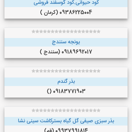
کود حیوانی.کود گوسفند فروشی
09386225004 (کرمان )
یونجه سنندج
09189692017 (سنندج )
بذر گندم
09183771903 ()
بذر سبزی صیفی گل گیاه بسترکاشت سینی نشا
09937991814 (قم)