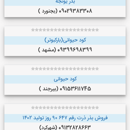
بذر یونجه
09029383308 (بجنورد )
کود حیوانی(بارکبوتر)
09399698399 (مشهد )
کود حیوانی
09153611745 (بیرجند )
فروش بذر ذرت رقم ۶۴۷ ۹۰ روز تولید ۱۴۰۲
09132828663 (شهرکرد)