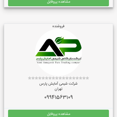
مشاهده پروفایل
فروشنده
شرکت شیمی آمایش پارس
تهران
09941563109
مشاهده پروفایل