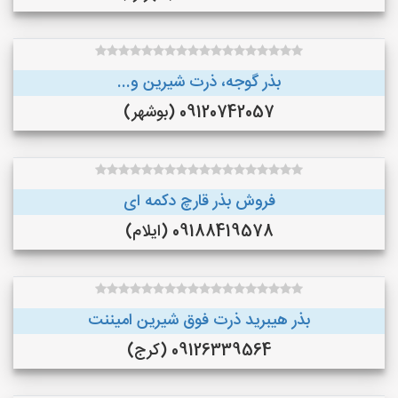
بذر گوجه، ذرت شیرین و...
09120742057 (بوشهر)
فروش بذر قارچ دکمه ای
09188419578 (ایلام)
بذر هیبرید ذرت فوق شیرین امیننت
09126339564 (کرج)