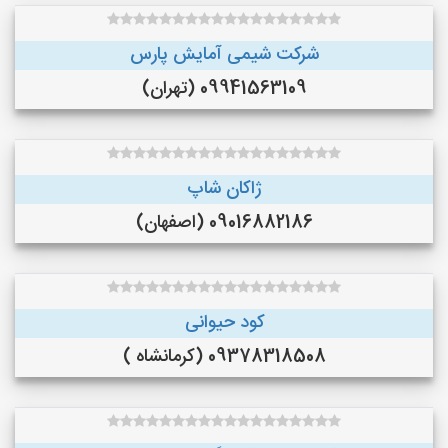
شرکت شیمی آمایش پارس
09941563109 (تهران)
ژاکان شاپ
09016882186 (اصفهان)
کود حیوانی
09378318508 (کرمانشاه )