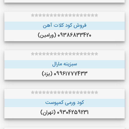
فروش کود کلات آهن
09386833420 (ورامین)
سبزینه مارال
09961777433 (یزد)
کود ورمی کمپوست
09304259231 (تهران)