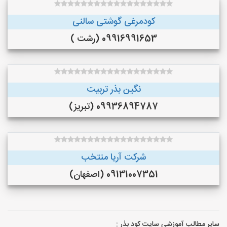
کودمرغی گوشتی سالنی
09916991653 (رشت )
نگین بذر تربیت
09936894787 (تبریز)
شرکت آریا منتخب
09131007351 (اصفهان)
سایر مطالب آموزشی سایت کود بذر :