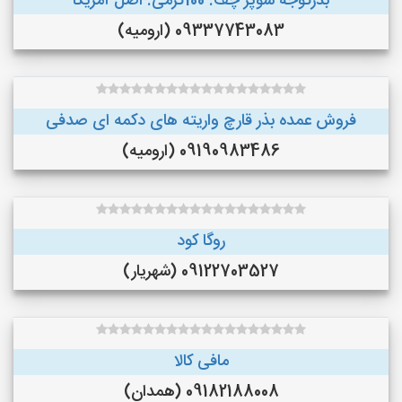
بذرگوجه‌ سوپر چف. 100گرمی. اصل آمریکا
09337743083 (ارومیه)
فروش عمده بذر قارچ واریته های دکمه ای صدفی
09190983486 (ارومیه)
روگا کود
09122703527 (شهریار)
مافی کالا
09182188008 (همدان)