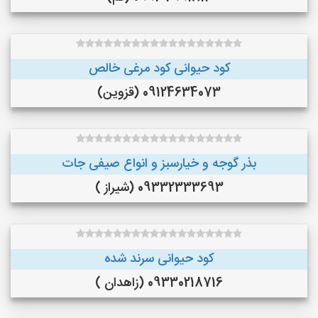
کود حیوانی کود مرغی خالص
09124634073 (قزوین)
بذر گوجه و خیارسبز و انواع صیفی جات
09332333693 (شیراز )
کود حیوانی سرند شده
09330218716 (زاهدان )