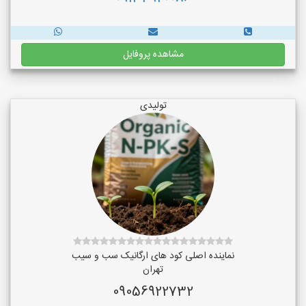
مشاهده پروفایل
تولیدی
نماینده اصلی کود های ارگانیک سب و سیب
تهران
09056922732