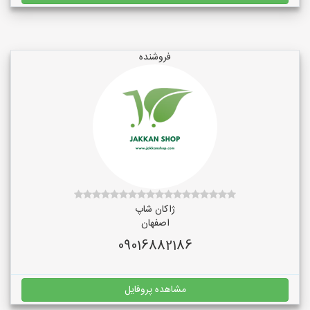
فروشنده
ژاکان شاپ
اصفهان
09016882186
مشاهده پروفایل