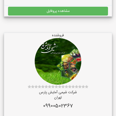
مشاهده پروفایل
فروشنده
شرکت شیمی آمایش پارس
تهران
09900502367