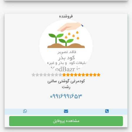
فروشنده
کودمرغی گوشتی سالنی
رشت
09916991653
مشاهده پروفایل