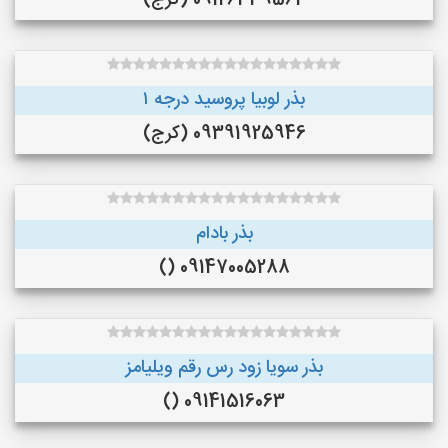
09126339564 (کرج)
بذر لوبیا پروسید درجه ۱
09391925946 (کرج)
بذر بادام
09147005288 ()
بذر سویا زود رس رقم ویلیامز
09141516063 ()