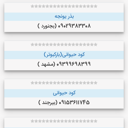
بذر یونجه
09029383308 (بجنورد )
کود حیوانی(بارکبوتر)
09399698399 (مشهد )
کود حیوانی
09153611745 (بیرجند )