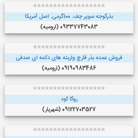
بذرگوجه‌ سوپر چف. 100گرمی. اصل آمریکا
09337743083 (ارومیه)
فروش عمده بذر قارچ واریته های دکمه ای صدفی
09190983486 (ارومیه)
روگا کود
09122703527 (شهریار)