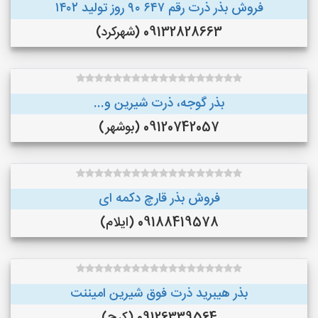
فروش بذر ذرت رقم ۶۴۷ ۹۰ روز تولید ۱۴۰۲
09132828663 (شهرکرد)
بذر گوجه، ذرت شیرین و...
09120742057 (بوشهر)
فروش بذر قارچ دکمه ای
09188419578 (ایلام)
بذر هیبرید ذرت فوق شیرین امیننت