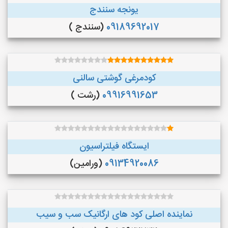
یونجه سنندج
09189692017
(سنندج )
کودمرغی گوشتی سالنی
09916991653
(رشت )
ایستگاه فیلتراسیون
09134920086
(ورامین)
نماینده اصلی کود های ارگانیک سب و سیب