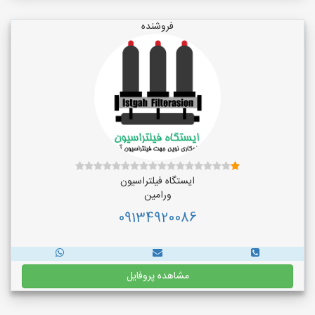
فروشنده
ایستگاه فیلتراسیون
ورامین
09134920086
مشاهده پروفایل