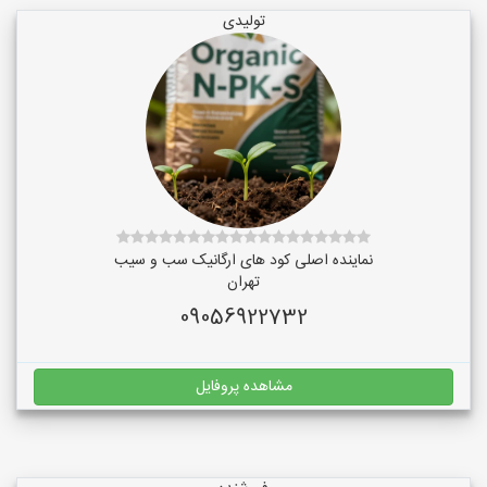
تولیدی
نماینده اصلی کود های ارگانیک سب و سیب
تهران
09056922732
مشاهده پروفایل