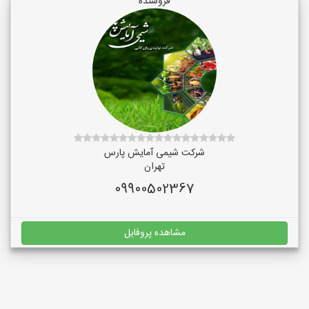
فروشنده
شرکت شیمی آمایش پارس
تهران
09900502367
مشاهده پروفایل