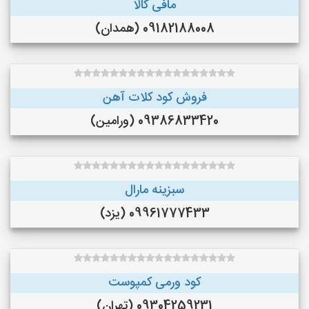
مافی کالا
09182188008 (همدان)
فروش کود کلات آهن
09386833420 (ورامین)
سبزینه مارال
09961777433 (یزد)
کود ورمی کمپوست
09304259231 (تهران)