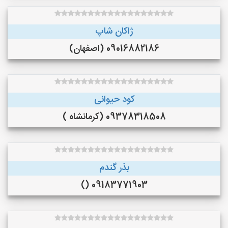
ژاکان شاپ
09016882186 (اصفهان)
کود حیوانی
09378318508 (کرمانشاه )
بذر گندم
09183771903 ()