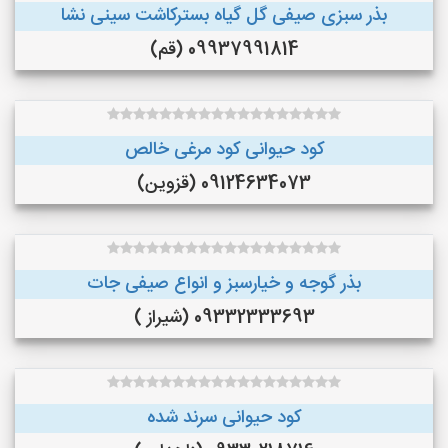
بذر سبزی صیفی گل گیاه بسترکاشت سینی نشا
09937991814 (قم)
کود حیوانی کود مرغی خالص
09124634073 (قزوین)
بذر گوجه و خیارسبز و انواع صیفی جات
09332333693 (شیراز )
کود حیوانی سرند شده