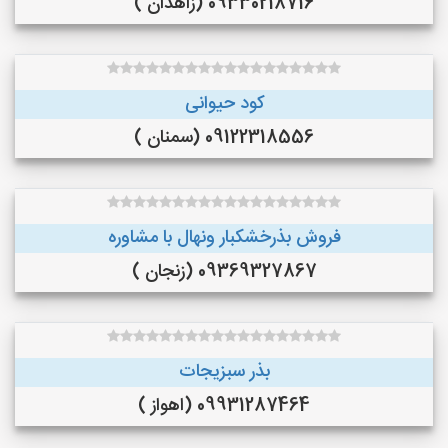
09330218716 (زاهدان )
کود حیوانی
09122318556 (سمنان )
فروش بذرخشکبار ونهال با مشاوره
09369327867 (زنجان )
بذر سبزیجات
09931287464 (اهواز )