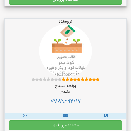
فروشنده
یونجه سنندج
سنندج
09189692017
مشاهده پروفایل