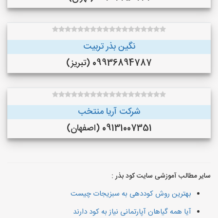
نگین بذر تربیت
09936894787 (تبریز)
شرکت آریا منتخب
09131007351 (اصفهان)
سایر مطالب آموزشی سایت کود بذر :
بهترین روش کوددهی به سبزیجات چیست
آیا همه گیاهان آپارتمانی نیاز به کود دارند