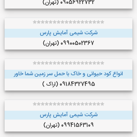
09056922732 (تهران)
شرکت شیمی آمایش پارس
09900502367 (تهران)
انواع کود حیوانی و خاک با حمل سر زمین شما خاور
09184327495 (اراک )
شرکت شیمی آمایش پارس
09941563109 (تهران)