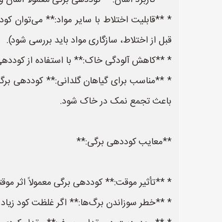
* **کاربرد آسان:** کوددهی برگی معمولاً آسان و
* **قابلیت اختلاط با سایر مواد:** می‌توان کو
قبل از اختلاط، سازگاری مواد باید بررسی شود).
* **کاهش آلودگی خاک:** با استفاده از کوددهی 
* **مناسب برای گیاهان گلدانی:** کوددهی ب
باعث تجمع نمک در خاک شود.
**معایب کوددهی برگی:**
* **تأثیر موقت:** کوددهی برگی معمولاً اثر مو
* **خطر سوزاندن برگ‌ها:** اگر غلظت کود زیاد