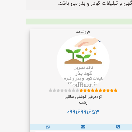
فروشنده
کودمرغی گوشتی سالنی
رشت
09916991653