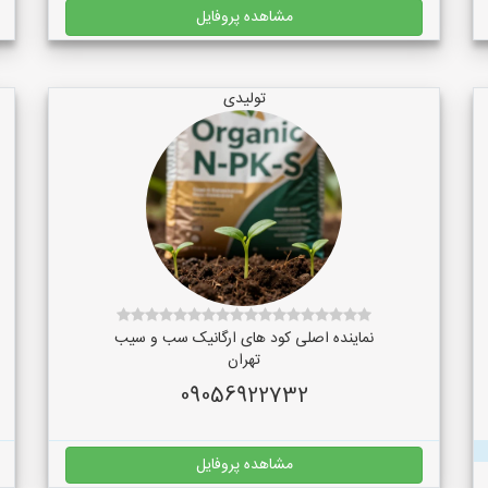
مشاهده پروفایل
تولیدی
نماینده اصلی کود های ارگانیک سب و سیب
تهران
09056922732
مشاهده پروفایل