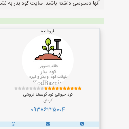
آنها دسترسی داشته باشند. سایت کود بذر به نشانی https://www.KodBazr.ir یک سایت عالی جهت ثبت آگهی و تبلیغات کودر و بذر
فروشنده
کود حیوانی.کود گوسفند فروشی
کرمان
09386225004