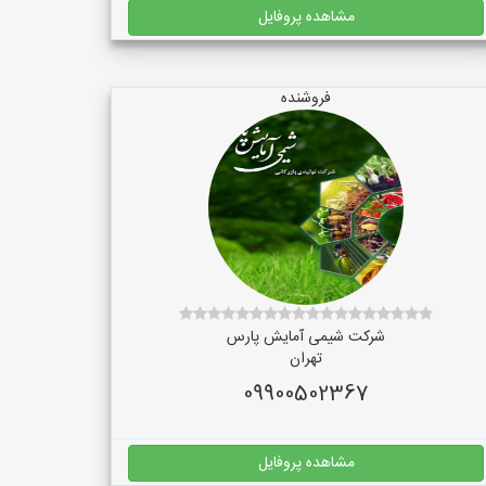
مشاهده پروفایل
فروشنده
شرکت شیمی آمایش پارس
تهران
09900502367
مشاهده پروفایل