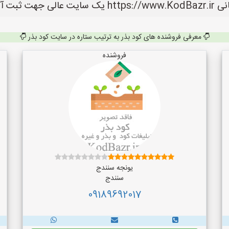
 می باشد.
معرفی فروشنده های کود بذر به ترتیب ستاره در سایت کود بذر
فروشنده
یونجه سنندج
سنندج
09189692017