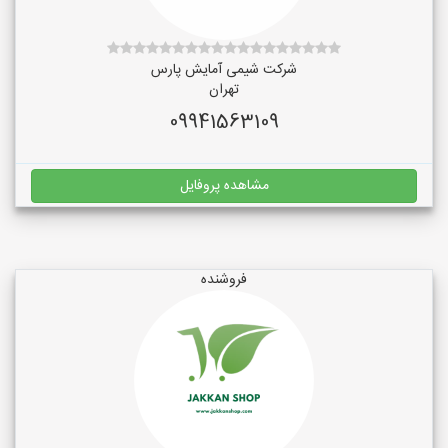
شرکت شیمی آمایش پارس
تهران
09941563109
مشاهده پروفایل
فروشنده