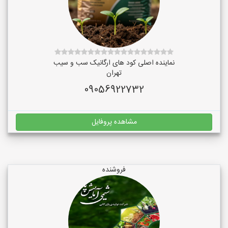
نماینده اصلی کود های ارگانیک سب و سیب
تهران
09056922732
مشاهده پروفایل
فروشنده