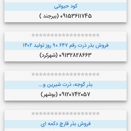
کود حیوانی
09153611745 (بیرجند )
فروش بذر ذرت رقم ۶۴۷ ۹۰ روز تولید ۱۴۰۲
09132828663 (شهرکرد)
بذر گوجه، ذرت شیرین و...
09120742057 (بوشهر)
فروش بذر قارچ دکمه ای