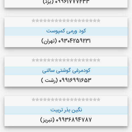
09961777433 (یزد)
کود ورمی کمپوست
09304259231 (تهران)
کودمرغی گوشتی سالنی
09916991653 (رشت )
نگین بذر تربیت
09936894787 (تبریز)