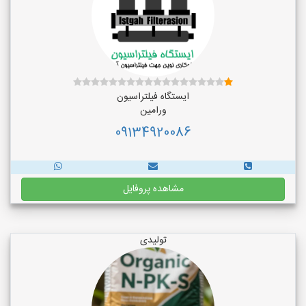
ایستگاه فیلتراسیون
ورامین
09134920086
مشاهده پروفایل
تولیدی