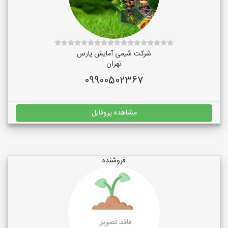
شرکت شیمی آمایش پارس
تهران
09900502367
مشاهده پروفایل
فروشنده