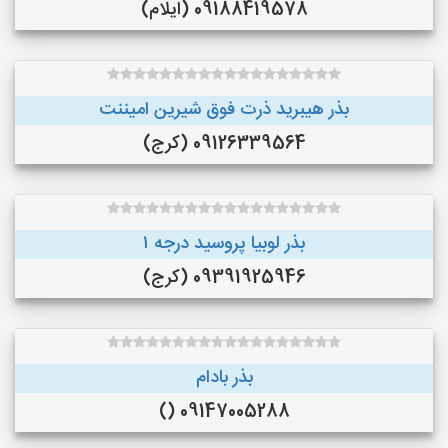
09188419578 (ایلام)
بذر هیبرید ذرت فوق شیرین امیننت
09126339564 (کرج)
بذر لوبیا پروسید درجه ۱
09391925946 (کرج)
بذر بادام
09147005288 ()