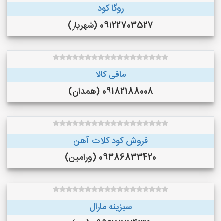
روگا کود
09122703527 (شهریار)
مافی کالا
09182188008 (همدان)
فروش کود کلات آهن
09386833420 (ورامین)
سبزینه مارال