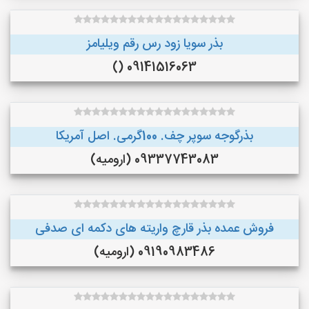
بذر سویا زود رس رقم ویلیامز
09141516063 ()
بذرگوجه‌ سوپر چف. 100گرمی. اصل آمریکا
09337743083 (ارومیه)
فروش عمده بذر قارچ واریته های دکمه ای صدفی
09190983486 (ارومیه)