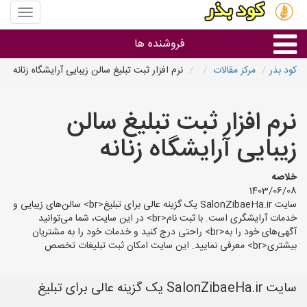
منوی
سایت
کود
فروشنده ها
بذر
کود بذر
مرکز مقالات
نرم افزار ثبت تبلیغ سالن زیبایی آرایشگاه زنانه
گروه ها
نرم افزار ثبت تبلیغ سالن
استان ها
زیبایی آرایشگاه زنانه
خلاصه
1403/06/08
سایت SalonZibaeHa.ir یک گزینه عالی برای تبلیغ<br> سالن‌های زیبایی و
خدمات آرایشگری است. با ثبت نام<br> در این سایت، شما می‌توانید
آگهی‌های خود را به<br> راحتی درج کنید و خدمات خود را به مشتریان
بیشتری<br> معرفی نمایید. این سایت امکان ثبت تبلیغات تخصص
سایت SalonZibaeHa.ir یک گزینه عالی برای تبلیغ