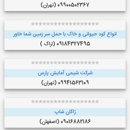
09900502367 (تهران)
انواع کود حیوانی و خاک با حمل سر زمین شما خاور
09184327495 (اراک )
شرکت شیمی آمایش پارس
09941563109 (تهران)
ژاکان شاپ
09016882186 (اصفهان)