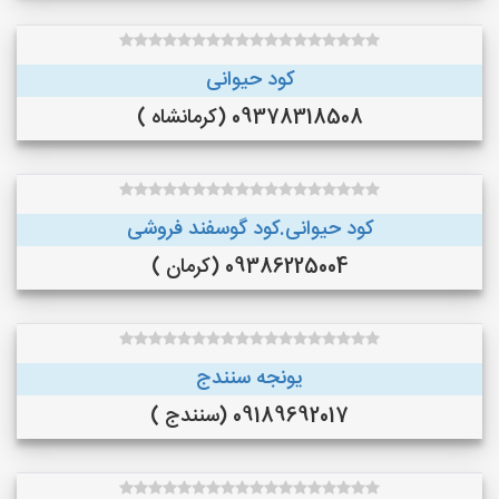
کود حیوانی
09378318508 (کرمانشاه )
کود حیوانی.کود گوسفند فروشی
09386225004 (کرمان )
یونجه سنندج
09189692017 (سنندج )