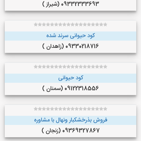
09332333693 (شیراز )
کود حیوانی سرند شده
09330218716 (زاهدان )
کود حیوانی
09122318556 (سمنان )
فروش بذرخشکبار ونهال با مشاوره
09369327867 (زنجان )