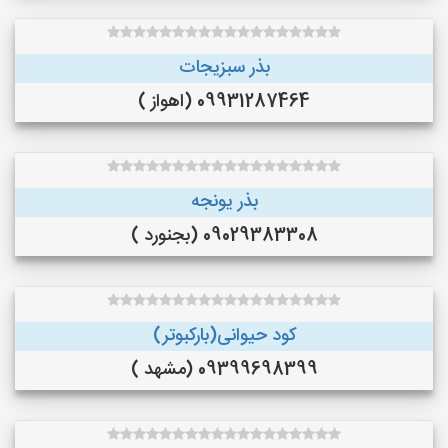
بذر سبزیجات
09931287464 (اهواز )
بذر یونجه
09029383308 (بجنورد )
کود حیوانی(بارکبوتر)
09399698399 (مشهد )