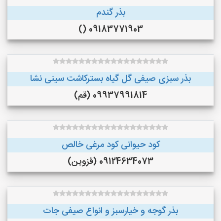
بذر گندم
09183771903 ()
بذر سبزی صیفی گل گیاه بسترکاشت سینی نشا
09937991814 (قم)
کود حیوانی کود مرغی خالص
09124634073 (قزوین)
بذر گوجه و خیارسبز و انواع صیفی جات