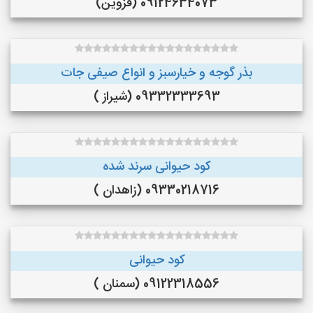
09124634073 (قزوین)
بذر گوجه و خیارسبز و انواع صیفی جات
09332333693 (شیراز )
کود حیوانی سرند شده
09330218716 (زاهدان )
کود حیوانی
09122318556 (سمنان )