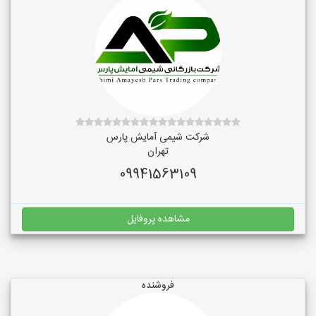
شرکت شیمی آمایش پارس
تهران
09941563109
مشاهده پروفایل
فروشنده