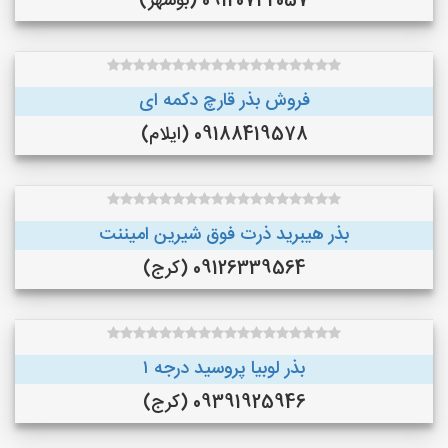
09120742057 (بوشهر)
فروش بذر قارچ دکمه ای
09188419578 (ایلام)
بذر هیبرید ذرت فوق شیرین امیننت
09126339564 (کرج)
بذر لوبیا پروسید درجه ۱
09391925946 (کرج)