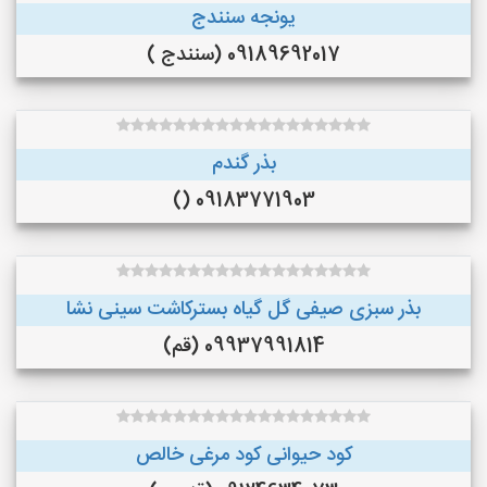
یونجه سنندج
09189692017 (سنندج )
بذر گندم
09183771903 ()
بذر سبزی صیفی گل گیاه بسترکاشت سینی نشا
09937991814 (قم)
کود حیوانی کود مرغی خالص