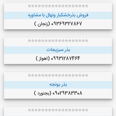
فروش بذرخشکبار ونهال با مشاوره
09369327867 (زنجان )
بذر سبزیجات
09931287464 (اهواز )
بذر یونجه
09029383308 (بجنورد )