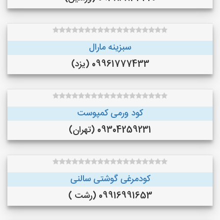
سبزینه مارال
09961777433 (یزد)
کود ورمی کمپوست
09304259231 (تهران)
کودمرغی گوشتی سالنی
09916991653 (رشت )