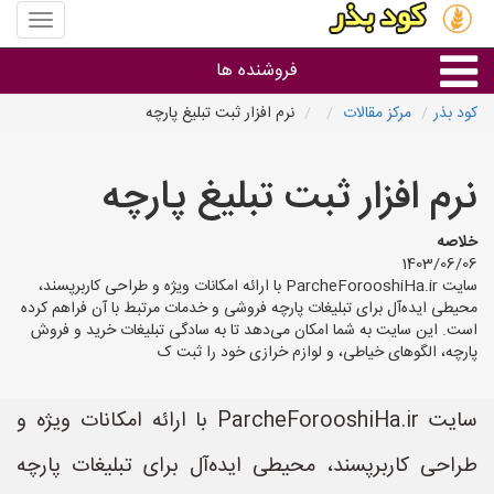
منوی
سایت
کود
فروشنده ها
بذر
کود بذر
مرکز مقالات
نرم افزار ثبت تبلیغ پارچه
گروه ها
نرم افزار ثبت تبلیغ پارچه
استان ها
خلاصه
1403/06/06
سایت ParcheForooshiHa.ir با ارائه امکانات ویژه و طراحی کاربرپسند،
محیطی ایده‌آل برای تبلیغات پارچه فروشی و خدمات مرتبط با آن فراهم کرده
است. این سایت به شما امکان می‌دهد تا به سادگی تبلیغات خرید و فروش
پارچه، الگوهای خیاطی، و لوازم خرازی خود را ثبت ک
سایت ParcheForooshiHa.ir با ارائه امکانات ویژه و
طراحی کاربرپسند، محیطی ایده‌آل برای تبلیغات پارچه