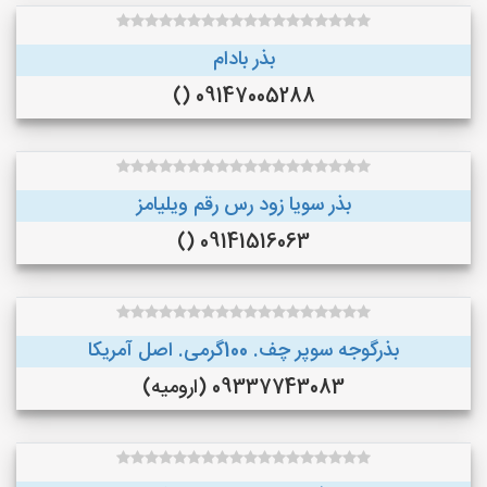
بذر بادام
09147005288 ()
بذر سویا زود رس رقم ویلیامز
09141516063 ()
بذرگوجه‌ سوپر چف. 100گرمی. اصل آمریکا
09337743083 (ارومیه)