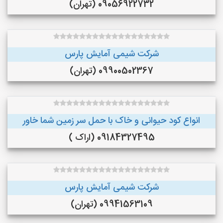
09056922732 (تهران)
شرکت شیمی آمایش پارس
09900502367 (تهران)
انواع کود حیوانی و خاک با حمل سر زمین شما خاور
09184327495 (اراک )
شرکت شیمی آمایش پارس
09941563109 (تهران)