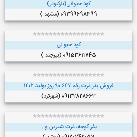
کود حیوانی(بارکبوتر)
09399698399 (مشهد )
کود حیوانی
09153611745 (بیرجند )
فروش بذر ذرت رقم ۶۴۷ ۹۰ روز تولید ۱۴۰۲
09132828663 (شهرکرد)
بذر گوجه، ذرت شیرین و...