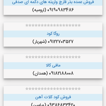
فروش عمده بذر قارچ واریته های دکمه ای صدفی
09190983486 (ارومیه)
روگا کود
09122703527 (شهریار)
مافی کالا
09182188008 (همدان)
فروش کود کلات آهن
09386833420 (ورامین)