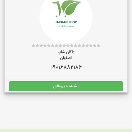
ژاکان شاپ
اصفهان
09016882186
مشاهده پروفایل