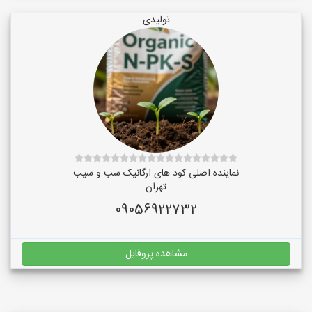
تولیدی
نماینده اصلی کود های ارگانیک سب و سیب
تهران
09056922732
مشاهده پروفایل