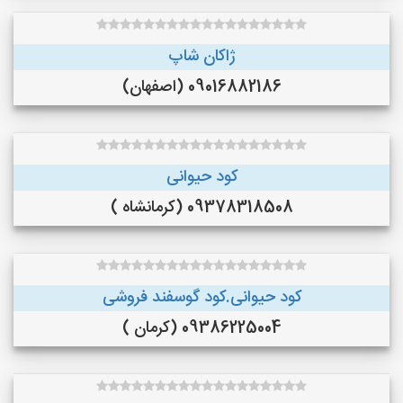
ژاکان شاپ
09016882186 (اصفهان)
کود حیوانی
09378318508 (کرمانشاه )
کود حیوانی.کود گوسفند فروشی
09386225004 (کرمان )