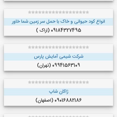
انواع کود حیوانی و خاک با حمل سر زمین شما خاور
09184327495 (اراک )
شرکت شیمی آمایش پارس
09941563109 (تهران)
ژاکان شاپ
09016882186 (اصفهان)