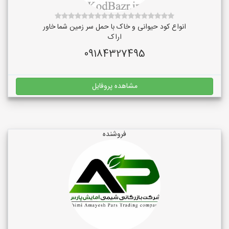
انواع کود حیوانی و خاک با حمل سر زمین شما خاور
اراک
09184327495
مشاهده پروفایل
فروشنده