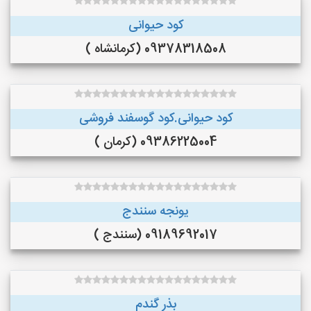
کود حیوانی
09378318508 (کرمانشاه )
کود حیوانی.کود گوسفند فروشی
09386225004 (کرمان )
یونجه سنندج
09189692017 (سنندج )
بذر گندم