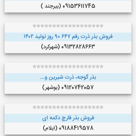
09153611745 (بیرجند )
فروش بذر ذرت رقم ۶۴۷ ۹۰ روز تولید ۱۴۰۲
09132828663 (شهرکرد)
بذر گوجه، ذرت شیرین و...
09120742057 (بوشهر)
فروش بذر قارچ دکمه ای
09188419578 (ایلام)