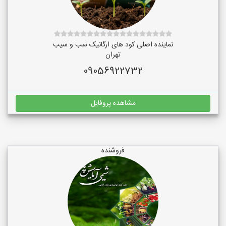
نماینده اصلی کود های ارگانیک سب و سیب
تهران
09056922732
مشاهده پروفایل
فروشنده