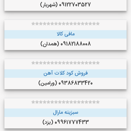
09122703527 (شهریار)
مافی کالا
09182188008 (همدان)
فروش کود کلات آهن
09386833420 (ورامین)
سبزینه مارال
09961777433 (یزد)