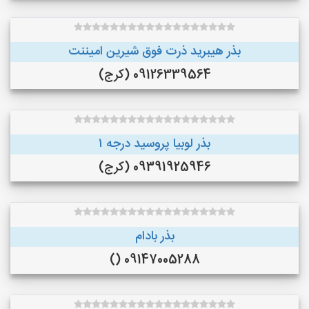
بذر هیبرید ذرت فوق شیرین امیننت
09126339564 (کرج)
بذر لوبیا پروسید درجه ۱
09391925946 (کرج)
بذر بادام
09147005288 ()