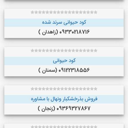
کود حیوانی سرند شده
09330218716 (زاهدان )
کود حیوانی
09122318556 (سمنان )
فروش بذرخشکبار ونهال با مشاوره
09369327867 (زنجان )