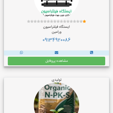
ایستگاه فیلتراسیون
ورامین
09134920086
مشاهده پروفایل
تولیدی