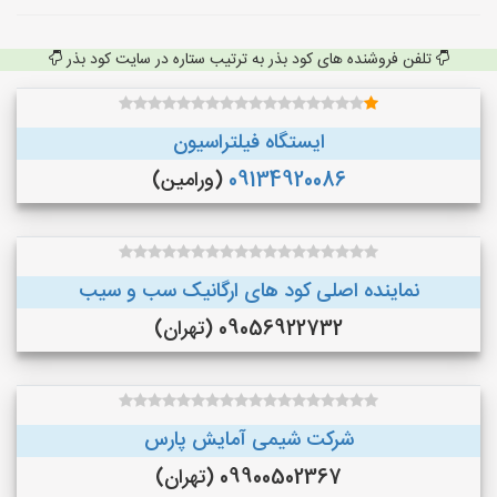
تلفن فروشنده های کود بذر به ترتیب ستاره در سایت کود بذر
ایستگاه فیلتراسیون
09134920086
(ورامین)
نماینده اصلی کود های ارگانیک سب و سیب
09056922732 (تهران)
شرکت شیمی آمایش پارس
09900502367 (تهران)