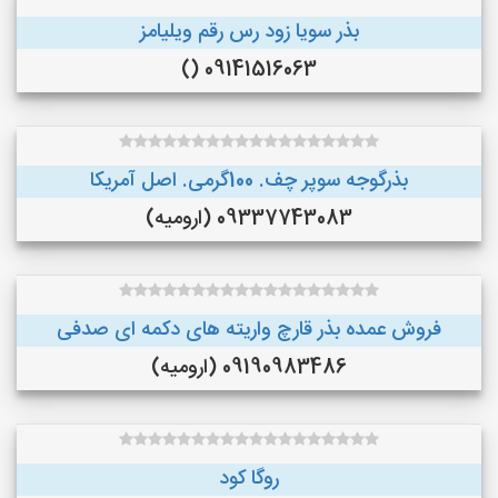
بذر سویا زود رس رقم ویلیامز
09141516063 ()
بذرگوجه‌ سوپر چف. 100گرمی. اصل آمریکا
09337743083 (ارومیه)
فروش عمده بذر قارچ واریته های دکمه ای صدفی
09190983486 (ارومیه)
روگا کود