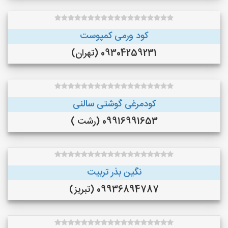
کود ورمی کمپوست
09304259231 (تهران)
کودمرغی گوشتی سالنی
09916991653 (رشت )
نگین بذر تربیت
09936894787 (تبریز)