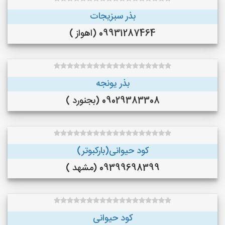
بذر سبزیجات
09931287464 (اهواز )
بذر یونجه
09029383308 (بجنورد )
کود حیوانی(بارکبوتر)
09399698399 (مشهد )
کود حیوانی