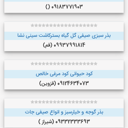
09183771903 ()
بذر سبزی صیفی گل گیاه بسترکاشت سینی نشا
09937991814 (قم)
کود حیوانی کود مرغی خالص
09124634073 (قزوین)
بذر گوجه و خیارسبز و انواع صیفی جات
09332333693 (شیراز )