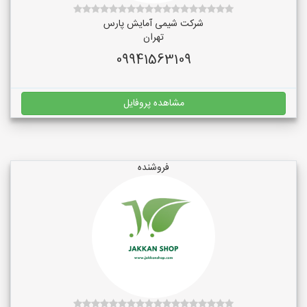
شرکت شیمی آمایش پارس
تهران
09941563109
مشاهده پروفایل
فروشنده