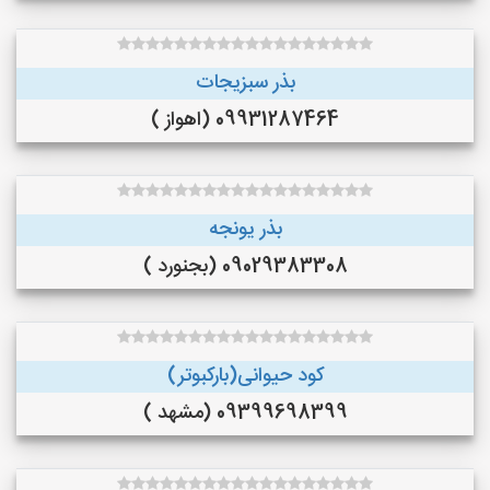
بذر سبزیجات
09931287464 (اهواز )
بذر یونجه
09029383308 (بجنورد )
کود حیوانی(بارکبوتر)
09399698399 (مشهد )