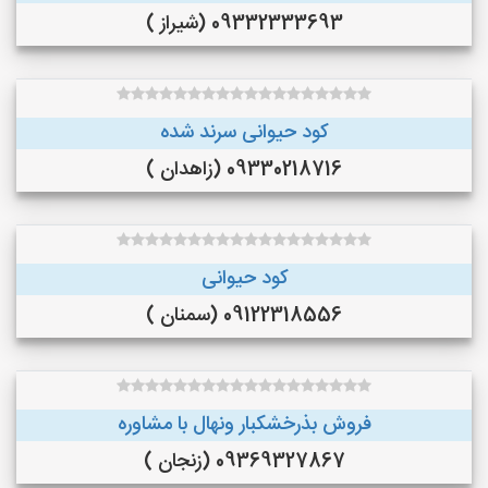
09332333693 (شیراز )
کود حیوانی سرند شده
09330218716 (زاهدان )
کود حیوانی
09122318556 (سمنان )
فروش بذرخشکبار ونهال با مشاوره
09369327867 (زنجان )