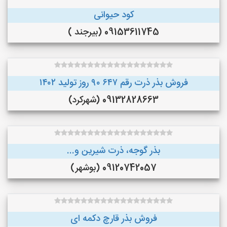
کود حیوانی
09153611745 (بیرجند )
فروش بذر ذرت رقم ۶۴۷ ۹۰ روز تولید ۱۴۰۲
09132828663 (شهرکرد)
بذر گوجه، ذرت شیرین و...
09120742057 (بوشهر)
فروش بذر قارچ دکمه ای