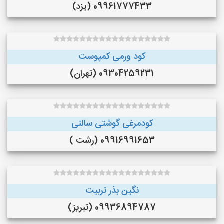
09961777433 (یزد)
کود ورمی کمپوست
09304259231 (تهران)
کودمرغی گوشتی سالنی
09916991653 (رشت )
نگین بذر تربیت
09936894787 (تبریز)