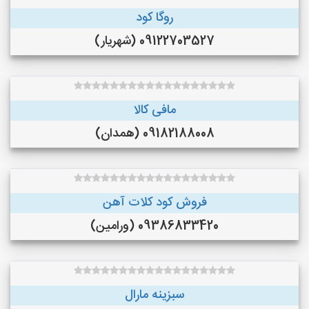
روگا کود
09122703527 (شهریار)
مافی کالا
09182188008 (همدان)
فروش کود کلات آهن
09386833420 (ورامین)
سبزینه مارال