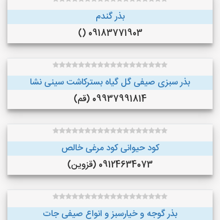
بذر گندم
09183771903 ()
بذر سبزی صیفی گل گیاه بسترکاشت سینی نشا
09937991814 (قم)
کود حیوانی کود مرغی خالص
09124634073 (قزوین)
بذر گوجه و خیارسبز و انواع صیفی جات