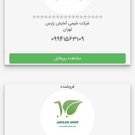
شرکت شیمی آمایش پارس
تهران
09941563109
مشاهده پروفایل
فروشنده