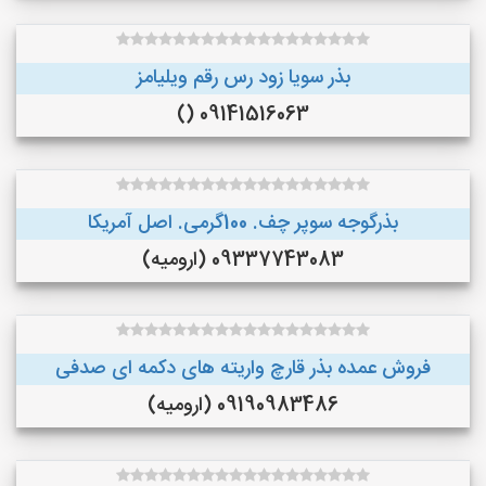
بذر سویا زود رس رقم ویلیامز
09141516063 ()
بذرگوجه‌ سوپر چف. 100گرمی. اصل آمریکا
09337743083 (ارومیه)
فروش عمده بذر قارچ واریته های دکمه ای صدفی
09190983486 (ارومیه)