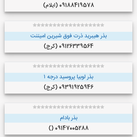
09188419578 (ایلام)
بذر هیبرید ذرت فوق شیرین امیننت
09126339564 (کرج)
بذر لوبیا پروسید درجه ۱
09391925946 (کرج)
بذر بادام
09147005288 ()