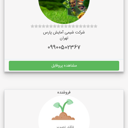
شرکت شیمی آمایش پارس
تهران
09900502367
مشاهده پروفایل
فروشنده