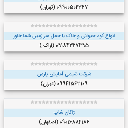
09900502367 (تهران)
انواع کود حیوانی و خاک با حمل سر زمین شما خاور
09184327495 (اراک )
شرکت شیمی آمایش پارس
09941563109 (تهران)
ژاکان شاپ
09016882186 (اصفهان)