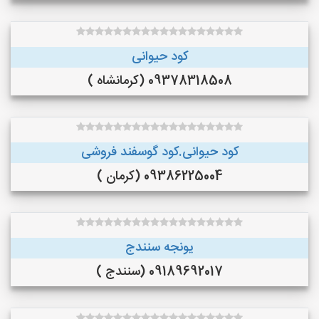
کود حیوانی
09378318508 (کرمانشاه )
کود حیوانی.کود گوسفند فروشی
09386225004 (کرمان )
یونجه سنندج
09189692017 (سنندج )