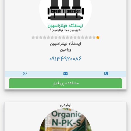
ایستگاه فیلتراسیون
ورامین
09134920086
مشاهده پروفایل
تولیدی