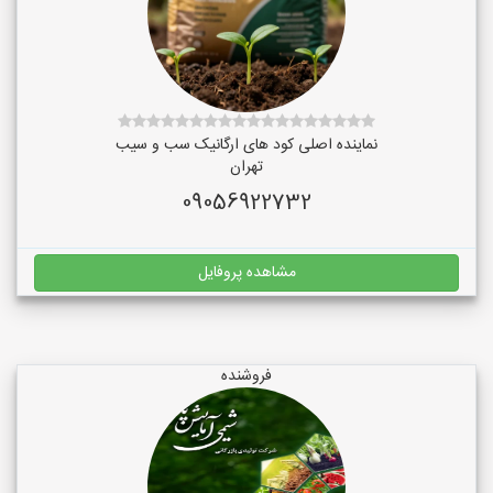
نماینده اصلی کود های ارگانیک سب و سیب
تهران
09056922732
مشاهده پروفایل
فروشنده