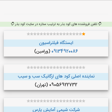
تلفن فروشنده های کود بذر به ترتیب ستاره در سایت کود بذر
ایستگاه فیلتراسیون
09134920086
(ورامین)
نماینده اصلی کود های ارگانیک سب و سیب
09056922732 (تهران)
شرکت شیمی آمایش پارس