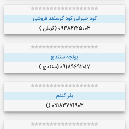
کود حیوانی.کود گوسفند فروشی
09386225004 (کرمان )
یونجه سنندج
09189692017 (سنندج )
بذر گندم
09183771903 ()