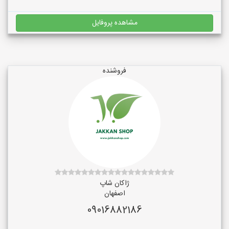
مشاهده پروفایل
فروشنده
ژاکان شاپ
اصفهان
09016882186