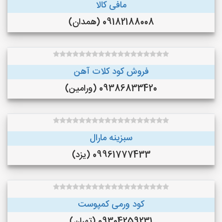
مافی کالا
09182188008 (همدان)
فروش کود کلات آهن
09386833420 (ورامین)
سبزینه مارال
09961777433 (یزد)
کود ورمی کمپوست
09304259231 (تهران)