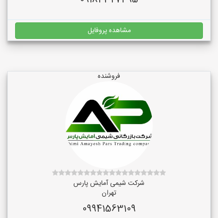
09184327495
مشاهده پروفایل
فروشنده
شرکت شیمی آمایش پارس
تهران
09941563109