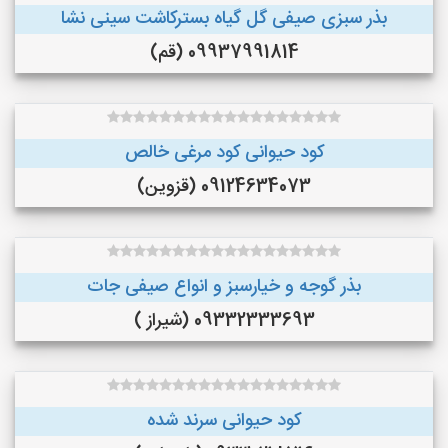
بذر سبزی صیفی گل گیاه بسترکاشت سینی نشا
09937991814 (قم)
کود حیوانی کود مرغی خالص
09124634073 (قزوین)
بذر گوجه و خیارسبز و انواع صیفی جات
09332333693 (شیراز )
کود حیوانی سرند شده