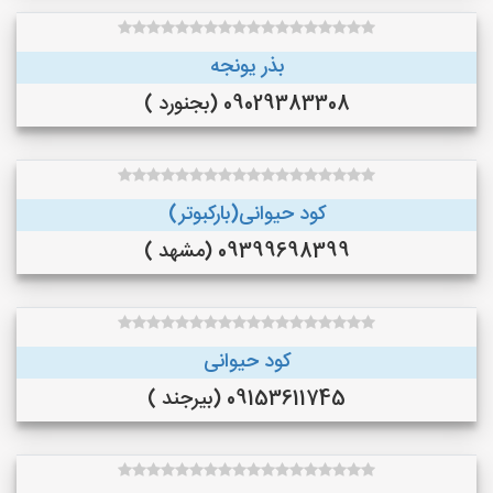
بذر یونجه
09029383308 (بجنورد )
کود حیوانی(بارکبوتر)
09399698399 (مشهد )
کود حیوانی
09153611745 (بیرجند )