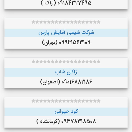
09184327495 (اراک )
شرکت شیمی آمایش پارس
09941563109 (تهران)
ژاکان شاپ
09016882186 (اصفهان)
کود حیوانی
09378318508 (کرمانشاه )