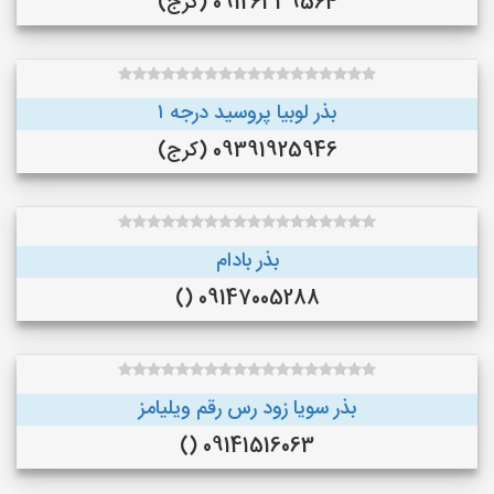
09126339564 (کرج)
بذر لوبیا پروسید درجه ۱
09391925946 (کرج)
بذر بادام
09147005288 ()
بذر سویا زود رس رقم ویلیامز
09141516063 ()