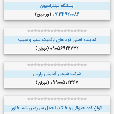
ایستگاه فیلتراسیون
09134920086
(ورامین)
نماینده اصلی کود های ارگانیک سب و سیب
09056922732 (تهران)
شرکت شیمی آمایش پارس
09900502367 (تهران)
انواع کود حیوانی و خاک با حمل سر زمین شما خاور