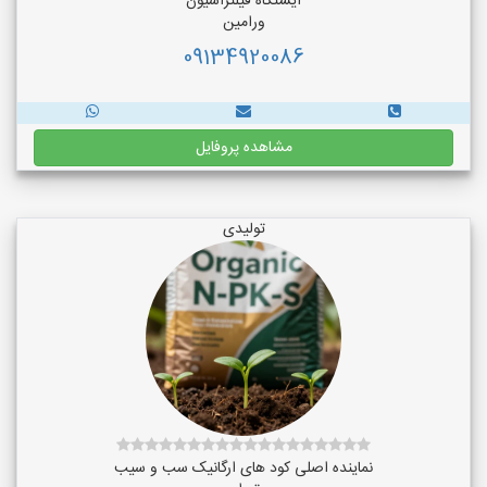
ایستگاه فیلتراسیون
ورامین
09134920086
مشاهده پروفایل
تولیدی
نماینده اصلی کود های ارگانیک سب و سیب