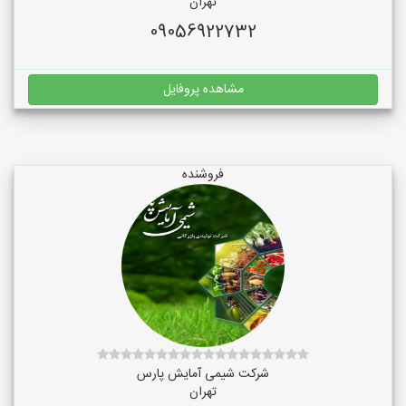
تهران
09056922732
مشاهده پروفایل
فروشنده
شرکت شیمی آمایش پارس
تهران