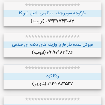
بذرگوجه‌ سوپر چف. 100گرمی. اصل آمریکا
09337743083 (ارومیه)
فروش عمده بذر قارچ واریته های دکمه ای صدفی
09190983486 (ارومیه)
روگا کود
09122703527 (شهریار)