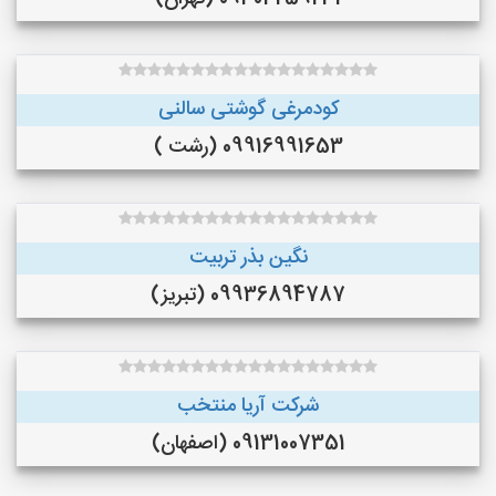
کودمرغی گوشتی سالنی
09916991653 (رشت )
نگین بذر تربیت
09936894787 (تبریز)
شرکت آریا منتخب
09131007351 (اصفهان)