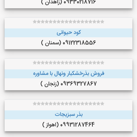
09330218716 (زاهدان )
کود حیوانی
09122318556 (سمنان )
فروش بذرخشکبار ونهال با مشاوره
09369327867 (زنجان )
بذر سبزیجات
09931287464 (اهواز )