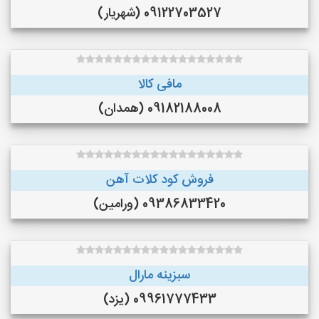
09122703527 (شهریار)
مافی کالا
09182188008 (همدان)
فروش کود کلات آهن
09386833420 (ورامین)
سبزینه مارال
09961777433 (یزد)