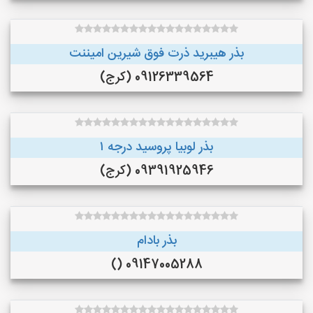
بذر هیبرید ذرت فوق شیرین امیننت
09126339564 (کرج)
بذر لوبیا پروسید درجه ۱
09391925946 (کرج)
بذر بادام
09147005288 ()