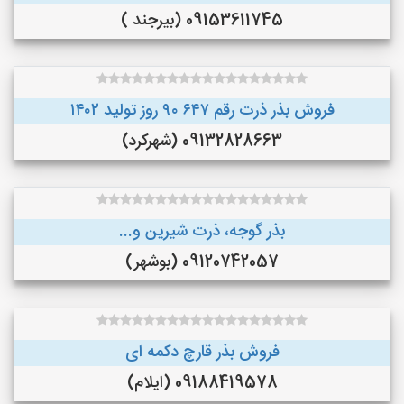
09153611745 (بیرجند )
فروش بذر ذرت رقم ۶۴۷ ۹۰ روز تولید ۱۴۰۲
09132828663 (شهرکرد)
بذر گوجه، ذرت شیرین و...
09120742057 (بوشهر)
فروش بذر قارچ دکمه ای
09188419578 (ایلام)