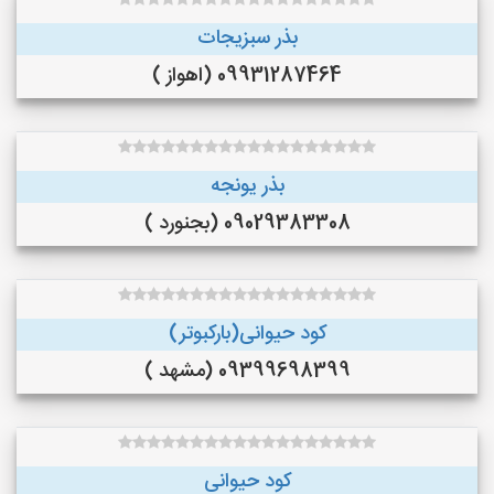
بذر سبزیجات
09931287464 (اهواز )
بذر یونجه
09029383308 (بجنورد )
کود حیوانی(بارکبوتر)
09399698399 (مشهد )
کود حیوانی