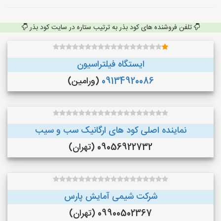
تلفن فروشنده های کود بذر به ترتیب ستاره در سایت کود بذر
ایستگاه فیلتراسیون
09134920086
(ورامین)
نماینده اصلی کود های ارگانیک سب و سیب
09056922732 (تهران)
شرکت شیمی آمایش پارس
09900502367 (تهران)