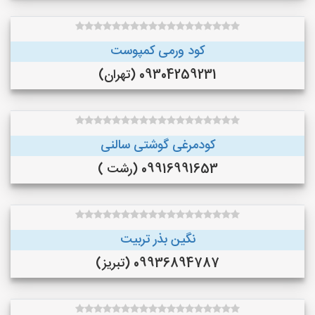
کود ورمی کمپوست
09304259231 (تهران)
کودمرغی گوشتی سالنی
09916991653 (رشت )
نگین بذر تربیت
09936894787 (تبریز)