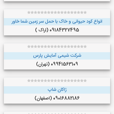
انواع کود حیوانی و خاک با حمل سر زمین شما خاور
09184327495 (اراک )
شرکت شیمی آمایش پارس
09941563109 (تهران)
ژاکان شاپ
09016882186 (اصفهان)