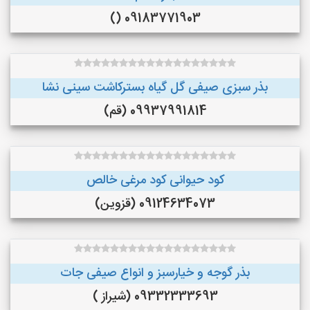
09183771903 ()
بذر سبزی صیفی گل گیاه بسترکاشت سینی نشا
09937991814 (قم)
کود حیوانی کود مرغی خالص
09124634073 (قزوین)
بذر گوجه و خیارسبز و انواع صیفی جات
09332333693 (شیراز )