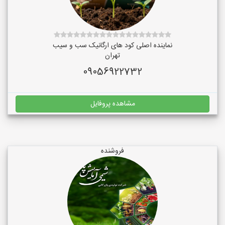
نماینده اصلی کود های ارگانیک سب و سیب
تهران
09056922732
مشاهده پروفایل
فروشنده