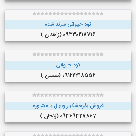
کود حیوانی سرند شده
09330218716 (زاهدان )
کود حیوانی
09122318556 (سمنان )
فروش بذرخشکبار ونهال با مشاوره
09369327867 (زنجان )