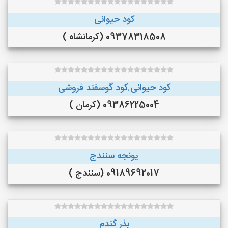
کود حیوانی
09378318508 (کرمانشاه )
کود حیوانی.کود گوسفند فروشی
09386225004 (کرمان )
یونجه سنندج
09189692017 (سنندج )
بذر گندم