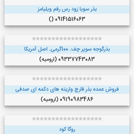
بذر سویا زود رس رقم ویلیامز
09141516063 ()
بذرگوجه‌ سوپر چف. 100گرمی. اصل آمریکا
09337743083 (ارومیه)
فروش عمده بذر قارچ واریته های دکمه ای صدفی
09190983486 (ارومیه)
روگا کود