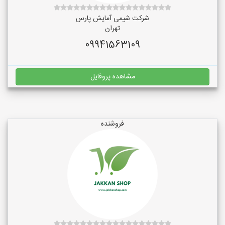
شرکت شیمی آمایش پارس
تهران
09941563109
مشاهده پروفایل
فروشنده