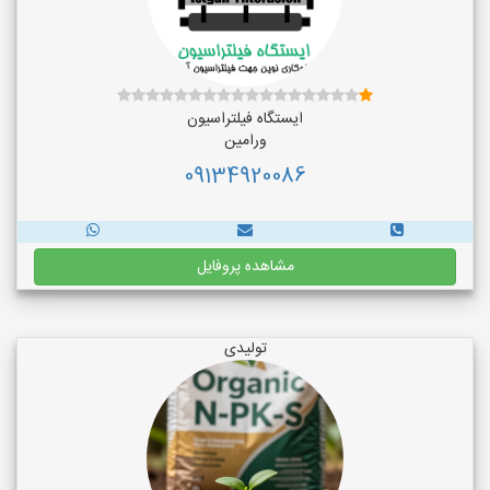
ایستگاه فیلتراسیون
ورامین
09134920086
مشاهده پروفایل
تولیدی