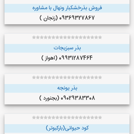
فروش بذرخشکبار ونهال با مشاوره
09369327867 (زنجان )
بذر سبزیجات
09931287464 (اهواز )
بذر یونجه
09029383308 (بجنورد )
کود حیوانی(بارکبوتر)