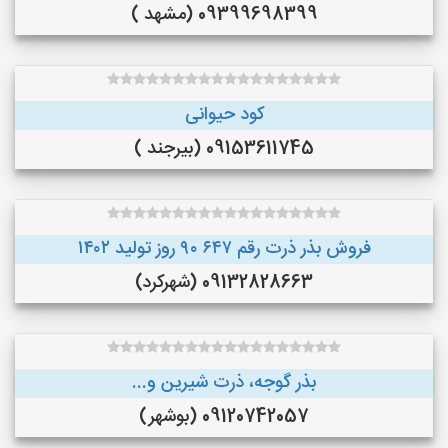
09399698399 (مشهد )
کود حیوانی
09153611745 (بیرجند )
فروش بذر ذرت رقم ۶۴۷ ۹۰ روز تولید ۱۴۰۲
09132828663 (شهرکرد)
بذر گوجه، ذرت شیرین و...
09120742057 (بوشهر)