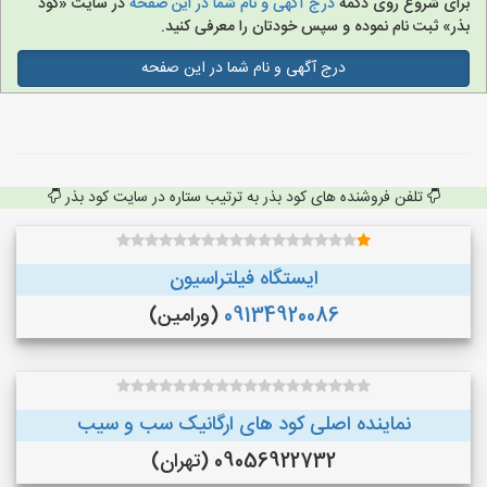
برای شروع روی دکمه
درج آگهی و نام شما در این صفحه
در سایت «کود
بذر» ثبت نام نموده و سپس خودتان را معرفی کنید.
درج آگهی و نام شما در این صفحه
تلفن فروشنده های کود بذر به ترتیب ستاره در سایت کود بذر
ایستگاه فیلتراسیون
09134920086
(ورامین)
نماینده اصلی کود های ارگانیک سب و سیب
09056922732 (تهران)