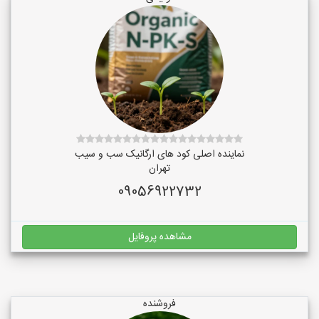
نماینده اصلی کود های ارگانیک سب و سیب
تهران
09056922732
مشاهده پروفایل
فروشنده