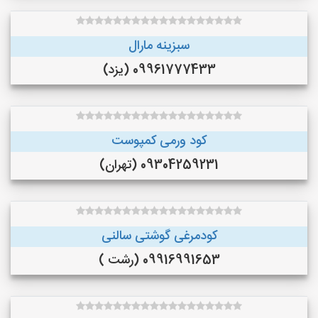
سبزینه مارال
09961777433 (یزد)
کود ورمی کمپوست
09304259231 (تهران)
کودمرغی گوشتی سالنی
09916991653 (رشت )