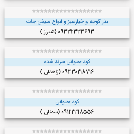
بذر گوجه و خیارسبز و انواع صیفی جات
09332333693 (شیراز )
کود حیوانی سرند شده
09330218716 (زاهدان )
کود حیوانی
09122318556 (سمنان )