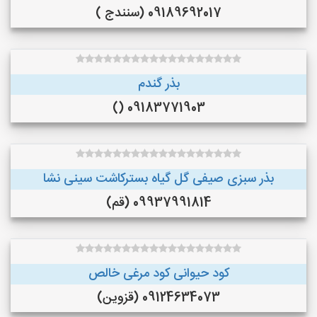
09189692017 (سنندج )
بذر گندم
09183771903 ()
بذر سبزی صیفی گل گیاه بسترکاشت سینی نشا
09937991814 (قم)
کود حیوانی کود مرغی خالص
09124634073 (قزوین)