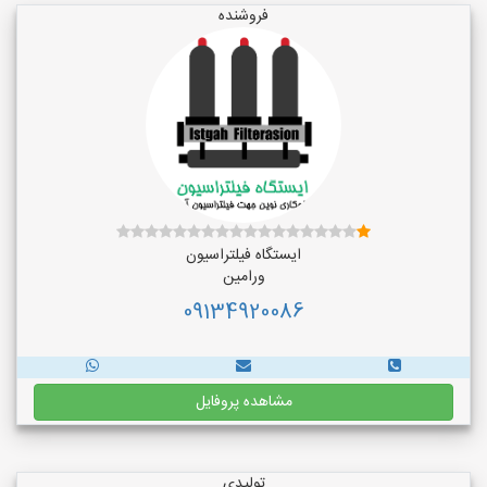
فروشنده
ایستگاه فیلتراسیون
ورامین
09134920086
مشاهده پروفایل
تولیدی