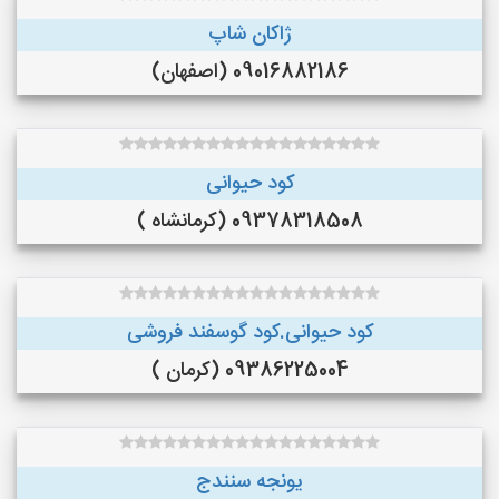
ژاکان شاپ
09016882186 (اصفهان)
کود حیوانی
09378318508 (کرمانشاه )
کود حیوانی.کود گوسفند فروشی
09386225004 (کرمان )
یونجه سنندج