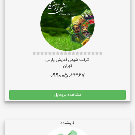
شرکت شیمی آمایش پارس
تهران
09900502367
مشاهده پروفایل
فروشنده