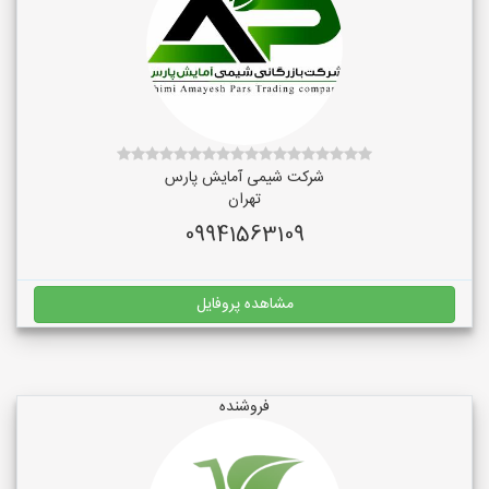
شرکت شیمی آمایش پارس
تهران
09941563109
مشاهده پروفایل
فروشنده