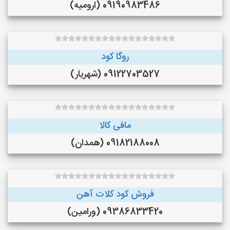
09190983486 (ارومیه)
روگا کود
09122703527 (شهریار)
مافی کالا
09182188008 (همدان)
فروش کود کلات آهن
09386833420 (ورامین)