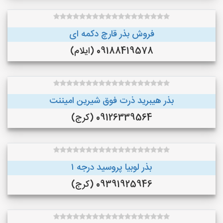
فروش بذر قارچ دکمه ای
09188419578 (ایلام)
بذر هیبرید ذرت فوق شیرین امیننت
09126339564 (کرج)
بذر لوبیا پروسید درجه ۱
09391925946 (کرج)