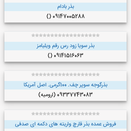
بذر بادام
09147005288 ()
بذر سویا زود رس رقم ویلیامز
09141516063 ()
بذرگوجه‌ سوپر چف. 100گرمی. اصل آمریکا
09337743083 (ارومیه)
فروش عمده بذر قارچ واریته های دکمه ای صدفی