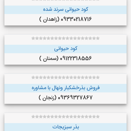
کود حیوانی سرند شده
09330218716 (زاهدان )
کود حیوانی
09122318556 (سمنان )
فروش بذرخشکبار ونهال با مشاوره
09369327867 (زنجان )
بذر سبزیجات