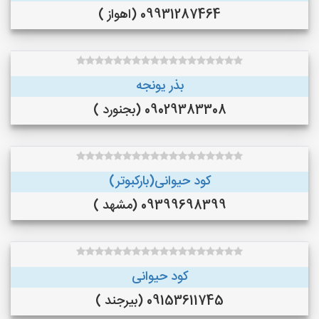
09931287464 (اهواز )
بذر یونجه
09029383308 (بجنورد )
کود حیوانی(بارکبوتر)
09399698399 (مشهد )
کود حیوانی
09153611745 (بیرجند )