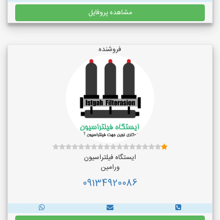
مشاهده پروفایل
فروشنده
ایستگاه فیلتراسیون
ورامین
09134920086