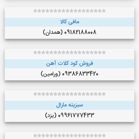
مافی کالا
09182188008 (همدان)
فروش کود کلات آهن
09386833420 (ورامین)
سبزینه مارال
09961777433 (یزد)