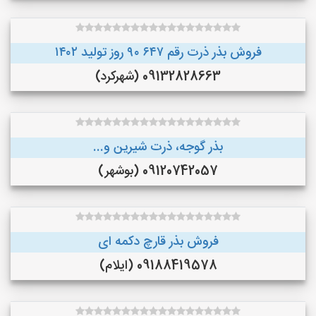
فروش بذر ذرت رقم ۶۴۷ ۹۰ روز تولید ۱۴۰۲
09132828663 (شهرکرد)
بذر گوجه، ذرت شیرین و...
09120742057 (بوشهر)
فروش بذر قارچ دکمه ای
09188419578 (ایلام)