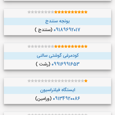
یونجه سنندج
09189692017
(سنندج )
کودمرغی گوشتی سالنی
09916991653
(رشت )
ایستگاه فیلتراسیون
09134920086
(ورامین)