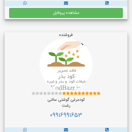
مشاهده پروفایل
فروشنده
کودمرغی گوشتی سالنی
رشت
09916991653