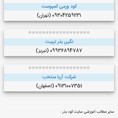
کود ورمی کمپوست
09304259231 (تهران)
نگین بذر تربیت
09936894787 (تبریز)
شرکت آریا منتخب
09131007351 (اصفهان)
سایر مطالب آموزشی سایت کود بذر :