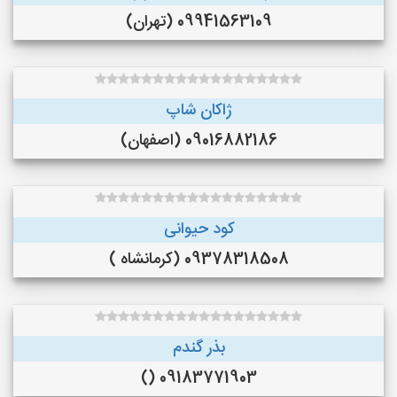
09941563109 (تهران)
ژاکان شاپ
09016882186 (اصفهان)
کود حیوانی
09378318508 (کرمانشاه )
بذر گندم
09183771903 ()