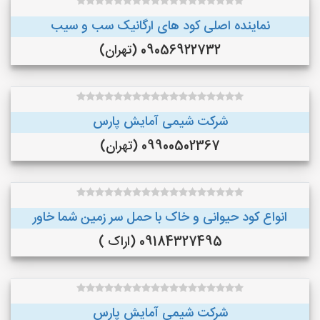
نماینده اصلی کود های ارگانیک سب و سیب
09056922732 (تهران)
شرکت شیمی آمایش پارس
09900502367 (تهران)
انواع کود حیوانی و خاک با حمل سر زمین شما خاور
09184327495 (اراک )
شرکت شیمی آمایش پارس