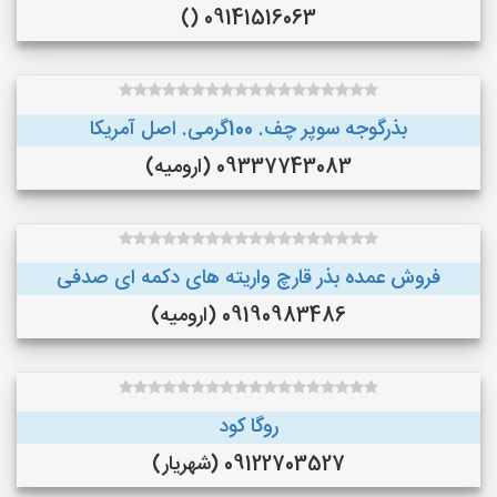
09141516063 ()
بذرگوجه‌ سوپر چف. 100گرمی. اصل آمریکا
09337743083 (ارومیه)
فروش عمده بذر قارچ واریته های دکمه ای صدفی
09190983486 (ارومیه)
روگا کود
09122703527 (شهریار)