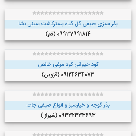
بذر سبزی صیفی گل گیاه بسترکاشت سینی نشا
09937991814 (قم)
کود حیوانی کود مرغی خالص
09124634073 (قزوین)
بذر گوجه و خیارسبز و انواع صیفی جات
09332333693 (شیراز )