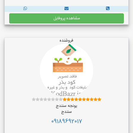
مشاهده پروفایل
فروشنده
یونجه سنندج
سنندج
09189692017