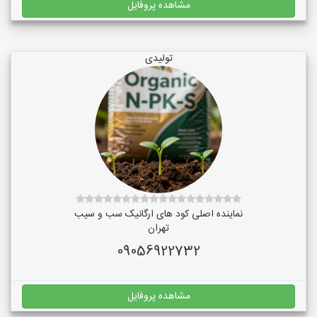
مشاهده پروفایل
تولیدی
نماینده اصلی کود های ارگانیک سب و سیب
تهران
09056922732
مشاهده پروفایل