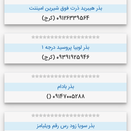
بذر هیبرید ذرت فوق شیرین امیننت
09126339564 (کرج)
بذر لوبیا پروسید درجه ۱
09391925946 (کرج)
بذر بادام
09147005288 ()
بذر سویا زود رس رقم ویلیامز