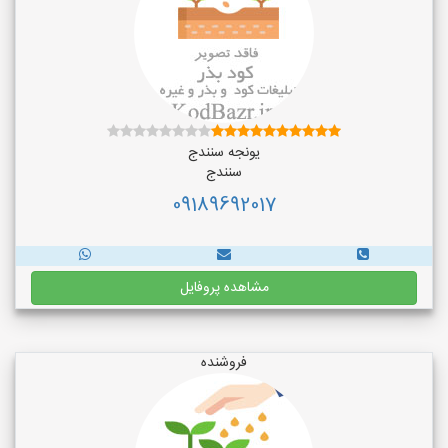
یونجه سنندج
سنندج
09189692017
مشاهده پروفایل
فروشنده