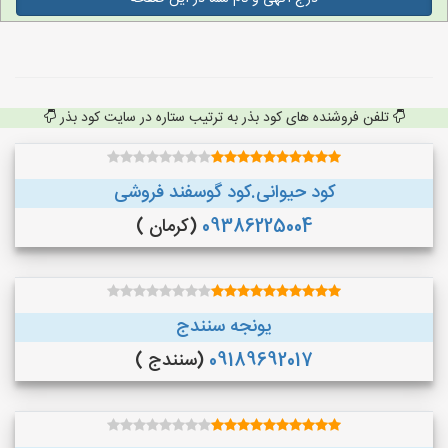
تلفن فروشنده های کود بذر به ترتیب ستاره در سایت کود بذر
کود حیوانی.کود گوسفند فروشی
09386225004
(کرمان )
یونجه سنندج
09189692017
(سنندج )