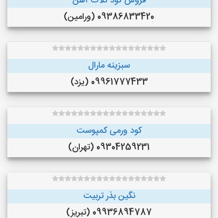
فروش کود کلات آهن
09386833420 (ورامین)
سبزینه مارال
09961777433 (یزد)
کود ورمی کمپوست
09304259231 (تهران)
نگین بذر تربیت
09936894787 (تبریز)