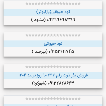
کود حیوانی(بارکبوتر)
09399698399 (مشهد )
کود حیوانی
09153611745 (بیرجند )
فروش بذر ذرت رقم ۶۴۷ ۹۰ روز تولید ۱۴۰۲
09132828663 (شهرکرد)