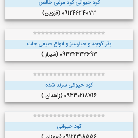
کود حیوانی کود مرغی خالص
09124634073 (قزوین)
بذر گوجه و خیارسبز و انواع صیفی جات
09332333693 (شیراز )
کود حیوانی سرند شده
09330218716 (زاهدان )
کود حیوانی
09122318556 (سمنان )