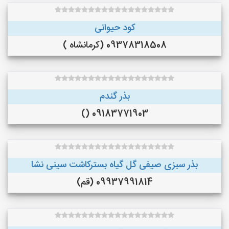
کود حیوانی
09378318508 (کرمانشاه )
بذر گندم
09183771903 ()
بذر سبزی صیفی گل گیاه بسترکاشت سینی نشا
09937991814 (قم)