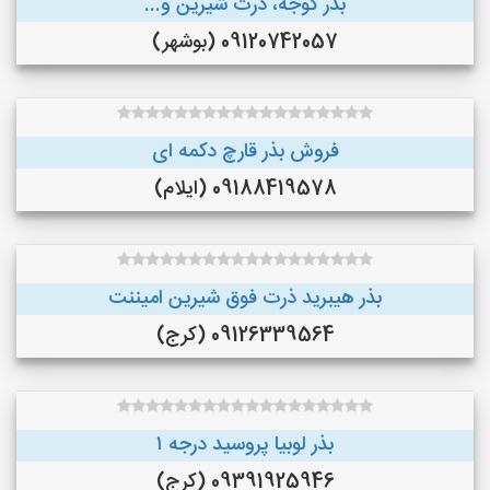
بذر گوجه، ذرت شیرین و...
09120742057 (بوشهر)
فروش بذر قارچ دکمه ای
09188419578 (ایلام)
بذر هیبرید ذرت فوق شیرین امیننت
09126339564 (کرج)
بذر لوبیا پروسید درجه ۱
09391925946 (کرج)