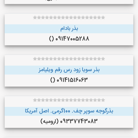
بذر بادام
09147005288 ()
بذر سویا زود رس رقم ویلیامز
09141516063 ()
بذرگوجه‌ سوپر چف. 100گرمی. اصل آمریکا
09337743083 (ارومیه)