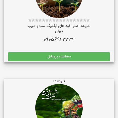
نماینده اصلی کود های ارگانیک سب و سیب
تهران
09056922732
مشاهده پروفایل
فروشنده