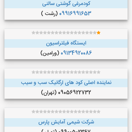
کودمرغی گوشتی سالنی
09916991653
(رشت )
ایستگاه فیلتراسیون
09134920086
(ورامین)
نماینده اصلی کود های ارگانیک سب و سیب
09056922732 (تهران)
شرکت شیمی آمایش پارس