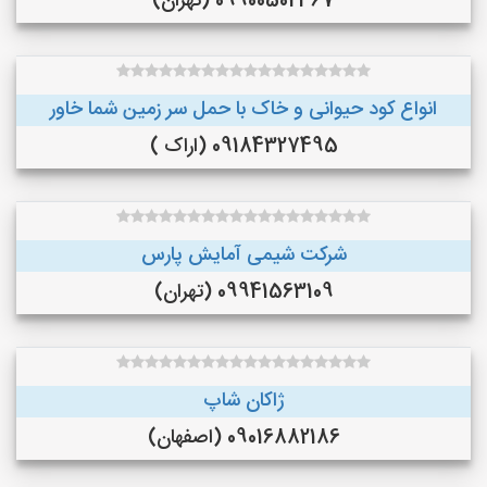
09900502367 (تهران)
انواع کود حیوانی و خاک با حمل سر زمین شما خاور
09184327495 (اراک )
شرکت شیمی آمایش پارس
09941563109 (تهران)
ژاکان شاپ
09016882186 (اصفهان)