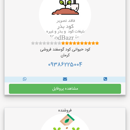
کود حیوانی.کود گوسفند فروشی
کرمان
09386225004
مشاهده پروفایل
فروشنده