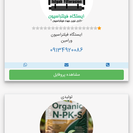
ایستگاه فیلتراسیون
ورامین
09134920086
مشاهده پروفایل
تولیدی