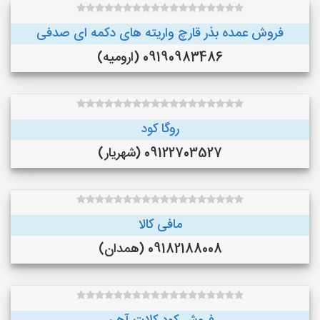
فروش عمده بذر قارچ واریته های دکمه ای صدفی
09190983486 (ارومیه)
روگا کود
09122703527 (شهریار)
مافی کالا
09182188008 (همدان)