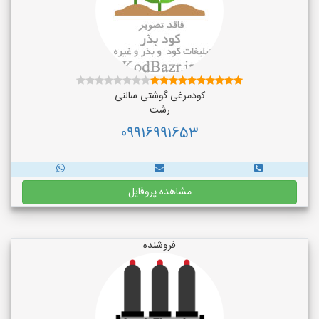
کودمرغی گوشتی سالنی
رشت
09916991653
مشاهده پروفایل
فروشنده