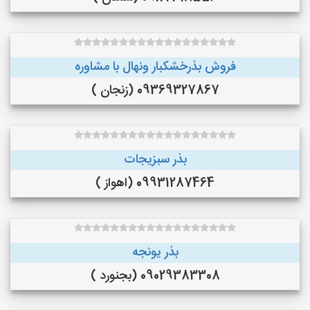
فروش بذرخشکبار ونهال با مشاوره
09369327867 (زنجان )
بذر سبزیجات
09931287464 (اهواز )
بذر یونجه
09029383308 (بجنورد )