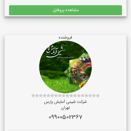
مشاهده پروفایل
فروشنده
شرکت شیمی آمایش پارس
تهران
09900502367