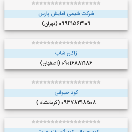
شرکت شیمی آمایش پارس
09941563109 (تهران)
ژاکان شاپ
09016882186 (اصفهان)
کود حیوانی
09378318508 (کرمانشاه )