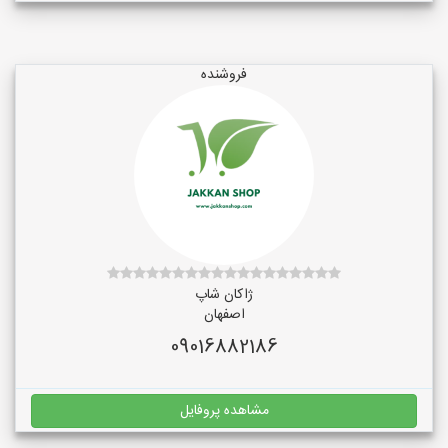
فروشنده
ژاکان شاپ
اصفهان
09016882186
مشاهده پروفایل