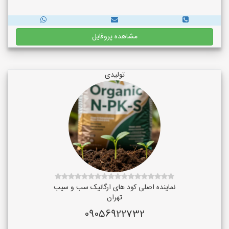
مشاهده پروفایل
تولیدی
نماینده اصلی کود های ارگانیک سب و سیب
تهران
09056922732