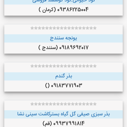
کود حیوانی.کود گوسفند فروشی
09386225004 (کرمان )
یونجه سنندج
09189692017 (سنندج )
بذر گندم
09183771903 ()
بذر سبزی صیفی گل گیاه بسترکاشت سینی نشا
09937991814 (قم)