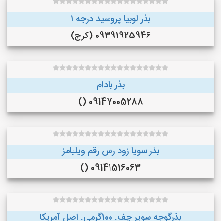
بذر لوبیا پروسید درجه ۱
09391925946 (کرج)
بذر بادام
09147005288 ()
بذر سویا زود رس رقم ویلیامز
09141516063 ()
بذرگوجه‌ سوپر چف. 100گرمی. اصل آمریکا