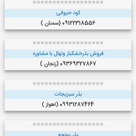
کود حیوانی
09122318556 (سمنان )
فروش بذرخشکبار ونهال با مشاوره
09369327867 (زنجان )
بذر سبزیجات
09931287464 (اهواز )
بذر یونجه