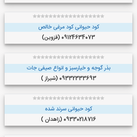
کود حیوانی کود مرغی خالص
09124634073 (قزوین)
بذر گوجه و خیارسبز و انواع صیفی جات
09332333693 (شیراز )
کود حیوانی سرند شده
09330218716 (زاهدان )