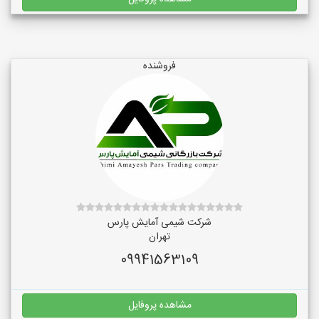
فروشنده
شرکت شیمی آمایش پارس
تهران
09941563109
مشاهده پروفایل