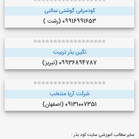
کودمرغی گوشتی سالنی
09916991653 (رشت )
نگین بذر تربیت
09936894787 (تبریز)
شرکت آریا منتخب
09131007351 (اصفهان)
سایر مطالب آموزشی سایت کود بذر :