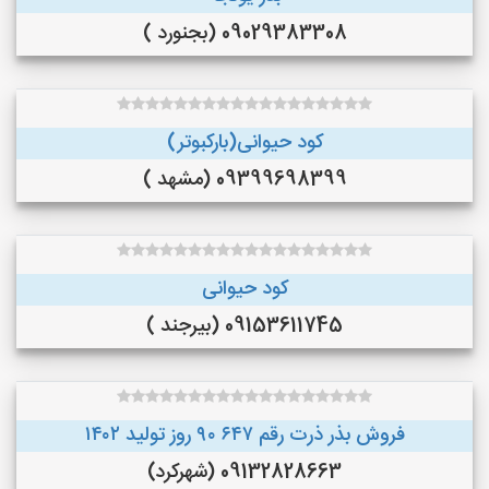
09029383308 (بجنورد )
کود حیوانی(بارکبوتر)
09399698399 (مشهد )
کود حیوانی
09153611745 (بیرجند )
فروش بذر ذرت رقم ۶۴۷ ۹۰ روز تولید ۱۴۰۲
09132828663 (شهرکرد)