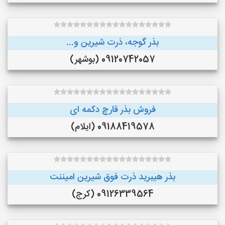
بذر گوجه، ذرت شیرین و...
09120742057 (بوشهر)
فروش بذر قارچ دکمه ای
09188419578 (ایلام)
بذر هیبرید ذرت فوق شیرین امیننت
09126339564 (کرج)