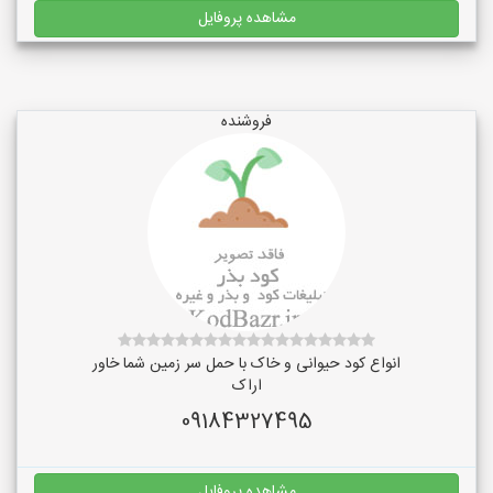
مشاهده پروفایل
فروشنده
انواع کود حیوانی و خاک با حمل سر زمین شما خاور
اراک
09184327495
مشاهده پروفایل