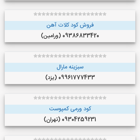
فروش کود کلات آهن
09386833420 (ورامین)
سبزینه مارال
09961777433 (یزد)
کود ورمی کمپوست
09304259231 (تهران)