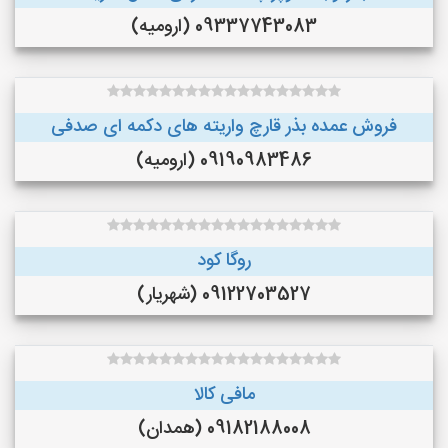
09337743083 (ارومیه)
فروش عمده بذر قارچ واریته های دکمه ای صدفی
09190983486 (ارومیه)
روگا کود
09122703527 (شهریار)
مافی کالا
09182188008 (همدان)