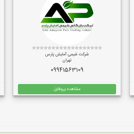
شرکت شیمی آمایش پارس
تهران
09941563109
مشاهده پروفایل