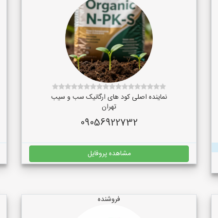
نماینده اصلی کود های ارگانیک سب و سیب
تهران
09056922732
مشاهده پروفایل
فروشنده