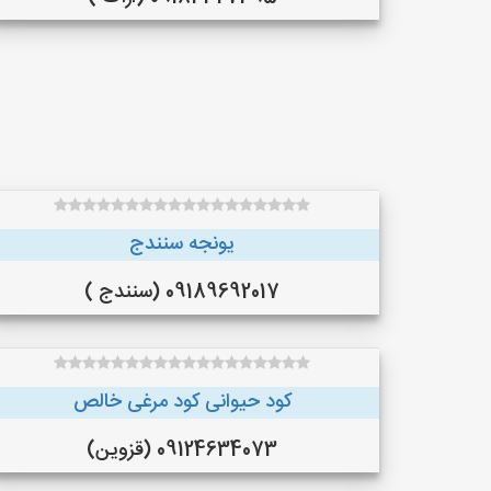
یونجه سنندج
09189692017 (سنندج )
کود حیوانی کود مرغی خالص
09124634073 (قزوین)