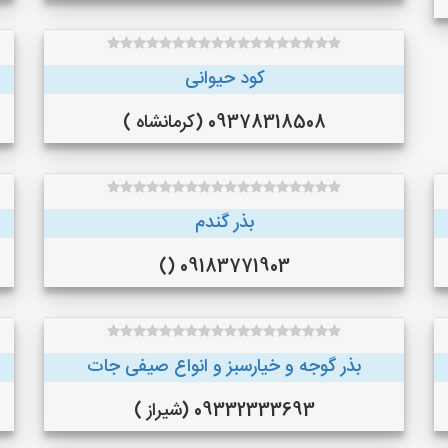
کود حیوانی
09378318508 (کرمانشاه )
بذر گندم
09183771903 ()
بذر گوجه و خیارسبز و انواع صیفی جات
09332333693 (شیراز )