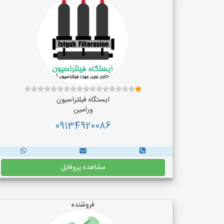
ایستگاه فیلتراسیون
ورامین
09134920086
مشاهده پروفایل
فروشنده