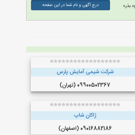
درج آگهی و نام شما در این صفحه
د بذر»
شرکت شیمی آمایش پارس
09900502367 (تهران)
ژاکان شاپ
09016882186 (اصفهان)