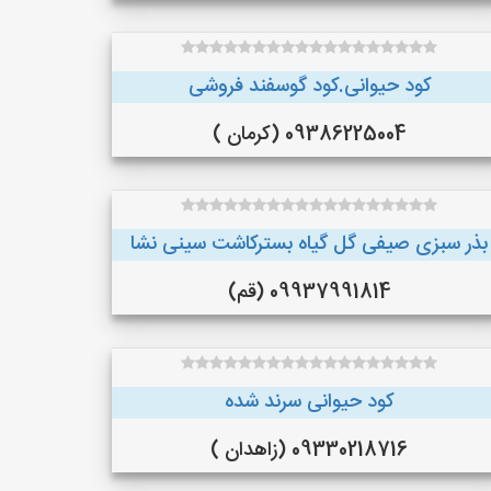
کود حیوانی.کود گوسفند فروشی
09386225004 (کرمان )
بذر سبزی صیفی گل گیاه بسترکاشت سینی نشا
09937991814 (قم)
کود حیوانی سرند شده
09330218716 (زاهدان )