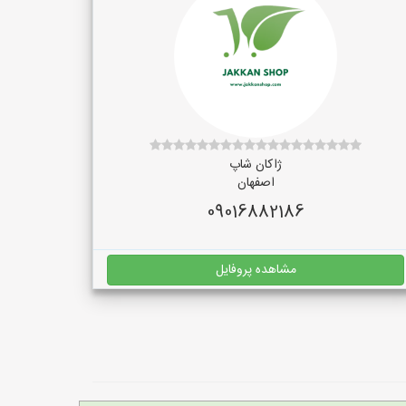
ژاکان شاپ
اصفهان
09016882186
مشاهده پروفایل