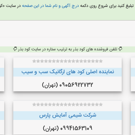
ا تبلیغ کنید برای شروع روی دکمه
درج آگهی و نام شما در این صفحه
در سایت «کو
تلفن فروشنده های کود بذر به ترتیب ستاره در سایت کود بذر
نماینده اصلی کود های ارگانیک سب و سیب
09056922732 (تهران)
شرکت شیمی آمایش پارس
09941563109 (تهران)